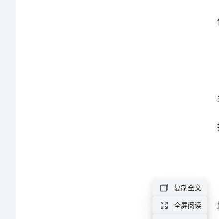
全
员
A
证
3
考
试
练
习
纳
220V
o
复制全文
题
全屏阅读
2024
5