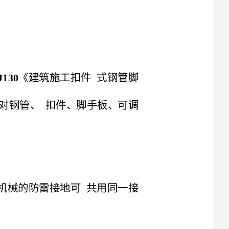
（推断题）扣件式钢管脚手架的搭设应按《建筑施工扣件式钢管脚
平安技术规范》的规定和脚手架专项施工方案对钢管、扣件、脚手板、可调
推断题）同一台机械电气设备的重复接地和机械的防雷接地可共用同一接
推断题）熔断器式刀开关又称刀熔开关，是一种兼具熔断器和刀开关功能