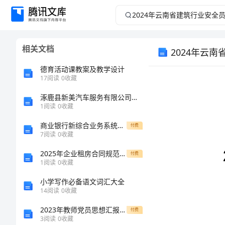
2024
年
相关文档
2024年云
云
德育活动课教案及教学设计
南
17
阅读
0
收藏
省
涿鹿县新美汽车服务有限公司介绍企业发展分析报告
1
阅读
0
收藏
建
商业银行新综合业务系统操作手册编写说明
付费
7
阅读
0
收藏
筑
2025年企业租房合同规范化推广倡议书
付费
1
阅读
0
收藏
行
1
小学写作必备语文词汇大全
业
14
阅读
0
收藏
2023年教师党员思想汇报材料
付费
安
3
阅读
0
收藏