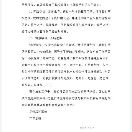
工
作
总
结
学
校
结
高我中心校办学效益。
对
帮
扶
工
作
总