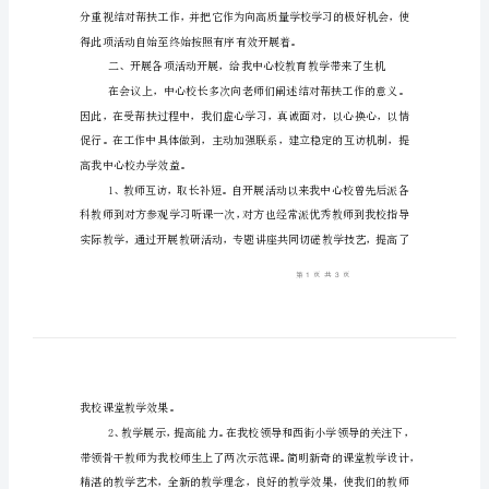
总
结
（四）
城
乡
学
一、高度重视，严密部署。
校
结
对
帮
扶