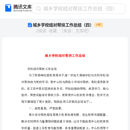
城
城乡学校结对帮扶工作总结（四）
乡
城乡学校结对帮扶工作总结（四）
付费
学
2
阅读
收藏
（
来自
：
文库吧
）
校
结
对
帮
扶
工
作
学校结对帮扶工作总结