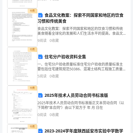
让我们先一起回顾一下舞蹈艺术的历史，感受舞蹈的独
校
付费
结
食品文化教案：探索不同国家和地区的饮食
习惯和传统美食
对
食品文化教案：探索不同国家和地区的饮食习惯和传统
学校结对帮扶
美食随着全球化的发展和人们生活水平的提高，食品文
帮
化已经成为世界上最重要的文化形式之一，它不仅是一
9
阅读
0
收藏
工作总结
种人们日常生活的重要组成部分，也是不同国家和地区
扶
之间建立
付费
的
住宅分户验收资料全集
一、住宅分户验收质量标准住宅分户验收的质量标准主
力
要包括住宅建筑规范50386、混凝土结构工程施工质量
验收规范50204、砌体工程施工质量验收规范50203、建
5
阅读
0
收藏
度
筑装饰装修工程施工质量验收规范50210、
的
付费
2025年技术人员劳动合同书标准版
号
2025年技术人员劳动合同书标准版正文本劳动合同（以
下简称“本合同”）由以下双方于 年 月 日在
召，
0
阅读
0
收藏
我
付费
中
2023-2024学年度陕西延安市实验中学数学