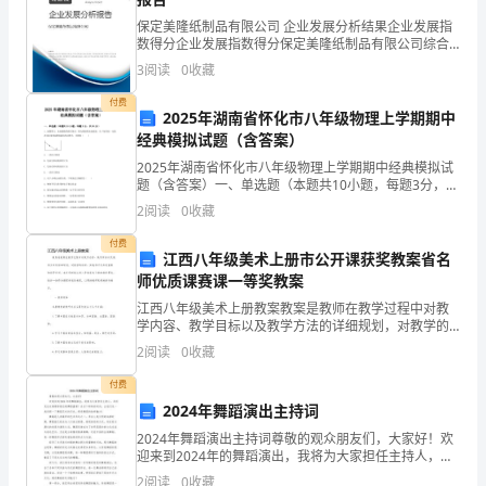
进
保定美隆纸制品有限公司 企业发展分析结果企业发展指
数得分企业发展指数得分保定美隆纸制品有限公司综合
一
教师心理等方面得到了提高与发展。
得分说明：企业发展指数根据企业规模、企业创新、企
3
阅读
0
收藏
业风险、企业活力四个维度对企业发展情况进行评价。
步
该企
三、加强学习，不断进步
付费
2025年湖南省怀化市八年级物理上学期期中
加
经典模拟试题（含答案）
大
2025年湖南省怀化市八年级物理上学期期中经典模拟试
题（含答案）一、单选题（本题共10小题，每题3分，共
城
30分）1、如图所示，水池墙壁的射灯射出一束光线射到
2
阅读
0
收藏
水池底部，在P处形成一光斑，在向水池里逐渐加
镇
付费
江西八年级美术上册市公开课获奖教案省名
学
师优质课赛课一等奖教案
江西八年级美术上册教案教案是教师在教学过程中对教
校
学内容、教学目标以及教学方法的详细规划，对教学的
组织、实施和评价具有重要的指导作用。本文将根据江
与
2
阅读
0
收藏
西八年级美术上册的教学要求，设计一份符合课程标准
的教案，
农
付费
2024年舞蹈演出主持词
是友谊，是理解，……
村
2024年舞蹈演出主持词尊敬的观众朋友们，大家好！欢
迎来到2024年的舞蹈演出，我将为大家担任主持人，共
学
同见证这场精彩绝伦的舞蹈盛宴！在这个特殊的时刻，
2
阅读
0
收藏