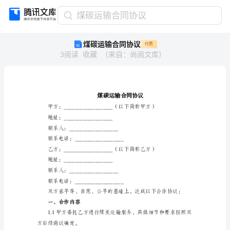
煤
煤碳运输合同协议
碳
煤碳运输合同协议
付费
运
3
阅读
收藏
（
来自
：
尚阅文库
）
输
合
同
协
议
煤
碳
地址：__________________