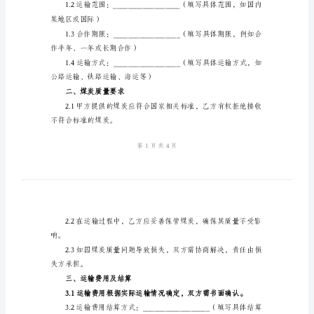
运
联系人：__________________
输
联系电话：___
合
同
地址：__________________
协
议
联系人：__________________
甲
联系电话：___
方：
__________________（以
一、合作内容
下
简
方后续商议确定。
称
甲