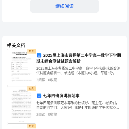
煤
继续阅读
碳
运
输
合
同
响。
协
相关文档
议
付费
2025届上海市曹扬第二中学高一数学下学期
甲
期末综合测试试题含解析
失方承担。
方：
2025届上海市曹扬第二中学高一数学下学期期末综合测
__________________（以
三、运输费用及结算
试试题含解析一、单选题（本题共8小题，每题5分，共
40分）1、为了鼓励大家节约用水，遵义市实行了阶梯水
下
2
阅读
0
收藏
价制度，下表是年遵义市每户的综合用水单价与户年
简
付费
称
七年四班演讲稿范本
甲
七年四班演讲稿范本尊敬的校领导、班主任、老师们，
方式，如一次性结算
方）
亲爱的同学们：大家好！我是七年四班的学生代表XX，
今天我非常荣幸能站在这里，向大家发表演讲。回想起
地
2
阅读
0
收藏
我们七年四班的三年时光，我不禁感慨万分。三年的时
址：
光，我
__________________
付费