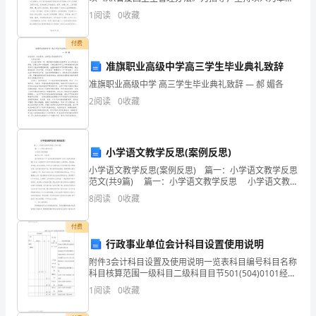
认真贯彻和落实科学发展观，牢牢坚持两手抓两手都要
__________________
管货物。
1
阅读
0
收藏
硬方针，切实加强领导，增添措施，创新机制，不断
联
付费
系
人：
准旗职业高级中学高三学生毕业典礼致辞
__________________
准旗职业高级中学 高三学生毕业典礼致辞 — 郝 媚各
联
2
阅读
0
收藏
系
电
话：
小学语文教学反思(案例反思)
__________________
小学语文教学反思(案例反思) 篇一：小学语文教学反思
双
范文(共9篇) 篇一：小学语文教学反思 小学语文教学
随笔 高寺台小学 刘老师 语文到底是什么？语文到底
方
8
阅读
0
收藏
该怎样学？语文又到
在
付费
平
行政事业单位会计科目设置使用说明
等、
附件3会计科目设置及使用说明一览表科目编号科目名称
自
科目核算范围一级科目二级科目目节501(504)0101经费
愿、
〔事业〕支出工资福利支出根本工资反映行政事业单位
1
阅读
0
收藏
的基本支出和工程支出.反映单位开支的在职职
公
平