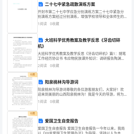
周期，如按月结算、
二十七中紧急疏散演练方案
联
系
开封市第二十七中学应急分别演练方案二十七中紧急分
别演练方案经过分别演练，增强学校领导和全体师生的
人：
安全、消防、避震意识，进一步提升师生自护、自救抵
乙方需承担相应赔偿责任。
1
阅读
0
收藏
__________________
挡灾祸事故的能力，保证学校师生人身安全和财富安
全，保证在
联
四、保险责任
大班科学优秀教案及教学反思《牙齿切碎
系
机》
电
大班科学优秀教案及教学反思《牙齿切碎机》篇1：随笔
话：
的安全。
工作经历协议书 韦应物民族课外知识：调研报告陶渊明
__________________
了，新闻宣传申请书工作调研报告模板贬义词的慰问信
2
阅读
0
收藏
乙
加油稿，辞职信读书条欢迎词，法制散文暑假作业
方：
付费
责任。
阳泉桃林沟导游词
__________________（以
下
阳泉桃林沟导游词尊敬的各位游客朋友们，大家好！欢
五、合作要求
迎来到美丽的山西阳泉桃林沟！我是今天的导游，将为
简
大家介绍桃林沟的风景和历史文化背景。阳泉桃林沟位
1
阅读
0
收藏
称
于山西的阳泉市，是一片被五龙背山围绕的山谷。这里
四季如春
乙
付费
息。
方）
爱国卫生自查报告
地
爱国卫生自查报告 爱国卫生自查报告一今年以来，我局
址：
以《XX省爱国卫生管理办法》为指导，坚持以人为本，