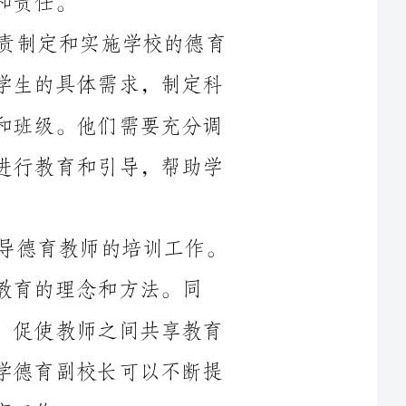
学合理的德育计划，并将其落实到每个年级和班级。他们需要充分调
研和了解学生的德育需求，以最有效的方式进行教育和引导，帮助学
其次，中学德育副校长应负责组织和指导德育教师的培训工作。
和方法。同
时，他们还需要定期组织教师交流和研讨会，促使教师之间共享教育
经验和教学资源。通过这些培训和交流，中学德育副校长可以不断提
另外，中学德育副校长还需要建立和完善德育课程和活动。他们
需要组织教师制定德育教学大纲和具体的课程内容，确保德育工作能
够顺利开展。同时，他们还负责组织各类德育活动，如主题演讲、道
德讲堂、社会实践等，通过这些活动培养学生的道德意识和社会责任