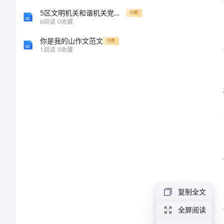
责
5区文明机关和谐机关党组织创建工作汇报材料
付费
6
阅读
0
收藏
中
你是我的山作文范文
付费
1
阅读
0
收藏
学
分
管
德
育
副
校
长
复制全文
职
责
全屏阅读