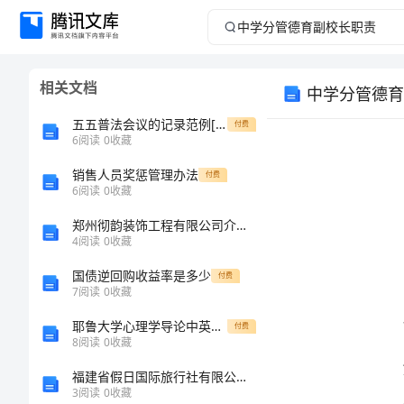
中
学
相关文档
中学分管德育
分
五五普法会议的记录范例[修改版]
付费
管
6
阅读
0
收藏
销售人员奖惩管理办法
德
付费
6
阅读
0
收藏
育
郑州彻韵装饰工程有限公司介绍企业发展分析报告
4
阅读
0
收藏
副
国债逆回购收益率是多少
付费
7
阅读
0
收藏
校
耶鲁大学心理学导论中英文字幕09
付费
长
8
阅读
0
收藏
福建省假日国际旅行社有限公司永安水坝路营业部介绍企业发展分析报告
职
3
阅读
0
收藏