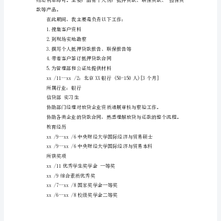
1
到岗时间：待定
月
27
工作性质：全职
日）
目的地点：北京
期望月薪：面议/月
居
工作经历
住
地：
所属行业：银行
北
个人部生
京
电
话：