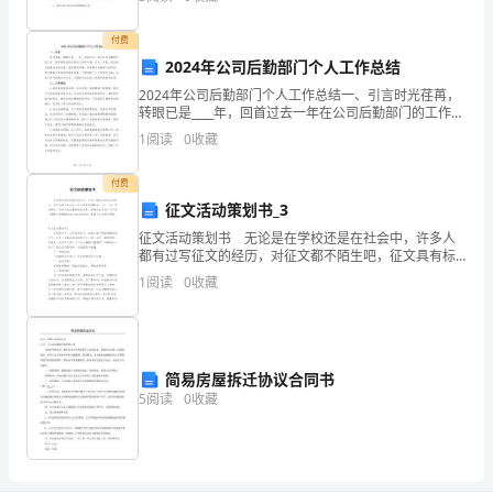
一、工作情况小结： 1、对寝室文化节的工作：
月
xx/11优秀学生奖学金一等奖
付费
27
xx/9综合素质优秀奖
2024年公司后勤部门个人工作总结
日）
2024年公司后勤部门个人工作总结一、引言时光荏苒，
居
xx/7--xx/8国家奖学金一等奖
转眼已是____年，回首过去一年在公司后勤部门的工作，
住
我深感时间的宝贵和工作的不易。在这一年里，我坚持
1
阅读
0
收藏
xx/6--xx/8校级奖学金二等奖
以高度负责的态度，紧密团结同事，积极履行后勤部
地：
北
付费
京
征文活动策划书_3
电
征文活动策划书 无论是在学校还是在社会中，许多人
都有过写征文的经历，对征文都不陌生吧，征文具有标
话：
题醒目，让人一目了然的特点。写征文的注意事项有许
1
阅读
0
收藏
139********（手
多，你确定会写吗？以下是小编帮大家整理的征文活动
策划书
机）
E-
mail：
简易房屋拆迁协议合同书
Malala@123.
5
阅读
0
收藏
最
近
工