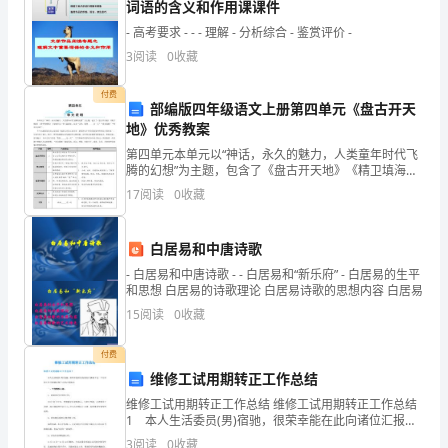
月]
词语的含义和作用课课件
- 高考要求 - - - 理解 - 分析综合 - 鉴赏评价 -
3
阅读
0
收藏
公
4.带着客户签订抵押贷款合同
付费
司
5.为管理部和公证处提供材料
部编版四年级语文上册第四单元《盘古开天
地》优秀教案
有
第四单元本单元以“神话，永久的魅力，人类童年时代飞
关
腾的幻想”为主题，包含了《盘古开天地》《精卫填海》
所属行业：银行
银
《普罗米修斯》《女娲补天》等4篇课文，以及“习作：
17
阅读
0
收藏
我和______过一天”“语文园地”“快乐读书吧”
行
信贷部实习生
简
白居易和中唐诗歌
历
- 白居易和中唐诗歌 - - 白居易和“新乐府” - 白居易的生平
范
和思想 白居易的诗歌理论 白居易诗歌的思想内容 白居易
文
15
阅读
0
收藏
教育经历
|
女|26
付费
岁
维修工试用期转正工作总结
（1984
维修工试用期转正工作总结 维修工试用期转正工作总结
1 本人生活委员(男)宿驰，很荣幸能在此向诸位汇报我
年
所获奖项
于这一个月中的工作开展情况和个人的心得体会：
1
3
阅读
0
收藏