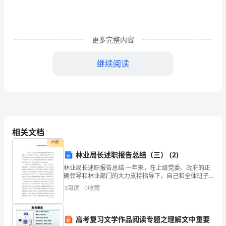
139********（手
机）
更多完整内容
E-
继续阅读
mail：
Malala@123.
最
相关文档
近
付费
林业局长述职报告总结（三） (2)
工
林业局长述职报告总结 一年来，在上级党委、政府的正
款等产品。
作
确领导和林业部门的大力支持指导下，自己和全体班子
成员一道，组织带领林业系统的广大干部职工，奋力拼
3
阅读
0
收藏
[5
搏，开拓进取，圆满完成了县委、县政府及上级林业部
1.搜集客户资料
个
高考复习文学作品阅读专题之理解文中重要
2.到现场实地勘察