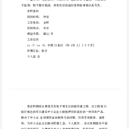
银
电话：139********（手机）
行
E-mail：Malala@123.
简
最近工作[5个月]
历
公司：中国XX银行
范
行业：银行
文
职位：生最高学历
|
学历：硕士
女
专业：国际经济与贸易
|
学校：中央财经大学
26
自我评价
岁
（1984
年
求职意向