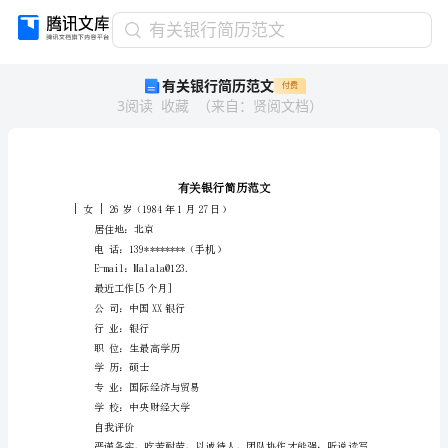
有
有关银行简历范文
关
有关银行简历范文
付费
银
3
阅读
收藏
（
来自
：
贤阅文档
）
行
简
历
范
文
有
|女|26岁（1984年1月27日）
关
居住地：北京