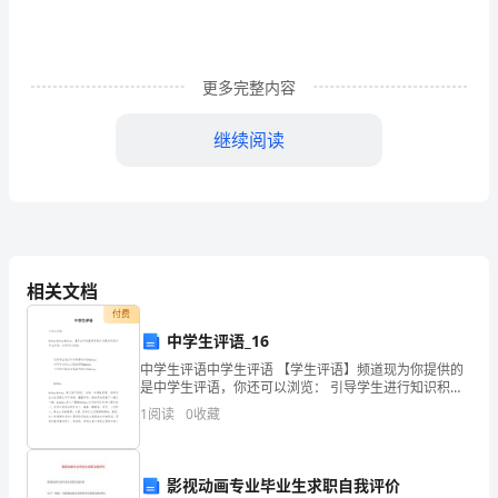
离
五
更多完整内容
藏，
继续阅读
五
脾燥消肾，当养木以抑土，
行
涌水凌心，当扶土以制水，
有
相
心火刑金，须壮水以制火。
相关文档
生
------
此借强制敌，围魏以救赵是也。
付费
Forpersonaluseonlyinstudyandresearch;notforcommercial
中学生评语_16
颠
中学生评语中学生评语 【学生评语】频道现为你提供的
是中学生评语，你还可以浏览： 引导学生进行知识积累
倒
的评语 引导学生持之以恒的
1
阅读
0
收藏
五
行
解
影视动画专业毕业生求职自我评价
-------
不独不能相生，反而相克也。