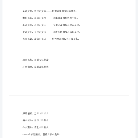
---
research;
惟颠倒五行生克之理，人所难明。
not
for
-----
commercial
------
use
颠
------
倒
------
五
------
行
解
颠
倒
五
------