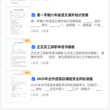
取一些措施来预防和控制流感在工作场所的传播。本篇
有
木可克土，亦可生火以养土，
文章
相
土可克水，亦可生金以资水，
生
第一学期六年级语文课外知识竞赛
相
第一学期六年级语文课外知识竞赛班级：________ 姓名：
水可克火，亦可生木以壮火。
克，
________ 得分：________一、选择题：1、我国是一个诗歌
的国度,最早的诗歌总集是（ ）,已经有两千多年的历史
顺
3
阅读
0
收藏
火可克金，亦可生土以化金。
生
付费
克
正式员工辞职申请书模板
五
正式员工辞职申请书模板 正式员工辞职申请书模板1 尊
行
敬的领导： 您好! 首先感谢您在百忙之中抽出时光阅
人
读我的辞职信。 自我去年进入公司之后，由于领导对
1
阅读
0
收藏
我的关心、指导和信任，使我有了这样的工作平
所
易
付费
解，
2025年合作连锁店铺租赁合同标准版
-
2025年合作连锁店铺租赁合同标准版甲方（出租方）：
-
____地址：____法定代表人：____乙方（承租方）：____地
址：____法定代表人：____根据《中华人民共和国合同
-
1
阅读
0
收藏
法》等相关法律法规的规定
惟
颠