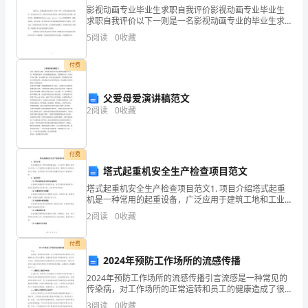
颠
影视动画专业毕业生求职自我评价影视动画专业毕业生
倒
求职自我评价以下一则是一名影视动画专业的毕业生求
五
职自我评价： 我叫xxx，影视动画专业毕业。毕业一年
5
阅读
0
收藏
半，而毕业前以及毕业后一直从事美术工作。拥有两年
行
解：
付费
万
-------
且金能生水，又能克水气滞血凝也。
物
父爱母爱演讲稿范文
2
阅读
0
收藏
------
水能生木，又能克木，水多木腐也，
不
外
-----
木能生火，又能克火木郁火遏也。
五
付费
行，
-----
火能生土，又能克土火烁土燥也，
塔式起重机安全生产检查项目范文
治
塔式起重机安全生产检查项目范文1. 项目介绍塔式起重
病
-----
土能生金，又能克金土裂金销也。
机是一种常用的起重设备，广泛应用于建筑工地和工业
领域。为了确保塔式起重机的安全使用，需要进行定期
不
2
阅读
0
收藏
的安全生产检查。本项目范文将介绍塔式起重机安全生
离
产检
五
付费
2024年预防工作场所的流感传播
藏，
2024年预防工作场所的流感传播引言流感是一种常见的
五
虽金可克木，亦可生水以养木，
传染病，对工作场所的正常运转和员工的健康造成了很
行
大的影响。随着科技的进步和疫苗的研发，我们可以采
3
阅读
0
收藏