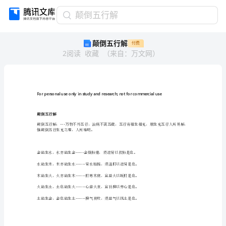
颠
颠倒五行解
倒
颠倒五行解
付费
五
2
阅读
收藏
（
来自
：
万文网
）
行
解
For
personal
use
only
in
study
颠倒五行解
and