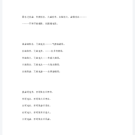
行
-------
解：-
-------
-
-------
-
万
------
物
不
外
肺来克木，须补心以制金，
五
肝来侮脾，宜补金色制木，
行，
治
病
不