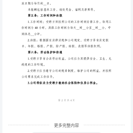
劳
动
联系电话：_________________
合
第二条：聘用岗位及工作内容
同
书
样
本
1.________________
劳
2.________________
动
合
同
鉴
于
更多完整内容