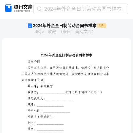
2024
2024年外企全日制劳动合同书样本
年
2024年外企全日制劳动合同书样本
付费
外
4
阅读
收藏
（
来自
：
尚阅文库
）
企
全
日
制
劳
动
劳动合同
合