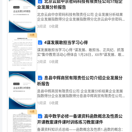
北京云启中京密码科技有限责任公司介绍企
依
业发展分析报告
照
北京云启中京密码科技有限责任公司 企业发展分析结果
企业发展指数得分企业发展指数得分北京云启中京密码
科技有限责任公司综合得分说明：企业发展指数根据企
《中
3
阅读
0
收藏
业规模、企业创新、企业风险、企业活力四个维度对企
业发
间休息__分钟。
华
付费
4谋发展敢担当学习心得
人
谋发展敢担当学习心得 “谋发展、敢担当、正风纪、抓落
实”集中教育活动心得体会 1月28日，XX市“谋发展、敢担
民
当、正风纪、抓落实”集中教育活动动员大会在XX市机关
2
阅读
0
收藏
会议中心举行。之后一股
共
第六条：劳动保护和待遇
和
息县中辉商贸有限责任公司介绍企业发展分
析报告
国
息县中辉商贸有限责任公司 企业发展分析结果企业发展
歧视的工作环境。
指数得分企业发展指数得分息县中辉商贸有限责任公司
劳
综合得分说明：企业发展指数根据企业规模、企业创
1
阅读
0
收藏
新、企业风险、企业活力四个维度对企业发展情况进行
动
评价。
付费
公司要求完成工作任务。
高中数学必修一备课资料函数概念及性质公
法》
开课教案课件课时训练练习教案课件
和
备课资料知识点总结——函数概念及性质1.函数的概念：