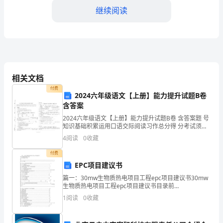
双
继续阅读
方
自
3.________________
愿，
第三条：劳动合同期限
在
相关文档
付费
平
2024六年级语文【上册】能力提升试题B卷
含答案
终止。合同期限为1年。
等
2024六年级语文【上册】能力提升试题B卷 含答案题 号
协
第四条：劳动报酬
知识基础积累运用口语交际阅读习作总分得 分考试须
知：
4
阅读
0
收藏
商
付费
的
EPC项目建议书
基
篇一：30mw生物质热电项目工程epc项目建议书30mw
放日期为每月的__日。
生物质热电项目工程epc项目建议书目录前
言……………………………………………………………………………………………
础
1
阅读
0
收藏
第一篇 概述…
上，
第五条：工作时间和休假