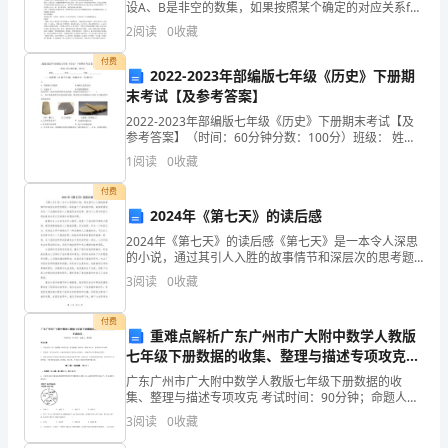
设A、B是非空的数集，如果按照某个确定的对应关系f，
相
使对于集合A中的任意一个数x，在集合B中都有唯一确定
2
阅读
0
收藏
的数f(x)和它对应，那么就称f：A→B为从
关
付费
2022-2023年部编版七年级《历史》下册期
法
末考试【及参考答案】
2022-2023年部编版七年级《历史》下册期末考试【及
律
参考答案】（时间：60分钟分数：100分）班级： 姓
名： 分数： 一、选择题（共25个小题，每题2分，共50
法
1
阅读
0
收藏
分）西汉初年，统治者采取休养生息
付费
规
2024年《第七天》的读后感
的
2024年《第七天》的读后感《第七天》是一本令人深思
的小说，通过其引人入胜的故事情节和深层次的思考题
规
材，给我留下了深刻的印象。故事背景设定在一个充满
3
阅读
0
收藏
科技和人工智能的未来世界，探讨了人类与科技之间的
定，
复杂
付费
重难点解析广东广州市广大附中数学人教版
就
七年级下册数据的收集、整理与描述专项攻克试
受
题（含详细解析）
广东广州市广大附中数学人教版七年级下册数据的收
集、整理与描述专项攻克 考试时间：90分钟；命题人：
聘
教研组考生注意：1、本卷分第I卷（选择题）和第Ⅱ卷
3
阅读
0
收藏
（非选择题）两部分，满分100分，考试时间90分钟2
方