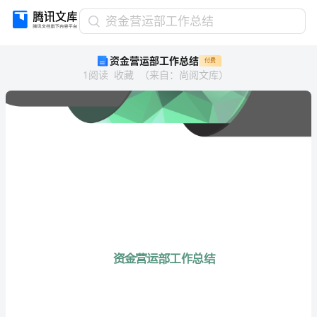
资
资金营运部工作总结
金
资金营运部工作总结
付费
营
1
阅读
收藏
（
来自
：
尚阅文库
）
运
部
工
作
总
结
资