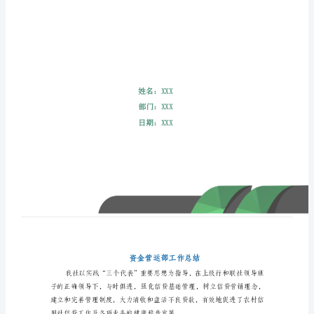
金
营
运
部
工
作
总
结
我
社
以
实
践