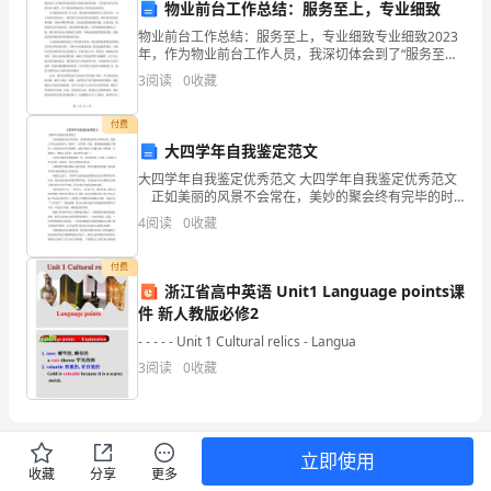
管
物业前台工作总结：服务至上，专业细致
物业前台工作总结：服务至上，专业细致专业细致2023
理，
年，作为物业前台工作人员，我深切体会到了“服务至
上，专业细致”的重要性。在这个信息高速发展、科技飞
3
阅读
0
收藏
树
速进步的时代，物业前台工作既需要借助科技手段提高
服
立
付费
大四学年自我鉴定范文
信
大四学年自我鉴定优秀范文 大四学年自我鉴定优秀范文
贷
正如美丽的风景不会常在，美妙的聚会终有完毕的时
刻，我的大学生活也终将告一段落了。在学期一开始，
4
阅读
0
收藏
离别愁绪就覆盖了我们；在我们还来不及伤感时，就要
营
开
付费
销
浙江省高中英语 Unit1 Language points课
理
件 新人教版必修2
- - - - - Unit 1 Cultural relics - Langua
念，
3
阅读
0
收藏
建
立
立即使用
和
收藏
分享
更多