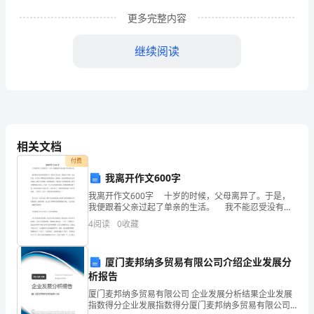
更多完整内容
级
行
继续阅读
和
联
社
领
相关文档
付费
导
我离开作文600字
班
我离开作文600字 十岁的时候，父母离异了。于是，
我便跟着父亲过起了单亲的生活。 我不能忍受没有妈
子
妈的日子，整天大哭大闹。每到这个时候，父亲总是一
4
阅读
0
收藏
言不发，默默地坐在我的身边，看着我。而这时的我
的
厦门麦邦纳多贸易有限公司介绍企业发展分
正
一、##年度资金营运概况
析报告
确
厦门麦邦纳多贸易有限公司 企业发展分析结果企业发展
指数得分企业发展指数得分厦门麦邦纳多贸易有限公司