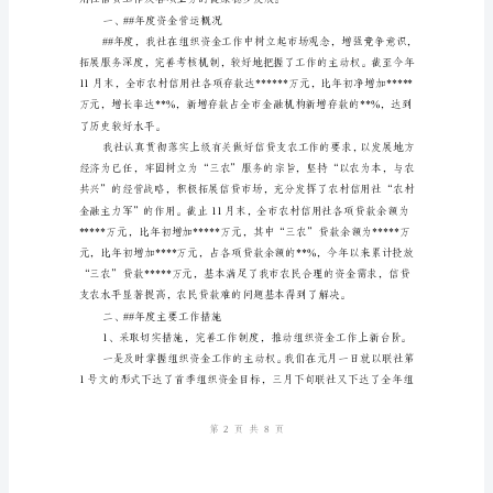
“三
个
代
表”
重
姓名：
要
部门：
思
日期：
想
为
指
导，
在
上