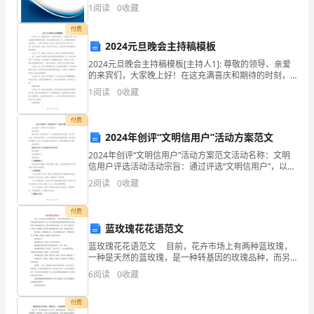
领
综合得分说明：企业发展指数根据企业规模、企业创
1
阅读
0
收藏
新、企业风险、企业活力四个维度对企业发展情况进行
导
评价。
付费
2024元旦晚会主持稿模板
下，
2024元旦晚会主持稿模板[主持人1]: 尊敬的领导、亲爱
与
的来宾们，大家晚上好！在这充满喜庆和期待的时刻，
了历史较好水平。
我是本晚的主持人之一，很荣幸能够为大家带来____年的
1
阅读
0
收藏
时
元旦晚会。首先，请允许我代表全体工作人员
俱
付费
2024年创评“文明信用户”活动方案范文
进，
2024年创评“文明信用户”活动方案范文活动名称：文明
信用户评选活动活动宗旨：通过评选“文明信用户”，以表
强
彰更多身边身影，用文明、礼貌、诚信的言谈举止，为
2
阅读
0
收藏
社会营造良好的网络氛围，促进网络文明建设，引导
化
付费
信
蓝玫瑰花花语范文
贷
蓝玫瑰花花语范文 目前，花卉市场上有两种蓝玫瑰，
一种是天然的蓝玫瑰，是一种转基因的玫瑰品种，而另
基
一种号称蓝色妖姬的蓝玫瑰则是用白玫瑰或白月季染成
6
阅读
0
收藏
蓝色的。它们所代表的花语也不一样，那么具体是什
础
付费
二、##年度主要工作措施