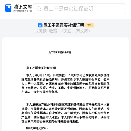
员
员工不愿意买社保证明
工
员工不愿意买社保证明
付费
不
2
阅读
收藏
（
来自
：
万文网
）
愿
意
买
社
员工不愿意买社保证明
保
证
员工不愿意买社保证明
明