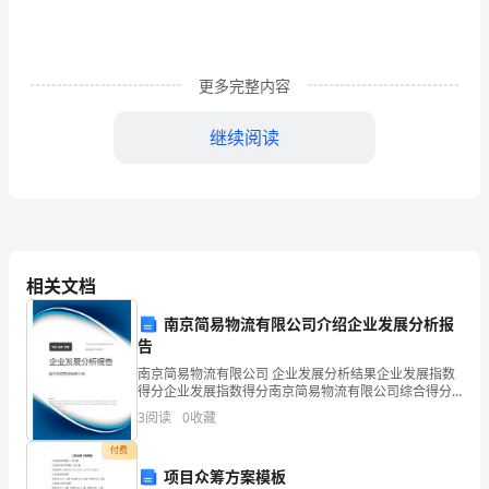
月
日
入
更多完整内容
职，
继续阅读
任
职
购买社保事宜向公司提出任何主张。
岗
特此声明及保证。
位。
相关文档
声明人：
入
南京简易物流有限公司介绍企业发展分析报
年月日
职
告
南京简易物流有限公司 企业发展分析结果企业发展指数
后
得分企业发展指数得分南京简易物流有限公司综合得分
说明：企业发展指数根据企业规模、企业创新、企业风
3
阅读
0
收藏
公
险、企业活力四个维度对企业发展情况进行评价。该企
业的
付费
司
项目众筹方案模板