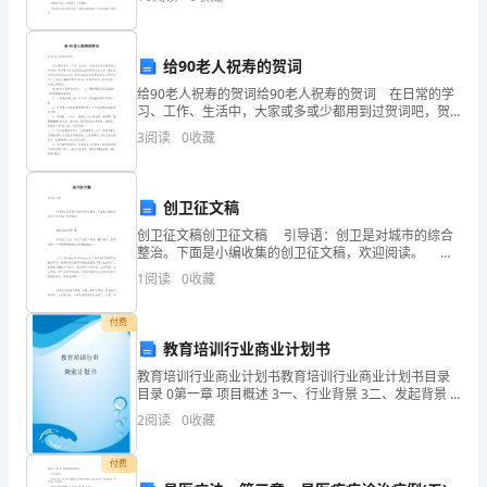
而暂时陷入困境，特别是初一、初四的学生，对突然加
各
大的学
项
给90老人祝寿的贺词
社
给90老人祝寿的贺词给90老人祝寿的贺词 在日常的学
习、工作、生活中，大家或多或少都用到过贺词吧，贺
会
词是对某人或某项已经取得成功的工作、事业表示祝贺
3
阅读
0
收藏
的言辞或文章。你所知道的贺词是都是什么样子的呢
保
险
创卫征文稿
创卫征文稿创卫征文稿 引导语：创卫是对城市的综合
费
整治。下面是小编收集的创卫征文稿，欢迎阅读。
【创卫征文稿一】 在这些日子里，我们只要打开电
1
阅读
0
收藏
用，
视，翻开报纸，最常见的一个词语就
并
付费
教育培训行业商业计划书
要
教育培训行业商业计划书教育培训行业商业计划书目录
目录 0第一章 项目概述 3一、行业背景 3二、发起背景 3
求
三、项目宗旨 3第二章 项目计划 4一、项目简介 4二、目
2
阅读
0
收藏
标计划 5三、盈利模式 7第三章
给
付费
予