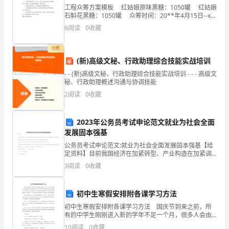
已
工程众筹方案模板 红姑娘原味黑糖：1050罐 红姑娘
石斛花黑糖：1050罐 众筹时间：20**年4月15日--xx
向
年4月30日 红姑娘原味黑糖 特约商28元 /罐 代理商
6
阅读
0
收藏
48元/罐
我
付费
告
(新)高级文秘、行政助理综合技能实战培训
- - (新)高级文秘、行政助理综合技能实战培训 - - - 高级文
知
秘、行政助理概述沟通与协调技能
应
2
阅读
0
收藏
按
2023年公务员考试申论范文就业为社会全面
法
发展固本强基
公务员考试申论范文:就业为社会全面发展固本强基【给
律
定资料】目前我国经济在加紧转型、产业构造在加紧调
整，这对增长就业是机遇与挑战并存。我们在推进经济
规
3
阅读
0
收藏
转型、构造调整过程中,要努力发明新旳就业机会,使就业
总
定
初中生寒假安排附各课学习方法
缴
初中生寒假安排附各课学习方法 国庆节到来之前，所
有的中学生刚刚进入新的学年不足一个月，很多人会由
纳
于对新的年级的学习节奏把握不准、学习环境不太适应
10
阅读
0
收藏