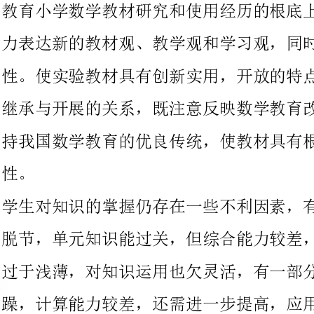
继承与开展的关系，既注意反映数学教育改革的新理念，又注意保
持我国数学教育的优良传统，使教材具有根底性，丰富性和开展
学生对知识的掌握仍存在一些不利因素，有少部分学生，由于知识
脱节，单元知识能过关，但综合能力较差，对于概念理论知识理解
过于浅薄，对知识运用也欠灵活，有一部分学生学习态度比较急
躁，计算能力较差，还需进一步提高，应用题分析能力还可以，个
别学生仍需继续辅导。从学生习惯方面看，有一部分学生没有养成
良好的学习习惯。做题马虎，丢三落四，抄错数，不用直尺等许多
学习习惯有待改善;还有个别学生由于缺乏自信心。
本册教材包括：小数的意义和性质，小数的加法和减法，四那么运
算，运算定律与简便计算，三角形，位置与方向，折线统计图，数