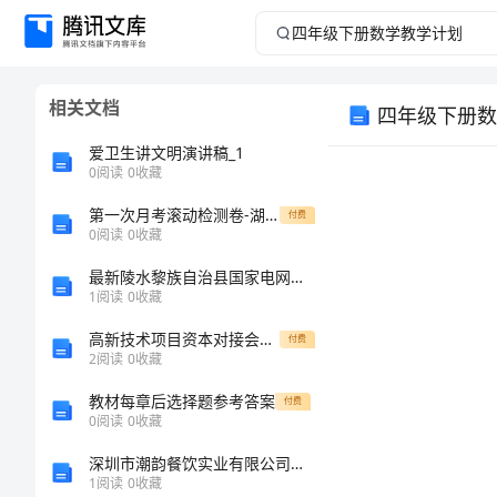
四
年
相关文档
四年级下册数
级
爱卫生讲文明演讲稿_1
下
0
阅读
0
收藏
第一次月考滚动检测卷-湖南张家界民族中学物理北师大版八年级（下册）常见的光学仪器专题训练试卷（含答案详解）
册
付费
0
阅读
0
收藏
数
最新陵水黎族自治县国家电网招聘之机械动力类考试题库精品（典型题）
1
阅读
0
收藏
学
高新技术项目资本对接会参展方案
付费
2
阅读
0
收藏
教
教材每章后选择题参考答案
付费
学
0
阅读
0
收藏
深圳市潮韵餐饮实业有限公司介绍企业发展分析报告
计
1
阅读
0
收藏