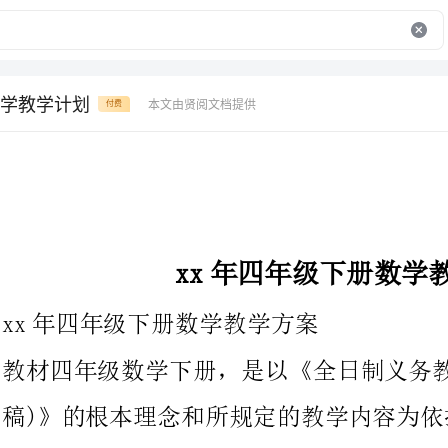
学教学计划
本文由贤阅文档提供
付费
xx年四年级下册数学教学方案
xx年四年级下册数学教学方案
教材四年级数学下册，是以《全日制义务教育数学课程标准(实验
稿)》的根本理念和所规定的教学内容为依据
教育小学数学教材研究和使用经历的根底上编写的。编者一方面努
力表达新的教材观、教学观和学习观，同时注意所采用措施的可行
性。使实验教材具有创新实用，开放的特点。另一方面注意处理好