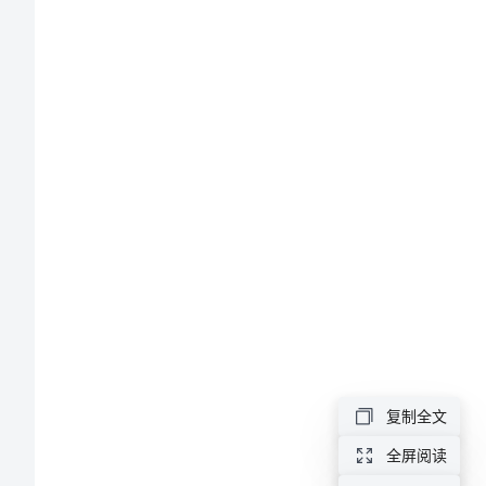
划
xx
性。
年
四
年
级
下
册
数
学
教
复制全文
学
全屏阅读