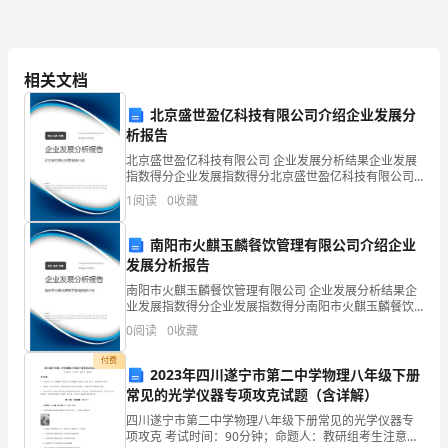
初
中
相关文档
作
劳动才能过上幸福的生活。
北京盛世盈亿科技有限公司介绍企业发展分
文
析报告
北京盛世盈亿科技有限公司 企业发展分析结果企业发展
指数得分企业发展指数得分北京盛世盈亿科技有限公司
从
综合得分说明：企业发展指数根据企业规模、企业创
1
阅读
0
收藏
新、企业风险、企业活力四个维度对企业发展情况进行
评价。
前
南阳市火麒玉麟餐饮管理有限公司介绍企业
有
发展分析报告
南阳市火麒玉麟餐饮管理有限公司 企业发展分析结果企
一
业发展指数得分企业发展指数得分南阳市火麒玉麟餐饮
管理有限公司综合得分说明：企业发展指数根据企业规
0
阅读
0
收藏
位
模、企业创新、企业风险、企业活力四个维度对企业发
展情
付费
老
2023年四川遂宁市第二中学物理八年级下册
常见的光学仪器专项攻克试题（含详解）
人
四川遂宁市第二中学物理八年级下册常见的光学仪器专
的
项攻克 考试时间：90分钟；命题人：教研组考生注意：