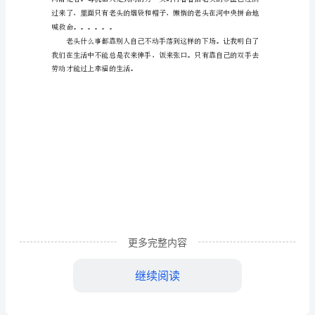
惰
的
下
场
初
中
作
文
懒
惰
更多完整内容
的
继续阅读
下
场
喊救命。。。。。。