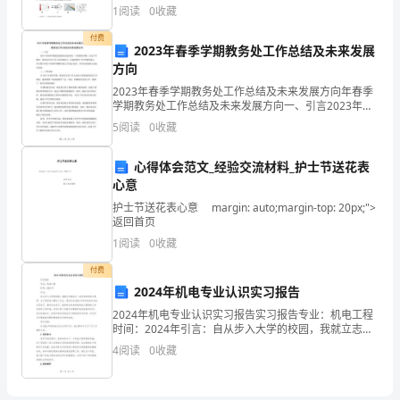
1、本卷分第I卷（选择题）和第Ⅱ卷（非选择题）两部
1
阅读
0
收藏
分，满分100分，考试时间90分钟2、答卷前，考生
儿
付费
2023年春季学期教务处工作总结及未来发展
子
方向
是
2023年春季学期教务处工作总结及未来发展方向年春季
学期教务处工作总结及未来发展方向一、引言2023年春
亿
季学期是我校教务处迎来的一个重要的学期。在这个学
5
阅读
0
收藏
期里，教务处全体工作人员积极努力，以确保教学工作
万
心得体会范文_经验交流材料_护士节送花表
富
心意
护士节送花表心意 margin: auto;margin-top: 20px;">
翁。
返回首页
1
阅读
0
收藏
老
付费
2024年机电专业认识实习报告
人
2024年机电专业认识实习报告实习报告专业：机电工程
时间：2024年引言：自从步入大学的校园，我就立志要
的
成为一名优秀的机电工程师。为了更好地了解这个行
4
阅读
0
收藏
业，我决定在2024年参加机电专业的认识实习。通过
儿