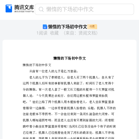
懒
懒惰的下场初中作文
惰
懒惰的下场初中作文
付费
的
1
阅读
收藏
（
来自
：
贤阅文档
）
下
场
初
中
作
文
懒惰的下场初中作文
懒