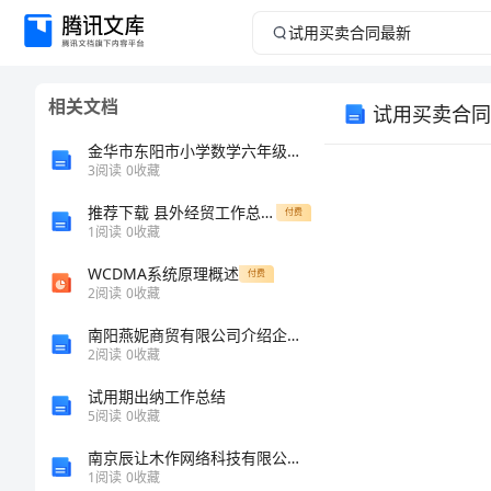
试
用
相关文档
试用买卖合同
买
金华市东阳市小学数学六年级下学期数学期中考试试卷
卖
3
阅读
0
收藏
推荐下载 县外经贸工作总结02024
合
付费
1
阅读
0
收藏
同
WCDMA系统原理概述
付费
2
阅读
0
收藏
最
南阳燕妮商贸有限公司介绍企业发展分析报告
2
阅读
0
收藏
地
新
试用期出纳工作总结
试
5
阅读
0
收藏
用
南京辰让木作网络科技有限公司介绍企业发展分析报告
1
阅读
0
收藏