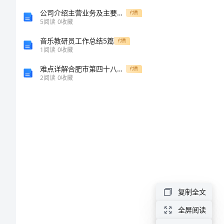
买
公司介绍主营业务及主要产品和未来发展前景
付费
卖
地
5
阅读
0
收藏
合
音乐教研员工作总结5篇
付费
1
阅读
0
收藏
同
难点详解合肥市第四十八中学数学七年级上册期中综合测评章节练习试卷（含答案详解）
付费
最
2
阅读
0
收藏
新
买
卖
合
数
同
甲
单
复制全文
方：
总
全屏阅读
（卖