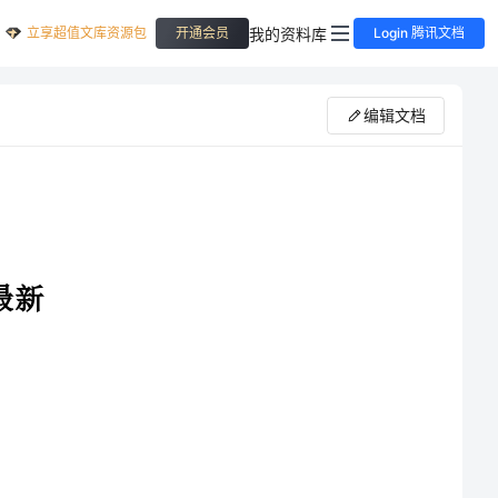
立享超值文库资源包
我的资料库
开通会员
Login 腾讯文档
编辑文档