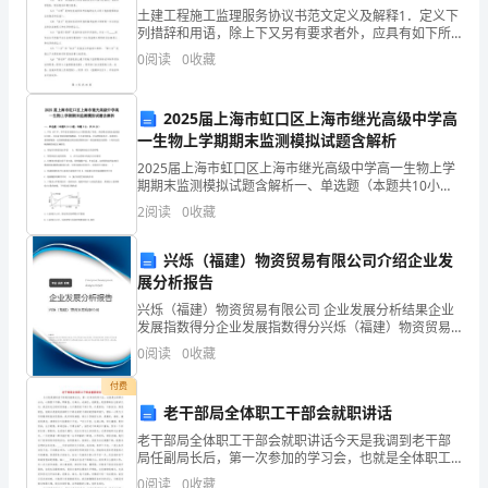
ａ
土建工程施工监理服务协议书范文定义及解释1．定义下
列措辞和用语，除上下又另有要求者外，应具有如下所
ｌ
赋予的涵义：（a）“项目”是指协议书附录中指定的并为
0
阅读
0
收藏
之建造的工程。（b）“服务”是指监理工程师根据协议
lowed
2025届上海市虹口区上海市继光高级中学高
３
一生物上学期期末监测模拟试题含解析
nding.
０
2025届上海市虹口区上海市继光高级中学高一生物上学
期期末监测模拟试题含解析一、单选题（本题共10小
minute
题，每题3分，共30分）1、早在1977年，科学家在深海
SectionA
2
阅读
0
收藏
的火山口周围发现了热泉。热泉喷出的海水温度超
ｓ
兴烁（福建）物资贸易有限公司介绍企业发
t
展分析报告
ｏ
兴烁（福建）物资贸易有限公司 企业发展分析结果企业
发展指数得分企业发展指数得分兴烁（福建）物资贸易
ｗ
有限公司综合得分说明：企业发展指数根据企业规模、
0
阅读
0
收藏
企业创新、企业风险、企业活力四个维度对企业发展情
况进
ｒ
付费
老干部局全体职工干部会就职讲话
i
老干部局全体职工干部会就职讲话今天是我调到老干部
ｔ
局任副局长后，第一次参加的学习会，也就是全体职工
会议，心情很不平静，即紧张，又高兴，也难忘。说紧
0
阅读
0
收藏