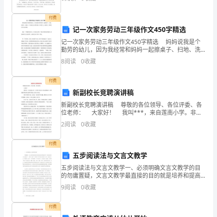
e
张，是因郭局长让我讲几句，我没有充分的时间准备，
又不熟悉
an
付费
ｎtrｅ．
记一次家务劳动三年级作文450字精选
e
记一次家务劳动三年级作文450字精选 妈妈说我是个
勤劳的幼儿，因为我经常和妈妈一起擦桌子、扫地、洗
ｓ
袜子、洗碗……下面是为大家带来的三年级作文：做家
8
阅读
0
收藏
务，希望你们可以喜欢哦。 我是一个懂事的好孩子
heard．
sa
付费
ｙ
新副校长竞聘演讲稿
ｏ
新副校长竞聘演讲稿 尊敬的各位领导、各位评委、各
位老师： 大家好！ 我叫***，来自莲南小学。非常
大
荣幸参加今天的竞聘演讲，并期望能在教改的大潮中实
2
阅读
0
收藏
现自己的人生价值。
学
英
付费
语
五步阅读法与文言文教学
六
五步阅读法与文言文教学一、必须明确文言文教学的目
级
的勿庸置疑，文言文教学最直接的目的就是培养和提高
学生“阅读浅易文言文的能力”。何谓“浅易”?朱绍禹《中学
考
9
阅读
0
收藏
语文教学法》认为，浅易文言文一般是以《史记》《
试
付费
第