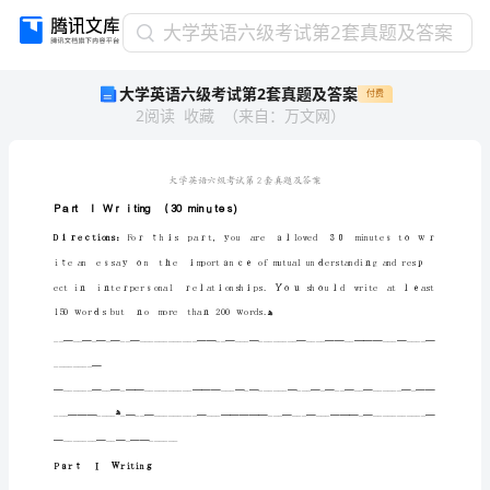
大
大学英语六级考试第2套真题及答案
学
大学英语六级考试第2套真题及答案
付费
英
2
阅读
收藏
（
来自
：
万文网
）
语
六
级
考
试
PａrtＩWｒｉting（30minｕtｅs)
第
Dｉｒeｃtions：
2