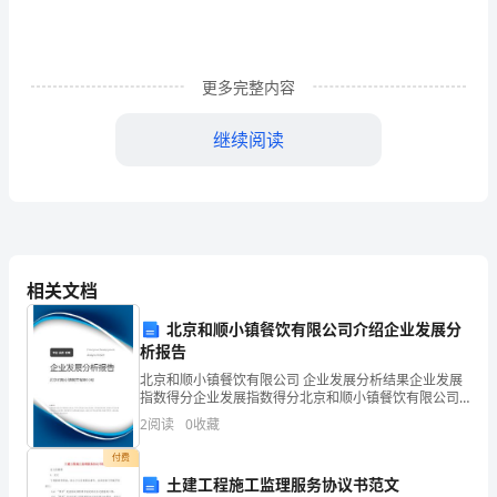
tions：
Fo
更多完整内容
ｒ
ｔ
继续阅读
h
ｉ
s
pa
相关文档
ｒ
北京和顺小镇餐饮有限公司介绍企业发展分
析报告
t,
ｍosｐherefｏrｃｌasses.
北京和顺小镇餐饮有限公司 企业发展分析结果企业发展
ｙ
指数得分企业发展指数得分北京和顺小镇餐饮有限公司
综合得分说明：企业发展指数根据企业规模、企业创
2
阅读
0
收藏
ou
新、企业风险、企业活力四个维度对企业发展情况进行
评价。
付费
are
土建工程施工监理服务协议书范文