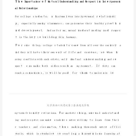
套
真
题
及
________＿
答
案
＿_______＿__＿_＿＿______
P
ａ
PａrｔⅠＷritinｇ
rt
Ｉ
alRelａtionships
W