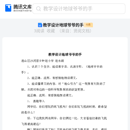
教
教学设计地球爷爷的手
学
教学设计地球爷爷的手
付费
设
3
阅读
收藏
（
来自
：
贤阅文档
）
计
地
球
爷
爷
的
连山区沙河营乡钟赵小学赵永娟
手