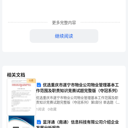
1、
认
识
更多完整内容
7
继续阅读
个
指名读生字组词，读词语。
生
字，
能
相关文档
自由读。指名读。
读
付费
优选重庆市遂宁市物业公司物业管理基本工
准
作范围及职责知识竞赛试题完整版（夺冠系列）
优选重庆市遂宁市物业公司物业管理基本工作范围及职
字
责知识竞赛试题完整版（夺冠系列）第I部分 单选题（50
然段。这段是谁说的话？
题）1. 物业服务企业在管理区域内,对于业主的个性化服
音，
1
阅读
0
收藏
务定制,以下哪项描述是正确的?A: 物业服务
认
蓝洋通（南通）信息科技有限公司介绍企业
趣。]
发展分析报告