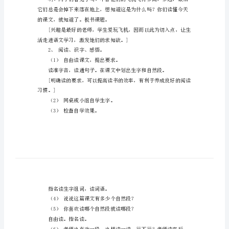
手》。
教
学
设
计
地
1、激趣导入
球
爷
的是什么？
爷
的
飞得最高最远？
手
连
山
的课文，就知道了。板书课题。