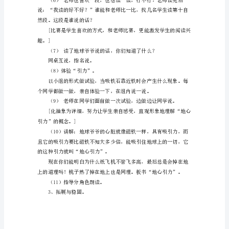
区
沙
河
营
2、阅读、识字、感悟。
乡
（1）自由读课文，提出要求。
钟
赵
小
习惯。]
学
（2）同桌或小组自学生字。
赵
（3）检查自学效果。
永
娟