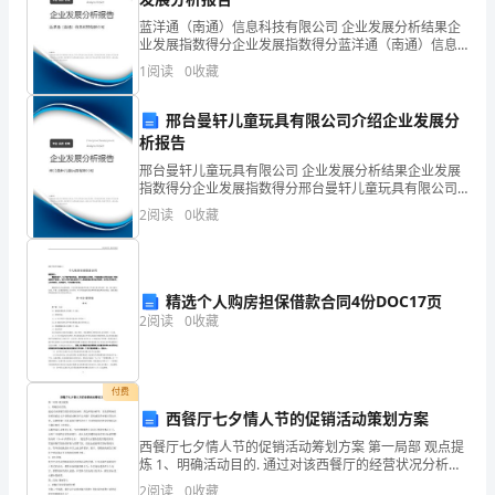
清
蓝洋通（南通）信息科技有限公司 企业发展分析结果企
字
业发展指数得分企业发展指数得分蓝洋通（南通）信息
科技有限公司综合得分说明：企业发展指数根据企业规
1
阅读
0
收藏
同桌互说，指名说。
模、企业创新、企业风险、企业活力四个维度对企业发
形，
展情
（8）体验“引力”。
邢台曼轩儿童玩具有限公司介绍企业发展分
《地
析报告
球
邢台曼轩儿童玩具有限公司 企业发展分析结果企业发展
指数得分企业发展指数得分邢台曼轩儿童玩具有限公司
爷
综合得分说明：企业发展指数根据企业规模、企业创
2
阅读
0
收藏
新、企业风险、企业活力四个维度对企业发展情况进行
爷
评价。
的
精选个人购房担保借款合同4份DOC17页
手》。
引力”的概念。]
2
阅读
0
收藏
2、
付费
西餐厅七夕情人节的促销活动策划方案
能
的这种引力就叫“地心引力”。
西餐厅七夕情人节的促销活动筹划方案 第一局部 观点提
炼 1、明确活动目的. 通过对该西餐厅的经营状况分析，
正
周边环境分析等，首先要明确目前希望通过七夕营销活
2
阅读
0
收藏