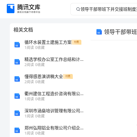
领
导
相关文档
领导干部带班
干
循环水装置土建施工方案
付费
部
1
阅读
0
收藏
精选学校办公室工作总结和计划-工作计划格式模板
带
2
阅读
0
收藏
班
懂得感恩演讲稿大全
付费
2
阅读
0
收藏
下
衢州建信工程造价咨询有限公司介绍企业发展分析报告
1
阅读
0
收藏
井
深圳市涵燊培训管理有限公司介绍企业发展分析报告
交
1
阅读
0
收藏
郑州弘翔铝业有限公司介绍企业发展分析报告
接
1
阅读
0
收藏