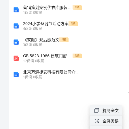
班
营销策划案例优衣库服装策划
付费
1
阅读
0
收藏
制
2024小学圣诞节活动方案
付费
4
阅读
0
收藏
度
《欢颜》观后感范文
付费
3
阅读
0
收藏
范
GB 5823-1986 建筑门窗术语
付费
本
12
阅读
0
收藏
北京万源捷安科技有限公司介绍企业发展分析报告
领
1
阅读
0
收藏
导
干
部
复制全文
带
全屏阅读
班