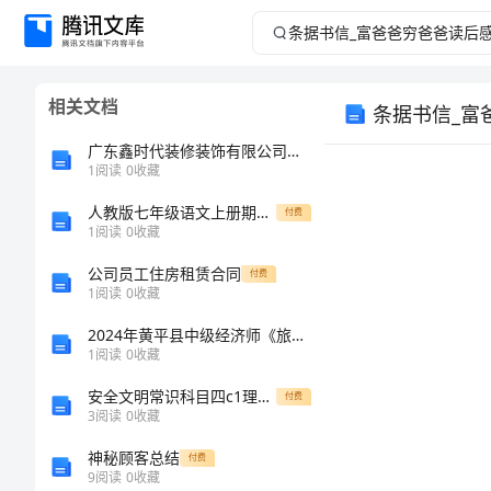
条
据
相关文档
条据书信_富
书
广东鑫时代装修装饰有限公司介绍企业发展分析报告
信
1
阅读
0
收藏
_
人教版七年级语文上册期末考试及答案【审定版】
付费
1
阅读
0
收藏
富
公司员工住房租赁合同
付费
1
阅读
0
收藏
爸
2024年黄平县中级经济师《旅游经济实务》深度自测卷含解析
1
阅读
0
收藏
爸
安全文明常识科目四c1理论考试测试题及答案
付费
穷
3
阅读
0
收藏
神秘顾客总结
付费
爸
9
阅读
0
收藏