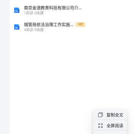
爸
南京金澳教育科技有限公司介绍企业发展分析报告
1
阅读
0
收藏
读
城管局依法治理工作实施方案
付费
4
阅读
0
收藏
后
感
富
爸
爸
穷
爸
爸
复制全文
读
全屏阅读