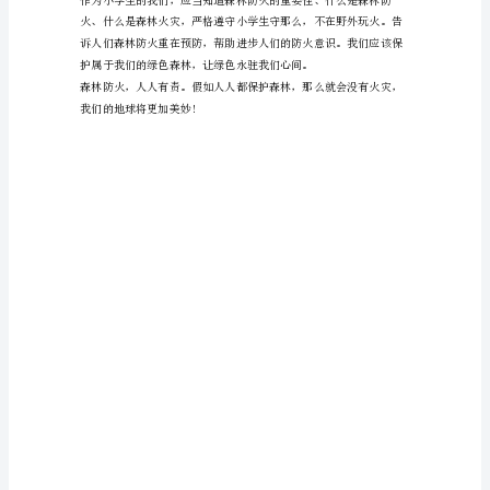
安
手
抄
报
内
容
林。
森
林
防
火
人
人
有