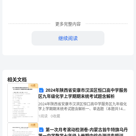
责
消
更多完整内容
防
平
继续阅读
安
手
抄
报
相关文档
果!
付费
内
2024年陕西省安康市汉滨区恒口高中学服务
区九年级化学上学期期末统考试题含解析
容：
2024年陕西省安康市汉滨区恒口高中学服务区九年级化
森
学上学期期末统考试题含解析一、单选题（本题共14小
题，每题1分，共14分）1、除去下列物质中的杂质（括
1
阅读
0
收藏
号内物质为杂质），所选方法错误的是（ ）A．
林
付费
第一次月考滚动检测卷-内蒙古翁牛特旗乌丹
防
第一中学数学七年级上册期中综合测评专题训练