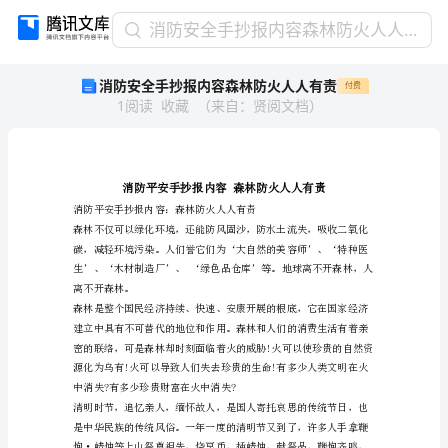
消
消防安全手抄报内容森林防火人人有责
防
消防安全手抄报内容森林防火人人有责
付费
安
1
阅读
收藏
（
来自
：
贤阅文档
）
全
手
抄
报
内
容
森