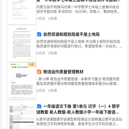
火
试题（含详细解析）
内蒙古翁牛特旗乌丹第一中学数学七年级上册期中综合
我们的地球将更加美妙!
测评专题训练 考试时间：90分钟；命题人：教研组考生
人
注意：1、本卷分第I卷（选择题）和第Ⅱ卷（非选择题）
1
阅读
0
收藏
两部分，满分100分，考试时间90分钟2、答卷前
人
自然资源和规划局是不是土地局
有
自然资源和规划局是不是土地局 并对国土规划中如何加
责
强资源环境保护问题进行探讨，希望能带来一点启示。
关键词。自然资源；国土规划；可持续利用一、引言社
6
阅读
0
收藏
森
会经济的迅速发展和强大技术手段的运用正在
林
付费
物流运作质量管理教材
不
- 第10章 物流运作质量管理 - 本章学习重点 物流服务质
量及其质量环要点物流服务质量管理体系要点6σ管理要
仅
点 - 物流运作管理
2
阅读
0
收藏
可
以
一年级语文下册 第1单元 识字（一）4 猜字
谜教案 新人教版-新人教版小学一年级下册语文
绿
教案
4.猜字谜课题猜字谜课型新授课设计说明通过猜字谜活动
来感受汉字的神奇和有趣，激发学生对汉字的热爱之
化
情。通过活动，培养学生的合作意识和探究精神，树立