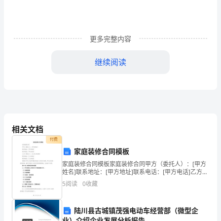
绩
查
更多完整内容
询
时
继续阅读
间
是
哪
相关文档
天
付费
上
家庭装修合同模板
考成绩占70%进行折算
海
家庭装修合同模板家庭装修合同甲方（委托人）：[甲方
姓名]联系地址：[甲方地址]联系电话：[甲方电话]乙方
（承包人）：[乙方公司名称]联系地址：[乙方地址]联系
市
5
阅读
0
收藏
电话：[乙方电话]根据《中华人民共和国合同
教
陆川县古城镇茂强电动车经营部（微型企
育
业）介绍企业发展分析报告