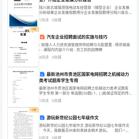
考
陆川县古城镇茂强电动车经营部（微型企业） 企业发展
分析结果企业发展指数得分企业发展指数得分陆川县古
城镇茂强电动车经营部（微型企业）综合得分说明：企
试
1
阅读
0
收藏
业发展指数根据企业规模、企业创新、企业风险、企业
考成绩占70%进行折算
活力
院
付费
汽车企业招聘面试的实施与技巧
负
- 助理人人力资资源管理师师招聘与与配置置 - 杨世瑜瑜
- - 课程内内容介介绍 - 员工的的招聘聘
责
4
阅读
0
收藏
市
统
最新池州市贵池区国家电网招聘之机械动力
类考试题库学生专用
考
最新池州市贵池区国家电网招聘之机械动力类考试题库
学生专用 第一部分 单选题(50题) 1、( )能保证恒定的传
阅
动比。A.皮带传动B.齿轮传动C.链条传动D.铰链四杆机构
1
阅读
0
收藏
传动【答案】：B2、半
卷
付费
评
游玩新世纪公园七年级作文
游玩新世纪公园七年级作文 游玩新世纪公园七年级作文
分
今天，我跟着苏州来的表妹去桐乡游玩。 我们一大
早就乘上了公共汽车去了桐乡。来到桐乡以后，我们先
0
阅读
0
收藏