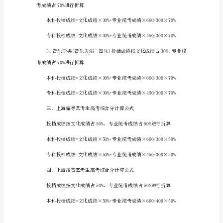
时
间
（出
炉）
2023
上
海
艺
考
70%进行折算
统
考
成