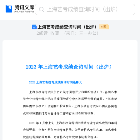
上
上海艺考成绩查询时间（出炉）
海
上海艺考成绩查询时间（出炉）
付费
艺
2
阅读
收藏
（
来自
：
三一办公
）
考
成
绩
查
询
时
间