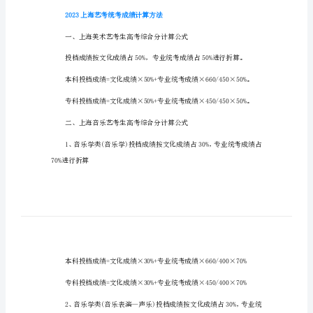
（出
炉）
2023
年
上
海
艺
考
成
绩
查
2023上海艺考统考成绩计算方法
询