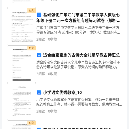
和
到姑姑家，叫上了姑姑家的'妹妹。然后，我们三个
组
付费
基础强化广东江门市第二中学数学人教版七
织
年级下册二元一次方程组专题练习试卷（解析
版）
广东江门市第二中学数学人教版七年级下册二元一次方
协
程组专题练习 考试时间：90分钟；命题人：教研组考生
注意：1、本卷分第I卷（选择题）和第Ⅱ卷（非选择题）
调
2
阅读
0
收藏
两部分，满分100分，考试时间90分钟2、答卷前
付费
工
适合给宝宝念的古诗大全儿童早教古诗汇总
作，
适合给宝宝念的古诗大全儿童早教古诗汇总 经常给孩子
念古诗可以让孩子早说话，感受古诗词的韵律和魅力，
各
选择短小，简单，容易懂的古诗也可以充当早教内容，
3
阅读
0
收藏
好处多多，下面带来适合给宝宝念的古诗大全，希望对
类
大家
艺
小学语文优秀教案_10
术
小学语文优秀教案小学语文优秀教案 作为一名辛苦耕
耘的教育工作者，就不得不需要编写教案，借助教案可
以更好地组织教学活动。快来参考教案是怎么写的吧！
类
3
阅读
0
收藏
下面是小编为大家收集的小学语文优秀教案，仅供参
考，
专
付费