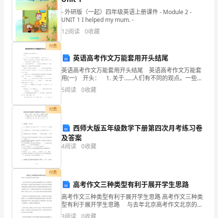
焦
水若直来当面射，中子离乡死道旁。
- 外研版（一起）四年级英语上册课件 - Module 2 -
UNIT 1 I helped my mum. -
坑
直来反去拖刀煞，徒流客死少年亡。
12
阅读
0
收藏
炉
付费
树木枯兮不堪言，人丁横死败牛田。
英语高考作文万能套用开头结尾
颤
当面有水流出长，子孙不败也离乡。
英语高考作文万能套用开头结尾 英语高考作文万能套
用(一) 开头： 1. 关于……人们有不同的观点。一些人
谗
认为…… There are different opinions among p
白虎压在青龙头，不伤长子也忧愁。
5
阅读
0
收藏
御
青龙白虎带长尖，儿孙必然离乡土。
付费
择
乾风打来巽风吹，不损人丁便损妻。
西师大版五年级数学下册第四次月考练习卷
药
及答案
前面尖尖射明堂，不出乱伦主离乡。
4
阅读
0
收藏
关
或
白虎山头如猫样，回头噬主绝儿孙。
付费
侵
高考作文三种类型有利于展开学生思路
坟向水沟招咳嗽，若有墩石堕胎瞽。
高考作文三种类型有利于展开学生思路 高考作文三种类
捡
登穴一见水口旷，子孙无钱多欠帐。
型有利于展开学生思路 与去年北京高考作文北京的符
号重视地域特点不同，今年的题目更突出文学特色。这
3
阅读
0
收藏