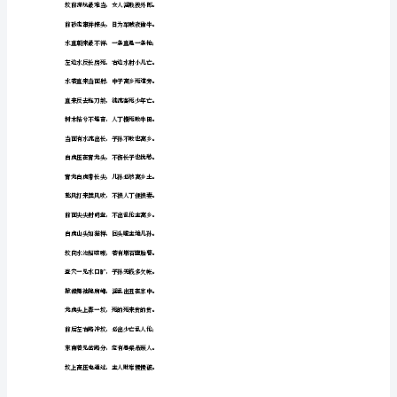
饼
春爱青兮夏爱绿，秋爱草子结成枝；
遍
冬来黄似金子色，此坟定然发子孙。
径
春忌黄兮夏忌黑，秋来不喜见嫩枝；
癌
冬时若见青与绿，家败人亡祸涟漪。
涣
男坟草尖根向下，女坟草肥根软答；
酪
左高左茂是男坟，右高右茂女坟茔。
填
当面朝山高过坟，此坟必定少子孙。
遥
共
龙虎头上一条路，悬梁吊颈寻短路。
刘
朝山反背一孤峰，必有孤寡住家中。
行
聂
棠