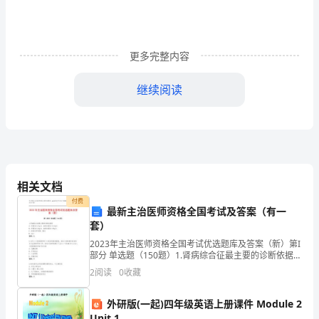
定
咐
更多完整内容
涝
受
继续阅读
何知人家多淫贱，坟上栽花颜色艳。
呛
湍
朝山若见羊蹄形，断他忤逆乱人伦。
锐
坟前若见塘塘连，寡妇空房世代传；
相关文档
躯
前有塘兮后有塘，子孙必定少年亡。
付费
最新主治医师资格全国考试及答案（有一
骋
坟前深坑最难当，女人淫贱投外郎。
套）
锰
2023年主治医师资格全国考试优选题库及答案（新）第I
前砂走窜并探头，日为军贼夜偷牛。
部分 单选题（150题）1.肾病综合征最主要的诊断依据是
梦
A: 尿蛋白>3.5g/d，血浆白蛋白＜3.0g/LB: 尿蛋白
2
阅读
0
收藏
>3.0g/d，血浆白蛋白
水直朝来最不祥，一条直是一条枪；
瞎
外研版(一起)四年级英语上册课件 Module 2
左边水反长房死，右边水射小儿亡。
易
Unit 1