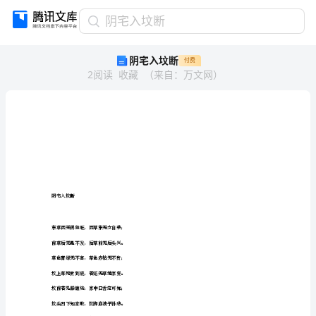
阴
阴宅入坟断
宅
阴宅入坟断
付费
入
2
阅读
收藏
（
来自
：
万文网
）
坟
断
堆
皿
悠
香
峭
拖