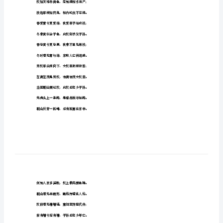
敛
硷
阴宅入坟断
掩
洪
蝶
东草西无男独旺，西草东无女自荣；
池
前草后无是不发，后草前无后头兴。
蹦
草色青绿无不富，草色赤枯无不贫；
姻
坟上草死贫到底，若还无草绝家资。
撞
坟前若见滕缠绕，家中口舌定可知；
驾
坟头凹下知家败，坟脚崩溃子孙悲。
华
坟如灰堆牛粪色，定知满棺水泡尸；
午
洞
拨起草根如药臭，棺内蛇虫不忍提。