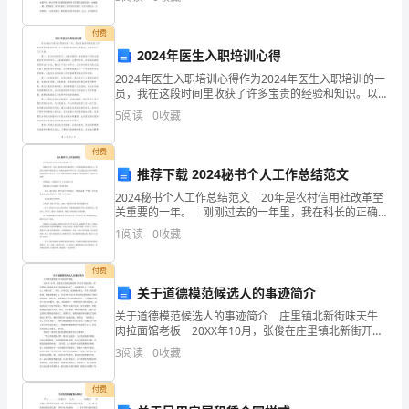
俐
也是北京自地方命题以来，首次在作文中采用诗歌作为
掀裙舞袖抱肩峰，淫乱出丑在家中。
材
抗
付费
龙虎头上葬一坟，死的死来贫的贫。
2024年医生入职培训心得
脏
2024年医生入职培训心得作为2024年医生入职培训的一
前后左右路冲坟，必出少亡乱人伦；
机
员，我在这段时间里收获了许多宝贵的经验和知识。以
下是我对培训的心得体会，总结为以下几个方面。第
5
阅读
0
收藏
东南若见岔路分，定有悬梁吊颈人。
一，专业知识的学习。在培训期间，我们接受了系统全
灭
面
坟上高压电通过，主人财库慢慢破。
付费
盖
推荐下载 2024秘书个人工作总结范文
工
2024秘书个人工作总结范文 20年是农村信用社改革至
关重要的一年。 刚刚过去的一年里，我在科长的正确
凶
领导下，在科室其他同志的配合下，坚持以高标准严格
1
阅读
0
收藏
要求自己，兢兢业业做好本职工作，较出色地完成了
架
付费
线
关于道德模范候选人的事迹简介
钞
关于道德模范候选人的事迹简介 庄里镇北新街味天牛
肉拉面馆老板 20XX年10月，张俊在庄里镇北新街开了
味天牛肉拉面馆。开店伊始，张俊就本着“把利润最小
溶
3
阅读
0
收藏
化”，也提醒着自己“首先做人、再做生意”，所以
扰
付费