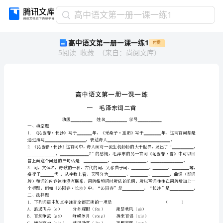
高
高中语文第一册一课一练1
中
高中语文第一册一课一练1
付费
语
5
阅读
收藏
（
来自
：
尚阅文库
）
文
第
一
册
一
一毛泽东词二首
课
班级姓名学号
一、填空题
一