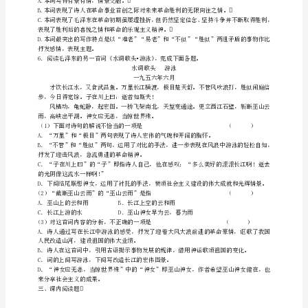
A．问/苍茫/大地，随主/沉浮
练
B．携来/百侣/曾游，忆/往昔/峥嵘岁月/稠
一
C．指点/江山，激扬/文字，粪土/当年/万/户侯
D．看/万山/红遍，层林/尽染
毛
泽
东
它揭示词的内容。
词
三调、四调的区别。
二
首
班
级
姓
名
学