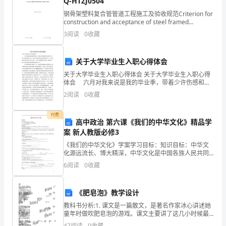
Q-HTZJ0504
抒发了迎击风浪，急流勇进的革命精神。
于
钢骨架塑料复合管管道工程施工及验收规范Criterion for
construction and acceptance of steel framed
的光阴像这流水一样啊！”
polyethylene plastic pi
年，
3
阅读
0
收藏
《采
关于大学毕业生入职心得体会
A．巫山上的云和雨B．长江上空的云和雨
桑
C．长江上游的水D．巫山神
关于大学毕业生入职心得体会 关于大学毕业生入职心得
体会 六月对我来说是我的毕业季，带着少许伤感和不
子
舍离开了校园，成为社会的一员，从学生时代过渡成为
2
阅读
0
收藏
上班族中的一员，也意味着我们已经可以承当责任，为
·
自
人民改造山河，建设祖国的伟大业绩。
付费
重
高中政治 第六课《我们的中华文化》精品学
C．词的上阕写游泳，下阕写改造长江的宏伟图景。
案 新人教版必修3
阳》
《我们的中华文化》学案学习目标：知识目标：中华文
化源远流长、博大精深，中华文化是中国各族人民共同
写
来分享社会主义的成果。
创造的中国文化的包容性能力目标：培养提炼解读信息
6
阅读
0
收藏
三、课内阅读题
的能力，综合各科知识综合分析能力，理论联系实际的
于
能力。情
高
《肥皂泡》教学设计
中
教科书分析:1. 课文是一篇散文，是著名作家冰心讲述她
语
童年时做吹肥皂泡的游戏。课文主要讲了这几小时候最
爱吹肥皂泡；在下雨时节吹肥皂泡；吹肥皂泡的过程；
47
阅读
0
收藏