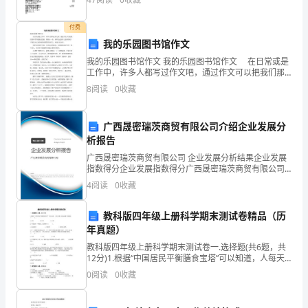
文
肥皂泡美丽的样丽的梦，表达了冰心童年时对
第
付费
一
我的乐园图书馆作文
册
我的乐园图书馆作文 我的乐园图书馆作文 在日常或是
一
工作中，许多人都写过作文吧，通过作文可以把我们那
课
些零零散散的思想，聚集在一块。你所见过的作文是样
8
阅读
0
收藏
的呢？下面是为大家的我的乐园图书馆作文，欢迎大家
一
分
练
广西晟密瑞茨商贸有限公司介绍企业发展分
一
析报告
毛
广西晟密瑞茨商贸有限公司 企业发展分析结果企业发展
泽
指数得分企业发展指数得分广西晟密瑞茨商贸有限公司
综合得分说明：企业发展指数根据企业规模、企业创
东
4
阅读
0
收藏
新、企业风险、企业活力四个维度对企业发展情况进行
词
评价。
二
教科版四年级上册科学期末测试卷精品（历
年真题）
首
班
教科版四年级上册科学期末测试卷一.选择题(共6题，共
12分)1.根据“中国居民平衡膳食宝塔”可以知道，人每天
级
摄入的食盐量不能超过（ ）。A.4克 B.5克 C.6克2.手指
0
阅读
0
收藏
姓
名