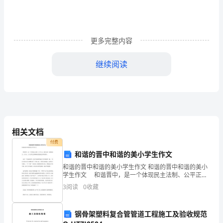
采桑子重阳
号
毛泽东

一、
更多完整内容
填
A.本词写得有景有情，情景交融。
空
继续阅读
题
表现了胜利后的喜悦之情和革命的乐观主义精神。
1．
抒发感情，表现主题。
《沁
水调歌头游泳
相关文档
园
一九五六年六月
付费
春
和谐的晋中和谐的美小学生作文
步，今日得宽馀。子在川上曰：逝者如斯夫！
·
和谐的晋中和谐的美小学生作文 和谐的晋中和谐的美小
学生作文 和谐晋中，是一个体现民主法制、公平正
义、诚信友爱，充满创造力，人与人、人与自然之间和
长
雨，高峡出平湖。神女应无恙，当惊世界殊。
3
阅读
0
收藏
睦相处的稳定有序的晋中。 这是一个美丽的晋中，而
沙》
钢骨架塑料复合管管道工程施工及验收规范
写