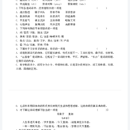
练
1
高
中
语
二、选择题
文
第
一
册
A．漫江碧透橘子州头层林尽染百侣曾游
一
B．激浊扬清中流击水白浪涛天修造渔船
C．书生意气谁主沉浮王侯将相略输文采
课
D．心弛神往鱼翔浅底风华正茂高爵厚禄
一