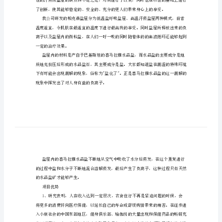
术
屋
帕克森盐屋
最
新
技
术
盐
房、
天
然
盐
屋、