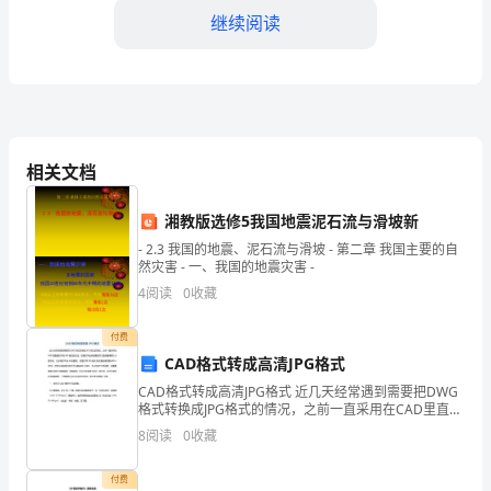
继续阅读
盐
屋、
汗
蒸
相关文档
房
的水晶盐矿才能够产生。
盐
湘教版选修5我国地震泥石流与滑坡新
项目优势
- 2.3 我国的地震、泥石流与滑坡 - 第二章 我国主要的自
屋
然灾害 - 一、我国的地震灾害 -
最
4
阅读
0
收藏
新
付费
CAD格式转成高清JPG格式
技
CAD格式转成高清JPG格式 近几天经常遇到需要把DWG
术
格式转换成JPG格式的情况，之前一直采用在CAD里直接
打印成JPG格式的方法，但是打印出来的图纸尺寸是依据
在靠前的消费顺序中。
8
阅读
0
收藏
像素大小显示的。比如想打印成A3的图纸
帕
付费