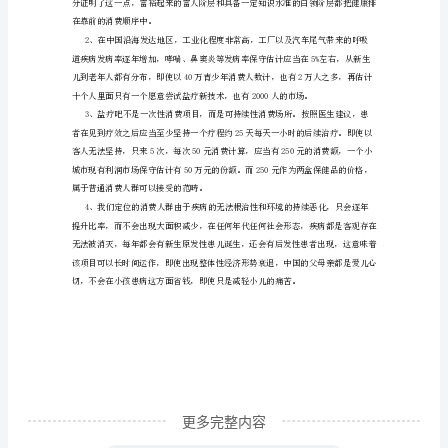
汗
蒸
房
盐
一定的治疗效果。
屋
最
新
技
现象中挥发出了对人身有益的负离子。
术
盐
房、
天
更多完整内容
然