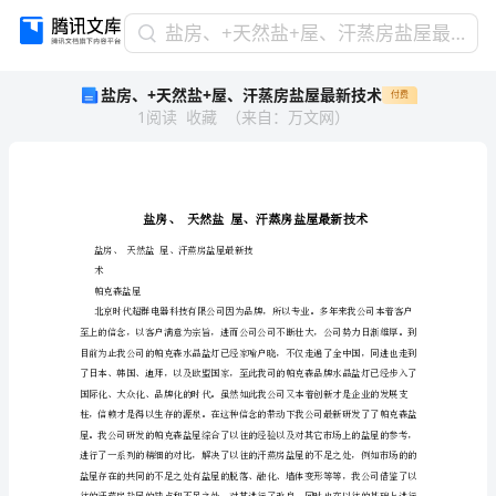
盐
盐房、+天然盐+屋、汗蒸房盐屋最新技术
房、
盐房、+天然盐+屋、汗蒸房盐屋最新技术
付费
+天
1
阅读
收藏
（
来自
：
万文网
）
然
盐
+屋、
汗
蒸
房
盐
盐房、天然盐屋、汗蒸房盐屋最新技