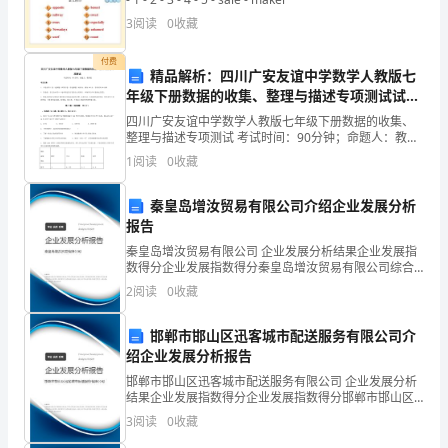
技
3
阅读
0
收藏
有
付费
限
精品解析：四川广安友谊中学数学人教版七
年级下册数据的收集、整理与描述专项测试试卷
公
（详解版）
四川广安友谊中学数学人教版七年级下册数据的收集、
整理与描述专项测试 考试时间：90分钟；命题人：教研
司
组考生注意：1、本卷分第I卷（选择题）和第Ⅱ卷（非选
1
阅读
0
收藏
择题）两部分，满分100分，考试时间90分钟2、
因
秦皇岛增汝贸易有限公司介绍企业发展分析
为
报告
品
秦皇岛增汝贸易有限公司 企业发展分析结果企业发展指
数得分企业发展指数得分秦皇岛增汝贸易有限公司综合
牌，
得分说明：企业发展指数根据企业规模、企业创新、企
2
阅读
0
收藏
业风险、企业活力四个维度对企业发展情况进行评价。
该企
所
邯郸市邯山区迅客城市配送服务有限公司介
以
绍企业发展分析报告
邯郸市邯山区迅客城市配送服务有限公司 企业发展分析
专
结果企业发展指数得分企业发展指数得分邯郸市邯山区
迅客城市配送服务有限公司综合得分说明：企业发展指
业。
3
阅读
0
收藏
数根据企业规模、企业创新、企业风险、企业活力四个
维度