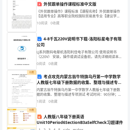
克
外贸跟单操作课程标准中文版
森
《外贸跟单操作》课程标准【课程名称】外贸跟单操作
【适用专业】高等职业院校国际贸易类专业【建议学
盐
时】72 学时【建议学分】4 学分1. 前言1.1 课程性质
10
阅读
0
收藏
《外贸跟单操作》是高职院校国际贸易类专业核心课
屋
4-8千瓦220V说明书下载-洛阳标星电子有限
北
公司
京
LJ系列数码电晕机洛阳利佳电子有限公司 使用说明书
（220V） 安装，操作或调试设备前，请先详细阅读本说
时
明。一．概述 LJ系列数码电晕处理机
0
阅读
0
收藏
代
付费
属于普通消费人群可以接受的范畴。
考点攻克内蒙古翁牛特旗乌丹第一中学数学
超
人教版七年级下册数据的收集、整理与描述专项
测试练习题（含答案解析）
群
内蒙古翁牛特旗乌丹第一中学数学人教版七年级下册数
据的收集、整理与描述专项测试 考试时间：90分钟；命
题人：教研组考生注意：1、本卷分第I卷（选择题）和
电
1
阅读
0
收藏
第Ⅱ卷（非选择题）两部分，满分100分，考试时间9
器
付费
人教版八年级下册英语
科
Unit10Period6SectionB3aSelfCheck习题课件
- 1 - 2 - 3 - 4 - 5 - sale - maker