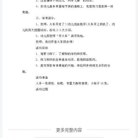
教
成六列!(按组站好)
案
二、基本部分。
1、学习模仿操。
活
动
儿欣赏，引起幼儿学操的兴趣。
目
标：
1、
教
幼
儿
更多完整内容
学