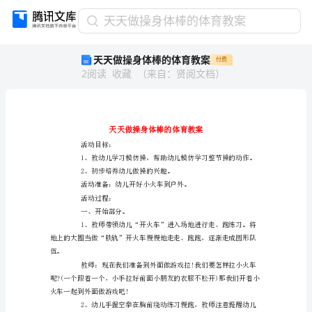
天
天天做操身体棒的体育教案
天
天天做操身体棒的体育教案
付费
做
2
阅读
收藏
（
来自
：
贤阅文档
）
操
身
体
棒
的
体
活动目标：
育