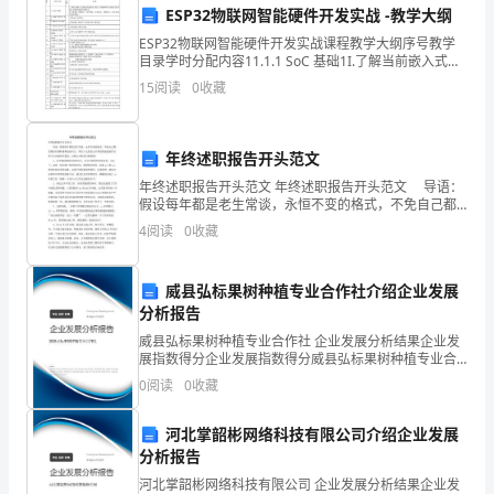
三、结束部分。
ESP32物联网智能硬件开发实战 -教学大纲
节
ESP32物联网智能硬件开发实战课程教学大纲序号教学
目录学时分配内容11.1.1 SoC 基础1I.了解当前嵌入式系
操
统的发展情况、SoC作为物联网开发的重 要技术、SoC
15
阅读
0
收藏
儿找到大圆圈站好。游戏2-
系统的组成和系统特点；2.掌握
的
动
年终述职报告开头范文
教师：我们开
作。
年终述职报告开头范文 年终述职报告开头范文 导语：
假设每年都是老生常谈，永恒不变的格式，不免自己都
活动目标
觉得没有新鲜感和创意可言。所以下文的范文中希望你
4
阅读
0
收藏
能找到符合你个人风格的开篇语，让他人对你刮目相看
吧
2、
威县弘标果树种植专业合作社介绍企业发展
初
分析报告
步
威县弘标果树种植专业合作社 企业发展分析结果企业发
展指数得分企业发展指数得分威县弘标果树种植专业合
趣。
培
作社综合得分说明：企业发展指数根据企业规模、企业
0
阅读
0
收藏
创新、企业风险、企业活力四个维度对企业发展情况进
活动准备
行评
养
河北掌韶彬网络科技有限公司介绍企业发展
幼
分析报告
河北掌韶彬网络科技有限公司 企业发展分析结果企业发
活动过程