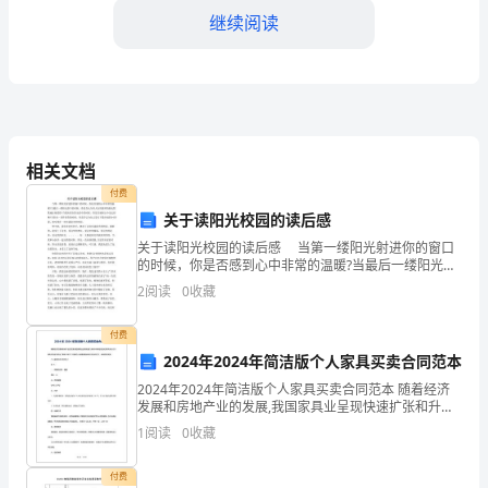
继续阅读
习
模
仿
操，
相关文档
帮
付费
助
关于读阳光校园的读后感
关于读阳光校园的读后感 当第一缕阳光射进你的窗口
幼
的时候，你是否感到心中非常的温暖?当最后一缕阳光落
下的时候，你是否认为有人在用慈祥的眼光默默地注视
儿
2
阅读
0
收藏
着你?当你沐浴在阳光的中的时候，你是否感到心中无比
模
付费
2024年2024年简洁版个人家具买卖合同范本
仿
2024年2024年简洁版个人家具买卖合同范本 随着经济
学
发展和房地产业的发展,我国家具业呈现快速扩张和升级
转型的迫切需求,那么对于家具买卖合同你还了解多少呢?
1
阅读
0
收藏
习
以下是我为大家整理的家具买卖合同范文
数遍。
整
付费