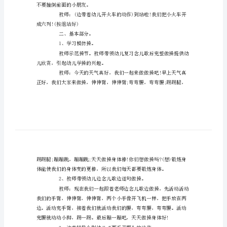
教
案
活动过程：
天
一、开始部分。
天
做
操
伍。
身
体
棒
火车一起到外面做游戏吧!
的
体
不要撞倒前面的小朋友。
育