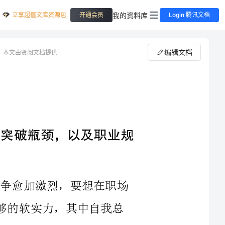
立享超值文库资源包
我的资料库
开通会员
Login 腾讯文档
编辑文档
本文由贤阅文档提供
浅谈自我总结的重要性——快速成长、突破瓶颈，以及职业规
2023年，随着科技的不断发展，职场竞争愈加激烈，要想在职场
中脱颖而出，不仅需要硬实力，还需要有足够的软实力，其中自我总
结是非常重要的一环。本文将从快速成长、突破瓶颈和职业规划三个