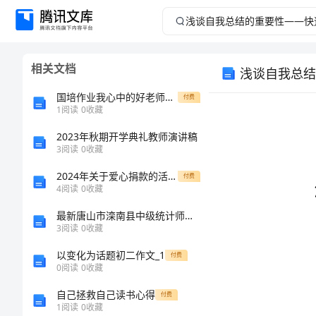
浅
谈
相关文档
浅谈自我总结
自
国培作业我心中的好老师演讲稿范文
付费
我
1
阅读
0
收藏
2023年秋期开学典礼教师演讲稿
总
3
阅读
0
收藏
结
2024年关于爱心捐款的活动策划书范文
付费
4
阅读
0
收藏
的
最新唐山市滦南县中级统计师《统计基础知识理论及相关知识》临考冲刺试题及答案
3
阅读
0
收藏
重
以变化为话题初二作文_1
付费
要
0
阅读
0
收藏
自己拯救自己读书心得
付费
性
1
阅读
0
收藏