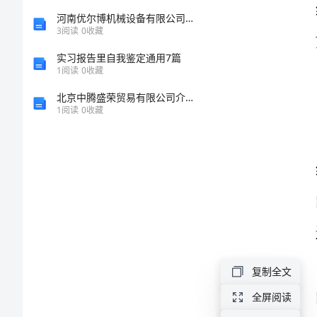
——
河南优尔博机械设备有限公司介绍企业发展分析报告
3
阅读
0
收藏
快
实习报告里自我鉴定通用7篇
1
阅读
0
收藏
速
北京中腾盛荣贸易有限公司介绍企业发展分析报告
1
阅读
0
收藏
成
长、
突
破
瓶
复制全文
颈，
全屏阅读
以