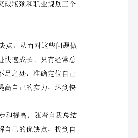
自我总结可以让我们及时发现自身的优缺点，从而对这些问题做
出针对性的改进，提高个人的能力水平，促进快速成长。只有经常总
结自己的工作，生活和学习中存在的不足和不足之处，准确定位自己
的问题，学习和改进自己的不足，才能不断提高自己的实力，达到快
在职场中，每个人都需要不断地做出进步和提高。随着自我总结
的不断深入，我们可以更好地认识自己，了解自己的优缺点，找到自
己的问题所在，及时改正自己的不足，提升自己的实践能力和综合素
我们在职场中往往会遇到一些难以突破的瓶颈，如职业发展的瓶
颈、能力提升的瓶颈等。在这个时候我们就需要进行自我总结，发现