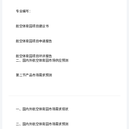
体
育
调
研
报
告
核
心
提
示：
核
提
航空体育
投
境
析
航空体育
背
航
心
示：
园项目
资环
分
，
园项目
空
体