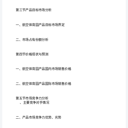
育
航空体育
项目可行
研
园
项
发
航空体育
建
的
性
航空体育
展概况，
园项目
设
必要
，
园行业
目
投
析
航空体育
财务指
析参
航空体育
局分
，
园行业
标分
考，
园行业
资
环
境
析
建
规
航空体育
建
条件
址方案
分
与
设
模，
园项目
设
与选
，
分
析，
定性
险
析
航空体育
发
园项目不确
及风
分
，
园行业
展趋势分
航
空
体