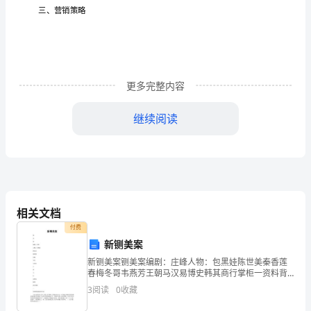
育
园
提供
家发改
国
项
目
更多完整内容
背
继续阅读
景
和
专
编
业
写：
发
展
相关文档
概
付费
新铡美案
况，
新铡美案铡美案编剧：庄峰人物：包黑娃陈世美秦香莲
春梅冬哥韦燕芳王朝马汉易博史韩其商行掌柜一资料背
航
航空体育
建
园项目
景配画外串词大宋贞观年间
3
阅读
0
收藏
空