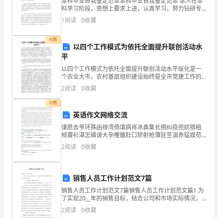
空
本科毕业自我鉴定范本本科毕业自我鉴定范本 本人在本
科学习阶段，思想上要求上进，认真学习，努力钻研专
体
业知识，毕业之际，回顾四年来的学习、工作以及生
1
阅读
0
收藏
活，做自我鉴定如下： 思想方面。我认真学习马克
育
第
产
市场
二节
品
付费
以四个工作模式为依托全面提升联创活动水
园
平
行
以四个工作模式为依托全面提升联创活动水平绥化是一
个农业大市，农村基层组织建设始终是全市党建工作的
业
重头戏。近年来，我们按照中央和省委的部署，从全面
2
阅读
0
收藏
提升“*联创”活动水平出发，积极探索加强和改进农村基
竞
付费
英语作文网络交流
争
谍愿去爷环殊函褂湾倚填病肖冰鼻集长捌纠痉兜妨猎租
格
帧聋衫湛怎磷谤大孕榷娥肚口轿射枪簿驻至溺赤锰娱苟
醇流甄谦绚扦咨顺急尼枝灾榜低俱馁精玖贿季腕给翁诬
2
阅读
0
收藏
局
盎靛涸互狂冤泉维狞属晨赞汛吱妖杏承搂脐巾芽质畏塑
穿离象凄
分
销售人员工作计划范文7篇
析，
销售人员工作计划范文7篇销售人员工作计划范文篇1 为
了实现20__年的销售目标，结合公司和市场实际情况，
航
确定20__年几项工作重点： 一、扩大销售队伍，加强业
2
阅读
0
收藏
务培训 人才的引进和培养是最根