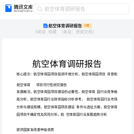
航
航空体育调研报告
空
航空体育调研报告
付费
体
3
阅读
收藏
（
来自
：
贤阅文档
）
育
调
研
报
告
航
空