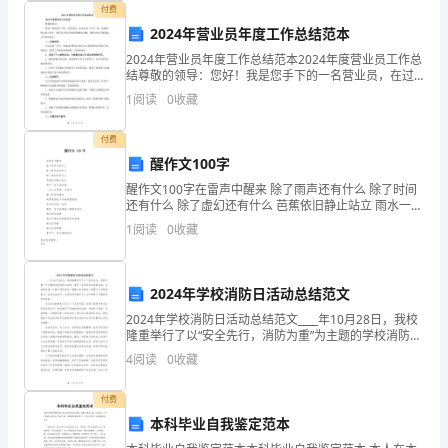
付费
体
2024年营业员年度工作总结范本
育
2024年营业员年度工作总结范本2024年度营业员工作总
结尊敬的领导：您好！我是您手下的一名营业员，在过
园
去的一年中，我一直积极投入到工作中，竭尽全力为公
1
阅读
0
收藏
司的发展做出贡献。现将2024年度我的工作总结如
航空体育
报
项
园项目申请
付费
目
醒作文100字
醒作文100字在雷声中醒来 除了雨声还有什么 除了时间
建
还有什么 除了虚幻还有什么 芭蕉依旧静止站立 雨水一会
儿在这里， 一会儿在那里，任凭风 随心所欲地摆动 角落
1
阅读
0
收藏
设
里的蚊子开始虎视耽耽 我们的肉体、血液
的
2024年学校消防日活动总结范文
航空体育
报
园项目环评
必
2024年学校消防日活动总结范文____年10月28日，我校
隆重举行了以“安全先行，消防为重”为主题的学校消防日
要
内
航空体育
市场供应
二、国
外
园
活动。通过一系列形式多样的活动，全校师生深入了解
4
阅读
0
收藏
了消防知识，增强了安全意识，提高了火灾防
性，
付费
航
本科毕业自我鉴定范本