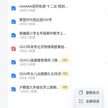
以供
花
cewAAA高桥街道“十二五”规划思路
5
阅读
0
收藏
机
摩登时代观后感550字
安
8
阅读
0
收藏
全
部编版小学五年级期中数学上期复习题
操
1
阅读
0
收藏
作
2023年高考北京物理真题重组卷 附解析
5
阅读
0
收藏
规
2024三级健康管理师《理论知识》考前冲刺试题D卷 附解析
付费
程
2
阅读
0
收藏
雕
2024年女儿出阁婚礼主持词
付费
6
阅读
0
收藏
花
沪教版九年级化学上册期中考试题及答案1套
机
付费
10
阅读
0
收藏
复制全文
是
全屏阅读
一