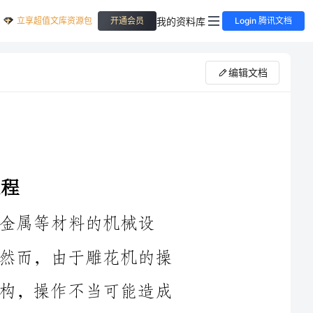
立享超值文库资源包
我的资料库
开通会员
Login 腾讯文档
编辑文档
机械设
备，能够为产品增添美观的图案和纹理。然而，由于雕花机的操
作涉及到高速旋转的刀具和复杂的机械结构，操作不当可能造成
事故和伤害。为了确保操作人员的安全，制定一套雕花机安全操
作规程是非常必要的。以下是一份详细的雕花机安全操作规程，