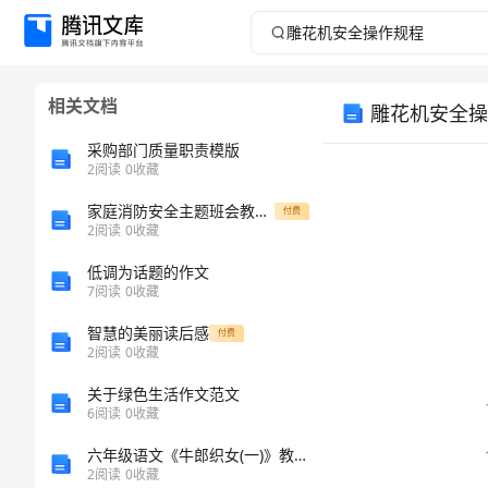
雕
花
相关文档
雕花机安全操
机
采购部门质量职责模版
安
2
阅读
0
收藏
家庭消防安全主题班会教案篇
全
付费
2
阅读
0
收藏
操
低调为话题的作文
7
阅读
0
收藏
作
智慧的美丽读后感
付费
2
阅读
0
收藏
规
关于绿色生活作文范文
程
6
阅读
0
收藏
六年级语文《牛郎织女(一)》教学教案
雕
2
阅读
0
收藏