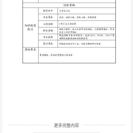
工
工作
高
任务
4.了解用户
级
职责：
完成上级交办
项
目
业绩标准
2.新技术的掌握好
主
办
岗
位
代
码
103011020
更多完整内容
岗