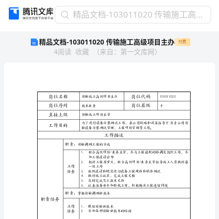
精
精品文档-103011020 传输施工高级项目主办
品
精品文档-103011020 传输施工高级项目主办
付费
文
4
阅读
收藏
（
来自
：
第一文库网
）
档-103011020
传
输
施
工
岗位名称
传输施工高
高
岗位序列
技术业务
级
直接上级
传输施工项目主管