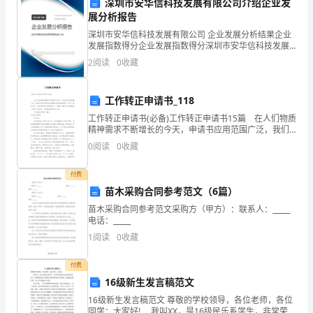
深圳市安华信科技发展有限公司介绍企业发
专业要求
接
展分析报告
深圳市安华信科技发展有限公司 企业发展分析结果企业
上
工作经验
知识技能
发展指数得分企业发展指数得分深圳市安华信科技发展
有限公司综合得分说明：企业发展指数根据企业规模、
能力
级
2
阅读
0
收藏
职业资格
企业创新、企业风险、企业活力四个维度对企业发展情
况进
传
专业技能
工作转正申请书_118
输
工作转正申请书(必备)工作转正申请书15篇 在人们物质
能力要求
精神需求不断增长的今天，申请书应用范围广泛，我们
施
在写申请书的时候要注意态度要诚恳、朴实。相信许多
0
阅读
0
收藏
其他要求
人会觉得申请书很难写吧，下面是小编为大家整理
工
付费
项
苗木采购合同参考范文（6篇）
目
苗木采购合同参考范文采购方（甲方）：联系人：_____
电话：_____
主
1
阅读
0
收藏
管
付费
工
16级新生发言稿范文
16级新生发言稿范文 尊敬的学校领导，各位老师，各位
作
同学：大家好! 我叫XX，是16级民乐系学生，非常荣幸