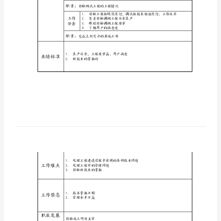
项
工作目的
目
职责：
传输调测工程的实施
主
加工程设计会审
办
工作
一道工序
岗
任务
位
名
职责：
掌握传输调测新技术
称
职责任务
传
工作
1.跟踪传输新技术
任务
输
施
职责：
传输测试工程