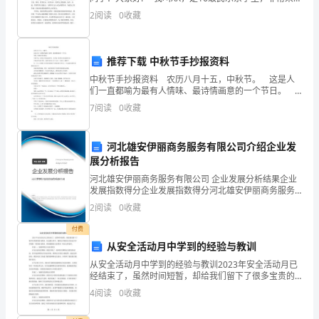
能够在这里代表新生发言。我希望我的发言能够代表我
2
阅读
0
收藏
目
们所有新生的想法，能够道出我们每一个人心里
的
推荐下载 中秋节手抄报资料
为
中秋节手抄报资料 农历八月十五，中秋节。 这是人
们一直都喻为最有人情味、最诗情画意的一个节日。
了
有说，每逢佳节倍思亲。 中秋节这一份思念当然会更
7
阅读
0
收藏
深切，尤其是一轮明月高高挂的时刻。 中
进
行
河北雄安伊丽商务服务有限公司介绍企业发
展分析报告
设
河北雄安伊丽商务服务有限公司 企业发展分析结果企业
发展指数得分企业发展指数得分河北雄安伊丽商务服务
备
有限公司综合得分说明：企业发展指数根据企业规模、
2
阅读
0
收藏
企业创新、企业风险、企业活力四个维度对企业发展情
安
况进
付费
装
从安全活动月中学到的经验与教训
从安全活动月中学到的经验与教训2023年安全活动月已
测
经结束了，虽然时间短暂，却给我们留下了很多宝贵的
经验与教训。在这篇文章中，我将分享我从安全活动月
试
4
阅读
0
收藏
中学到的一些经验与教训，希望能够给大家带来一些启
示和