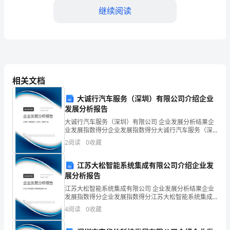
位
继续阅读
序
列
技
工作难点
2.处理工程中的管理问题
术
相关文档
3.传输新技术的掌握
业
大诚行汽车服务（深圳）有限公司介绍企业
发展分析报告
务
大诚行汽车服务（深圳）有限公司 企业发展分析结果企
1.技术掌握不精
工作禁忌
业发展指数得分企业发展指数得分大诚行汽车服务（深
岗
2.管理水平不高
圳）有限公司综合得分说明：企业发展指数根据企业规
2
阅读
0
收藏
模、企业创新、企业风险、企业活力四个维度对企业发
位
展情
江苏大松智能系统集成有限公司介绍企业发
层
职业发展
传输施工项目主管
展分析报告
级
江苏大松智能系统集成有限公司 企业发展分析结果企业
发展指数得分企业发展指数得分江苏大松智能系统集成
十
有限公司综合得分说明：企业发展指数根据企业规模、
4
阅读
0
收藏
企业创新、企业风险、企业活力四个维度对企业发展情
教育水平
大专及以上
直
况进