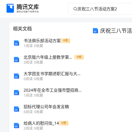
庆
祝
相关文档
庆祝三八节活
三
书法俱乐部活动方案
付费
八
1
阅读
0
收藏
北京版六年级上册数学第一单元 分数乘法 测试卷及答案（真题汇编）
节
付费
3
阅读
0
收藏
活
大学团支书学期述职汇报与大学团支书自我鉴定汇编
0
阅读
0
收藏
动
2024年在全市工业强市暨招商引资工作会上的讲话范文
1
阅读
0
收藏
方
招标代理公司年会发言稿
案
6
阅读
0
收藏
给病人的慰问信_14
付费
2
2
阅读
0
收藏