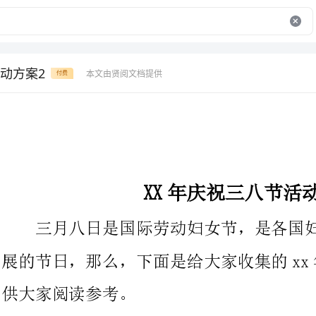
动方案2
本文由贤阅文档提供
付费
XX年庆祝三八节活动方案
三月八日是国际劳动妇女节，是各国妇女争取和平、平等、开
展的节日，那么，下面是给大家收集的xx年
供大家阅读参考。
1、室外LED:感恩女人节，xx欢送您!
2、大厅、十九楼放宣传展架
餐饮部：(3月7-9日)