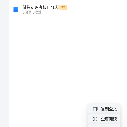
XX
销售助理考核评分表
付费
5
阅读
0
收藏
年
庆
祝
三
八
十五号);
节
活
天);
动
方
案
复制全文
全屏阅读
三