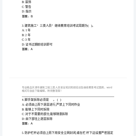
提
三
类
人
员
A:不宜小于3跨和小于50mm
B:不宜小于3跨和小于30mm
安
C:不宜小于2跨和小于30mm
全
D:不宜小于2跨和小于50mm
答案：D
知
识
A:禁止
岗
B:装饰
C:警告