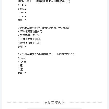
前
D:指示
培
答案：B
训
及
A:1年
B:2年
继
C:3年
续
D:证书过期前培训即可
答案：A
教
育
考
试
更多完整内容