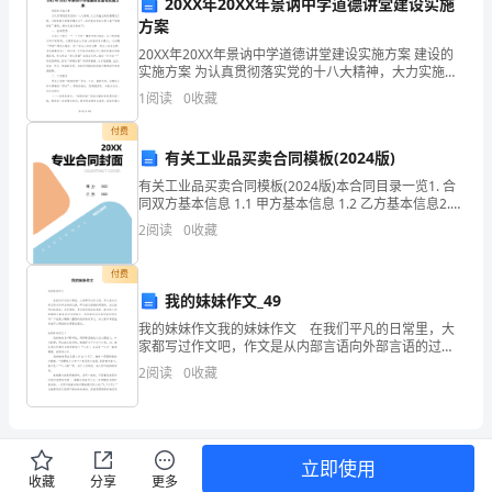
20XX年20XX年景讷中学道德讲堂建设实施
完
方案
D:16cm
整
20XX年20XX年景讷中学道德讲堂建设实施方案 建设的
答案：B
实施方案 为认真贯彻落实党的十八大精神，大力实施公
民道德建设工程，不断提高文明城市建设水平，经研究
版
1
阅读
0
收藏
决定在全校开展“道德讲堂”建设。
天
付费
有关工业品买卖合同模板(2024版)
A:可以被其他物品占用
津
有关工业品买卖合同模板(2024版)本合同目录一览1. 合
B:宽度不得小于2米
同双方基本信息 1.1 甲方基本信息 1.2 乙方基本信息2.
市
C:长度不得大于50米
合同标的物 2.1 标的物名称 2.2 标的物规格型号 2
2
阅读
0
收藏
建
D:坡度不得大于15%
付费
筑
答案：B
我的妹妹作文_49
工
我的妹妹作文我的妹妹作文 在我们平凡的日常里，大
家都写过作文吧，作文是从内部言语向外部言语的过
程
渡，即从经过压缩的简要的、自己能明白的语言，向开
2
阅读
0
收藏
展的、具有规范语法结构的、能为他人所理解的外部语
A:None
三
言形
B:必须
类
C:应
立即使用
人
D:宜
收藏
分享
更多