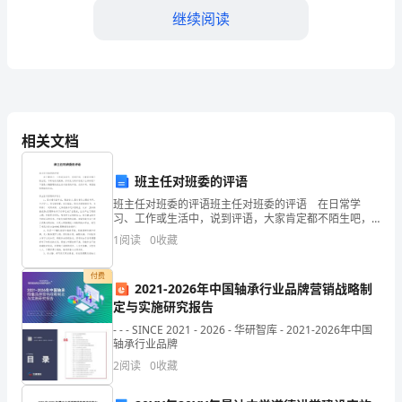
完
继续阅读
整
格式可自由下载编辑，附完整答案！
版
4.脚手架拆除必须是。()
附
相关文档
B:能够上下同时拆除
答
班主任对班委的评语
C:对于不需要的部分,能够随意拆除
班主任对班委的评语班主任对班委的评语 在日常学
案
D:由下部往上逐层拆除
习、工作或生活中，说到评语，大家肯定都不陌生吧，
不断地改进提高。你所见过的评语是什么样的呢？下面
1
阅读
0
收藏
答案：A
是小编整理的班主任对班委的评语，仅供参考，希望能
【能
够帮助
付费
2021-2026年中国轴承行业品牌营销战略制
力
定与实施研究报告
- - - SINCE 2021 - 2026 - 华研智库 - 2021-2026年中国
提
轴承行业品牌
A:14cm
2
阅读
0
收藏
B:18cm
升】
C:20cm