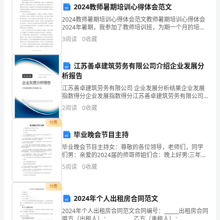
2024教师暑期培训心得体会范文
（男
2024教师暑期培训心得体会范文教师暑期培训心得体会
2024年暑期，我参加了教师培训班，为期一个月的培训
方
经历给我留下了深刻的印象。在这一个月的时间里，我
产争议不再互相追索。
3
阅读
0
收藏
不仅收获了丰富的知识和经验，还感受到了培训班的组
姓
三、子女抚养与教育
名）
江苏善卓建筑劳务有限公司介绍企业发展分
析报告
身
江苏善卓建筑劳务有限公司 企业发展分析结果企业发展
指数得分企业发展指数得分江苏善卓建筑劳务有限公司
份
综合得分说明：企业发展指数根据企业规模、企业创
2
阅读
0
收藏
新、企业风险、企业活力四个维度对企业发展情况进行
任。
证
评价。
付费
号
毕业晚会节目主持
毕业晚会节目主持女：尊敬的各位领导，老师们，同学
码：
们男：亲爱的2024届的师哥师姐们合：晚上好男:三年前
的邂逅仅仅是一次命定之外偶然，那么今天的离别则是
住
5
阅读
0
收藏
三年丰富、幸福、温存时光经过后的必
所：
付费
2024年个人出租房合同范文
联
2024年个人出租房合同范文合同编号：______出租房合同
甲方（出租人）：__________乙方（承租人）：__________