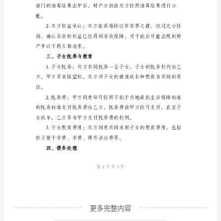
一、离婚原因
净
身
姻生活的基础和感情基础。
出
户
离
的纠纷和不良影响。
婚
协
议
二、财产分割
书
男
方
净
更多完整内容
身