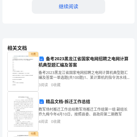
出
继续阅读
户
离
婚
按照下述方式进行分割：
相关文档
协
付费
备考2023黑龙江省国家电网招聘之电网计算
议
机典型题汇编及答案
有权和要求。
书
备考2023黑龙江省国家电网招聘之电网计算机典型题汇
编及答案一单选题(共100题)1、某计算机的指令流水线
协
由四个功能段组成，指令流经各功能段的实际(忽略功能
3
阅读
0
收藏
段之间的缓存时间)分别是90ns，80ns，
人车辆的所有权和要求。
议
精品文档-拆迁工作总结
双
教军场村搬迁工作总结教军场搬迁工作组第一组 副组长
方：
乔九梅今年4月10日，按照县委、县政府第二期教军
4
阅读
0
收藏
甲
配。
方：
付费