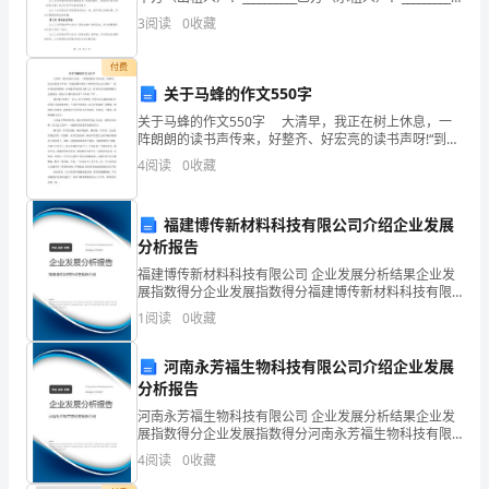
系
鉴于甲方为合法持有房屋所有权的房屋所有人，有出租
四、债务处理
3
阅读
0
收藏
该房屋之意愿，乙方愿
电
付费
话：
关于马蜂的作文550字
乙
关于马蜂的作文550字 大清早，我正在树上休息，一
阵朗朗的读书声传来，好整齐、好宏亮的读书声呀!“到底
方：
是哪个教室？哪些同学这么认真呢？”我好奇地探着脑
4
阅读
0
收藏
袋，向明德学校的崇文楼飞去，原来是崇文楼
（女
福建博传新材料科技有限公司介绍企业发展
方
分析报告
姓
福建博传新材料科技有限公司 企业发展分析结果企业发
展指数得分企业发展指数得分福建博传新材料科技有限
名）
公司综合得分说明：企业发展指数根据企业规模、企业
1
阅读
0
收藏
创新、企业风险、企业活力四个维度对企业发展情况进
身
行评
河南永芳福生物科技有限公司介绍企业发展
份
分析报告
证
河南永芳福生物科技有限公司 企业发展分析结果企业发
展指数得分企业发展指数得分河南永芳福生物科技有限
公司综合得分说明：企业发展指数根据企业规模、企业
号
4
阅读
0
收藏
创新、企业风险、企业活力四个维度对企业发展情况进
行评