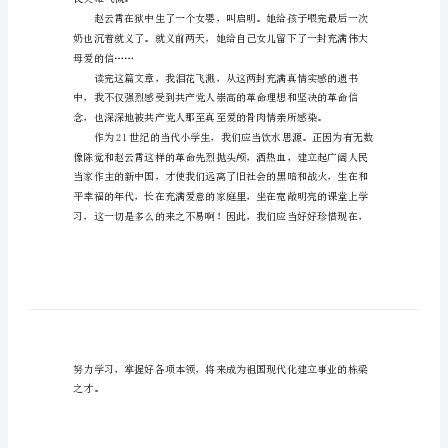
有
感
范
文
读
们却大义凛然，宁死不屈，令
《革
命
伉
俪
畏英雄气概。
的
亲