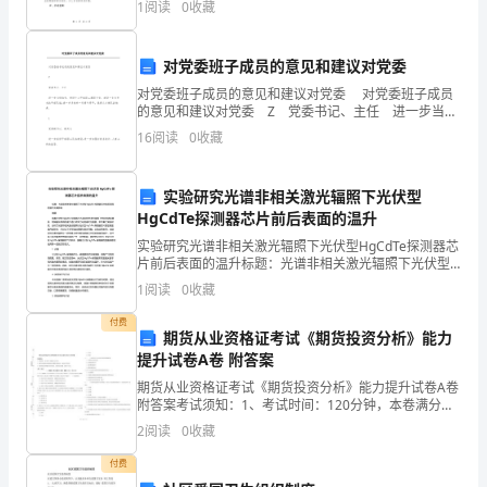
1
阅读
0
收藏
等相关法律法规的规定，甲乙双方在平等、自愿
经
典
对党委班子成员的意见和建议对党委
对党委班子成员的意见和建议对党委 对党委班子成员
传
的意见和建议对党委 Z 党委书记、主任 进一步当好
班长, 带领中心干部职工履职守责, 建设一支有担当的干
16
阅读
0
收藏
奇
部队伍;进一步多培养一些青年
100
实验研究光谱非相关激光辐照下光伏型
例》
HgCdTe探测器芯片前后表面的温升
实验研究光谱非相关激光辐照下光伏型HgCdTe探测器芯
一
片前后表面的温升标题：光谱非相关激光辐照下光伏型
HgCdTe探测器芯片前后表面的温升及其影响摘要：随着
书，
1
阅读
0
收藏
光伏型HgCdTe探测器在光谱非相关激光辐照
付费
心
期货从业资格证考试《期货投资分析》能力
提升试卷A卷 附答案
情
期货从业资格证考试《期货投资分析》能力提升试卷A卷
久
附答案考试须知：1、考试时间：120分钟，本卷满分为
100分。 2、请首先按要求在试卷的指定位置填写您的姓
2
阅读
0
收藏
名、准考证号等信息。 3、请仔细阅读各种题
久
付费