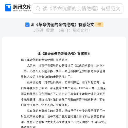
读
读《革命伉俪的亲情绝唱》有感范文
《革
读《革命伉俪的亲情绝唱》有感范文
付费
命
3
阅读
收藏
（
来自
：
贤阅文档
）
伉
俪
的
亲
情
绝
读《革命伉俪的亲情绝唱》有感范文
唱》