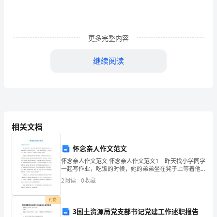
亲
情
更多完整内容
绝
唱》
继续阅读
有
感
之才。
范
文
相关文档
怀念亲人作文范文
几
怀念亲人作文范文 怀念亲人作文范文1 昨天找小学同学
一起写作业，吃饭的时候，她的弟弟坐在凳子上等着他
天
妈妈喂。同学弟弟张口吃下了一口饭，他妈妈笑着说：
2
阅读
0
收藏
“小明咽下去了，真棒。”听到这儿，我想起了小时候的
来，
付费
当
3国土资源局党支部书记党建工作述职报告