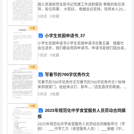
国土资源局党支部书记党建工作述职报告 尊敬的各位领
我
导，各位同事： 大家好。 根据会议安排，现将本人20**
年党建工作履职情况报告如下： 一、抓基层党建工作的
怀
3
阅读
0
收藏
成绩和特
着
付费
小学生贫困申请书_37
崇
小学生贫困申请书小学生贫困申请书合集五篇 随着社
敬
会在进步，我们都会用到申请书，申请书是我们提出请
求时使用的一种文书。你还在为写申请书而苦恼吗？下
1
阅读
0
收藏
的
面是小编为大家收集的小学生贫困申请书8篇，希望对大
心
付费
写春节的700字优秀作文
情
写春节的700字优秀作文写春节的700字优秀作文1“财神
来到我家门，娃娃来点灯，新年……”这些喜庆的歌曲，在
捧
我们还没有放寒假的时候就已经在我的耳边回响，让人
5
阅读
0
收藏
感到一种喜庆的气氛。刚放寒假，妈妈就开始大扫
读
付费
了
2025年规范化中学食堂服务人员劳动合同模
板
《红
2025年规范化中学食堂服务人员劳动合同模板甲方（学
校）：____中学乙方（食堂服务人员）：____根据《中华
色
人民共和国劳动法》、《中华人民共和国劳动合同法》