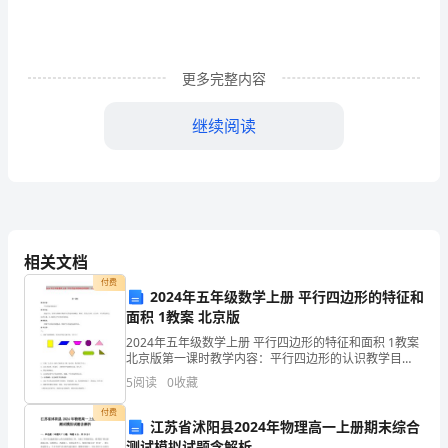
从
理
更多完整内容
论
中
继续阅读
产
生
的，
直
相关文档
付费
观
2024年五年级数学上册 平行四边形的特征和
面积 1教案 北京版
认
2024年五年级数学上册 平行四边形的特征和面积 1教案
北京版第一课时教学内容：平行四边形的认识教学目
识
标：通过学习，使学生理解并掌握平行四边形的概念、
5
阅读
0
收藏
特性，以及正方形、长方形、平行四边形之间的关系
分
付费
江苏省沭阳县2024年物理高一上册期末综合
米,
测试模拟试题含解析