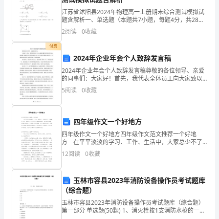
建
江苏省沭阳县2024年物理高一上册期末综合测试模拟试
题含解析一、单选题（本题共7小题，每题4分，共28
立
分）1、用卡车运输质量为m的匀质圆筒状工件，为使工
2
阅读
0
收藏
件保持固定，将其置于两光滑斜面之间，如图所示．两
1
付费
2024年企业年会个人致辞发言稿
分
2024年企业年会个人致辞发言稿尊敬的各位领导、亲爱
米
的同事们：大家好！首先，我代表全体员工向大家致以
最热烈的问候和衷心的祝福！感谢各位领导和全体员工
5
阅读
0
收藏
对今年企业的辛勤努力和付出，使得我们的企业在2024
的
长
四年级作文一个好地方
度
四年级作文一个好地方四年级作文范文推荐一个好地
方 在平平淡淡的学习、工作、生活中，大家总少不了
观
接触作文吧，借助作文人们可以反映客观事物、表达思
12
阅读
0
收藏
想感情、传递知识信息。如何写一篇有思想、有文采的
念，
作文呢
玉林市容县2023年消防设备操作员考试题库
通
（综合题）
过
玉林市容县2023年消防设备操作员考试题库（综合题）
第一部分 单选题(50题) 1、消火栓按1支消防水枪的一股
练
充实水柱布置的建筑物，消火栓的布置间距不应大于（