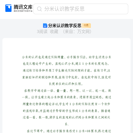
分
分米认识教学反思
米
分米认识教学反思
付费
认
3
阅读
收藏
（
来自
：
万文网
）
识
教
学
反
思
分
米