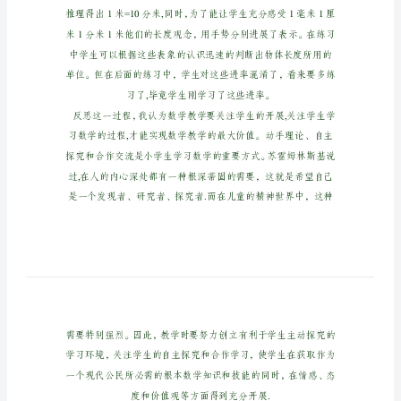
的
认
识
也
是
通
过
实
际
测
系.
量、
动
手