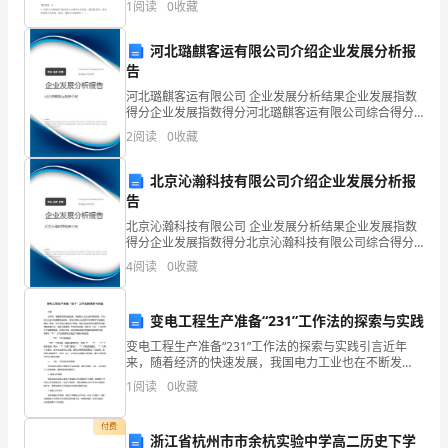
1
阅读
0
收藏
）m。A.30B.50C.80
习
河北璐麒客运有限公司介绍企业发展分析报
培
告
养
河北璐麒客运有限公司 企业发展分析结果企业发展指数
得分企业发展指数得分河北璐麒客运有限公司综合得分
说明：企业发展指数根据企业规模、企业创新、企业风
和
2
阅读
0
收藏
险、企业活力四个维度对企业发展情况进行评价。该企
业的
开
北京沁瀚科技有限公司介绍企业发展分析报
告
展
北京沁瀚科技有限公司 企业发展分析结果企业发展指数
了
得分企业发展指数得分北京沁瀚科技有限公司综合得分
说明：企业发展指数根据企业规模、企业创新、企业风
4
阅读
0
收藏
学
险、企业活力四个维度对企业发展情况进行评价。该企
业的
生
变电工程生产准备“231”工作法的探索与实践
解
变电工程生产准备“231”工作法的探索与实践引言近年
来，随着经济的快速发展，我国电力工业也在不断发
决
展。作为电力工业中的重要组成部分，变电工程在工业
1
阅读
0
收藏
发展中扮演着不可或缺的角色。然而，对于变电工程的
生产准
实
付费
浙江省杭州市市余杭实验中学高二历史下学