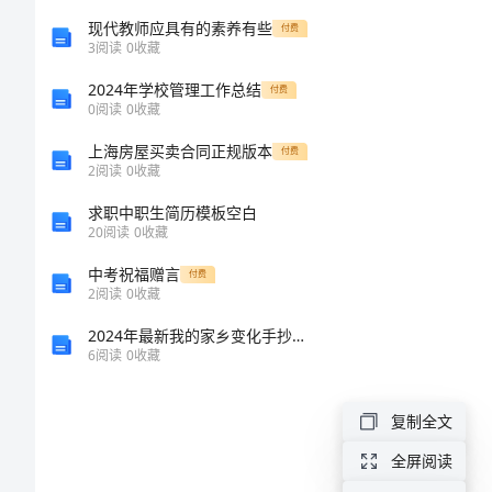
文
现代教师应具有的素养有些
付费
3
阅读
0
收藏
800
2024年学校管理工作总结
付费
0
阅读
0
收藏
字
上海房屋买卖合同正规版本
付费
2
阅读
0
收藏
关
于
求职中职生简历模板空白
20
阅读
0
收藏
建
中考祝福赠言
付费
立
2
阅读
0
收藏
幸
2024年最新我的家乡变化手抄报我的家乡变化(实用篇)
6
阅读
0
收藏
福
中
复制全文
国
全屏阅读
的