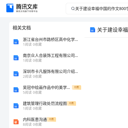
关
于
相关文档
关于建设幸福
建
浙江省台州市路桥区高中化学专题三从矿物到基础材料第二单元铁、铜的获取及应用2.2铁、铜及其化合物的应用学案无答案苏教版必修1通用
设
1
阅读
0
收藏
南京众人合装饰工程有限公司介绍企业发展分析报告
幸
1
阅读
0
收藏
福
深圳市卡凡服饰有限公司介绍企业发展分析报告
2
阅读
0
收藏
中
吴冠中绘画作品中的美学特征
付费
5
阅读
0
收藏
国
建筑管理行政处罚流程图
付费
的
1
阅读
0
收藏
内科医患沟通
付费
作
8
阅读
0
收藏