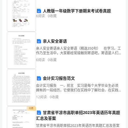
感经历。
力，
人教版一年级数学下册期末考试卷真题
6
阅读
0
收藏
增
进
给予对方爱的支持。
亲
亲人安全寄语
子
亲人安全寄语亲人安全寄语（精选350句） 在学习、工
作乃至生活中，大家都经常接触到寄语吧，寄语是人们
用文字表情达意的言语活动。那么，怎么去写寄语呢？
关
6
阅读
0
收藏
下面是小编帮大家整理的亲人安全寄语，供大家参考借
第三课时：
系
的
会计实习报告范文
会计实习报告 一、前言 实习是每个大学毕业生必须
融
拥有的一段经历，它使我们在实践中了解社会、在实践
中巩固知识;实习又是对每位大学毕业生专业知识的一种
12
阅读
0
收藏
洽。
检验，它让我们学到了很多在课堂上根本就学不到的知
识
2.
付费
甘肃省平凉市高职单招2023年英语历年真题
培
汇总及答案
甘肃省平凉市高职单招2023年英语历年真题汇总及答案