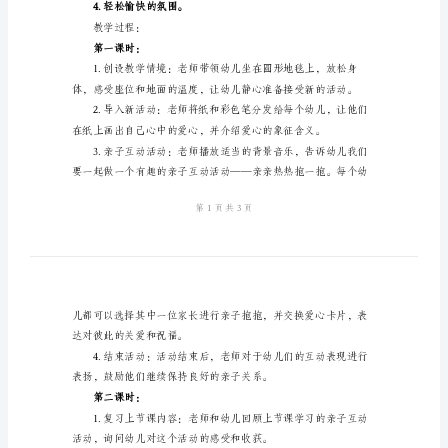
热
爱。
热
抱
教学内容：
一
抱》
小
教学准备：
班
1.纸和彩色笔。
社
2.爱心图案卡片。
会
3.适当的背景音乐。
实
4.轻松愉快的氛围。
践