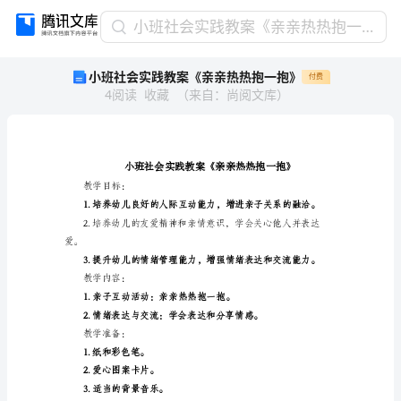
小
小班社会实践教案《亲亲热热抱一抱》
班
小班社会实践教案《亲亲热热抱一抱》
付费
社
4
阅读
收藏
（
来自
：
尚阅文库
）
会
实
践
教
案
《亲
教学目标：
亲