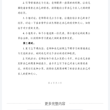
教学过程：
教
第一课时：
案
《亲
亲
热
热
抱
一
抱》
教
学
目
更多完整内容
标：