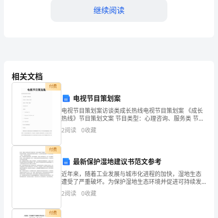
继续阅读
1.
培
养
幼
达对彼此的关爱和祝福。
相关文档
儿
付费
良
电视节目策划案
电视节目策划案访谈类成长热线电视节目策划案 《成长
好
热线》节目策划文案 节目类型：心理咨询、服务类 节目
第二课时：
时长：30分钟（周播） 节目拟播出日期： 方案编
的
2
阅读
0
收藏
人
付费
最新保护湿地建议书范文参考
际
近年来，随着工业发展与城市化进程的加快，湿地生态
互
遭受了严重破坏。为保护湿地生态环境并促进可持续发
展，各地政府和环保组织纷纷提出了一系列保护湿地的
2
阅读
0
收藏
动
建议。本文就此问题进一步探讨，并提出自己的看法。
首先，正
能
付费