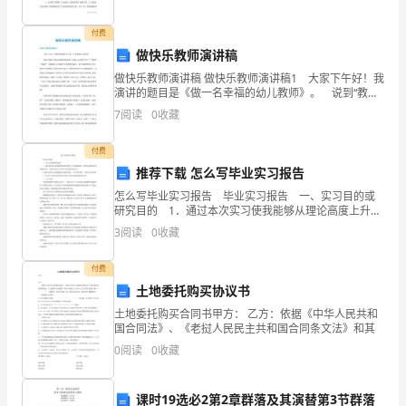
心
付费
意。
奶
做快乐教师演讲稿
做快乐教师演讲稿 做快乐教师演讲稿1 大家下午好！我
奶
演讲的题目是《做一名幸福的幼儿教师》。 说到“教师”
我们会联想到很多词？很多人会想到“园丁”“蜡烛”“奉
7
阅读
0
收藏
在
献”，但随着近几年欺负儿童事件的频发，家
颐
付费
推荐下载 怎么写毕业实习报告
和
怎么写毕业实习报告 毕业实习报告 一、实习目的或
研究目的 1．通过本次实习使我能够从理论高度上升到
园
实践高度，更好的实现理论和实践的结合，为我以后的
3
阅读
0
收藏
工作和学习奠定初步的知识。 2．通过本次
碰
付费
到
土地委托购买协议书
春
土地委托购买合同书甲方： 乙方：依据《中华人民共和
国合同法》、《老挝人民民主共和国合同条文法》和其
游
0
阅读
0
收藏
的
课时19选必2第2章群落及其演替第3节群落