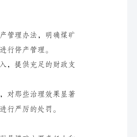
1.完善法律法规，制定严格的煤矿停产管理办法，明确煤矿
2.加大对煤矿停产治理工作的资金投入，提供充足的财政支
3.建立健全煤矿停产治理的奖惩机制，对那些治理效果显著
1.开展煤矿停产治理宣传教育活动，引导煤矿主要责任人和
2.建立起一支专业化、高素质的煤矿停产治理队伍，提供必
3.积极开展煤矿停产治理案例宣传，通过典型事例展示可以