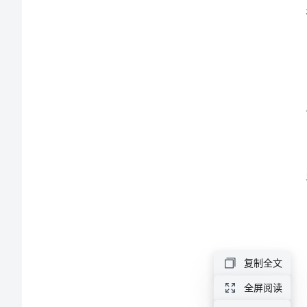
煤
矿
停
产
治
理
行
动
方
案
煤
复制全文
矿
全屏阅读