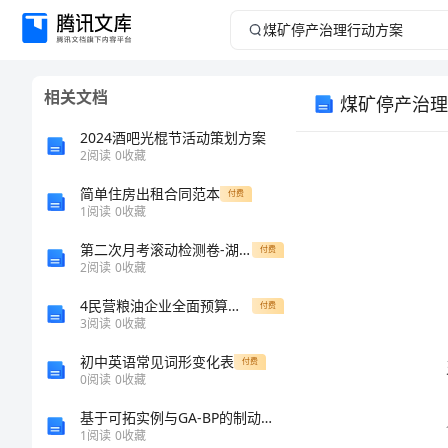
煤
矿
相关文档
煤矿停产治理
停
2024酒吧光棍节活动策划方案
产
2
阅读
0
收藏
简单住房出租合同范本
治
付费
1
阅读
0
收藏
理
第二次月考滚动检测卷-湖南张家界市民族中学八年级物理长度和时间的测量同步测评试卷（详解版）
付费
2
阅读
0
收藏
行
4民营粮油企业全面预算管理现状及对策
付费
3
阅读
0
收藏
动
初中英语常见词形变化表
付费
方
0
阅读
0
收藏
基于可拓实例与GA-BP的制动臂成本估算方法
案
1
阅读
0
收藏