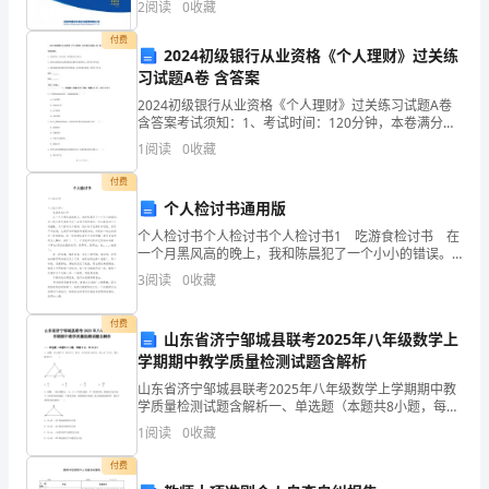
2
阅读
0
收藏
2020-2025 年中国含乳饮料行业调研
前
付费
2024初级银行从业资格《个人理财》过关练
1000
的
习试题A卷 含答案
151-2
总
2024初级银行从业资格《个人理财》过关练习试题A卷
含答案考试须知：1、考试时间：120分钟，本卷满分为
体
100分。 2、请首先按要求在试卷的指定位置填写您的姓
的重
1
阅读
0
收藏
名、准考证号等信息。 3、请仔细阅读各种
能
付费
个人检讨书通用版
源
个人检讨书个人检讨书个人检讨书1 吃游食检讨书 在
结
一个月黑风高的晚上，我和陈晨犯了一个小小的错误。
由于我们在吃游食违反了金清中学的规定，所以我感到
3
阅读
0
收藏
构
万分的抱歉，为了弥补这个错误，我加快了吃游
中
付费
山东省济宁邹城县联考2025年八年级数学上
学期期中教学质量检测试题含解析
处
山东省济宁邹城县联考2025年八年级数学上学期期中教
于
学质量检测试题含解析一、单选题（本题共8小题，每题
5分，共40分）1、如图，在△ABC中，AB=AC=5，
1
阅读
0
收藏
基
BC=6，点M为BC边中点，MN⊥AC于点
付费
础