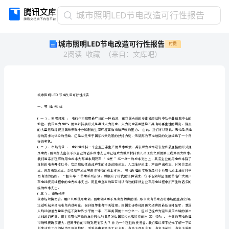
城
城市照明LED节电改造可行性报告
市
城市照明LED节电改造可行性报告
付费
照
2
阅读
收藏
（
来自
：
文库吧
）
明
LED
节
电
改
LED
城市照明节电改造可行性报告
造
一、节能概述
可
()
90%