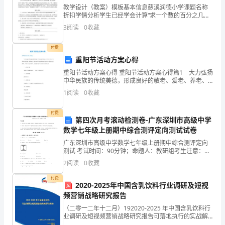
用
教学设计（教案）模板基本信息慈溪润德小学课题名称
5
折扣学情分析学生已经学会计算“求一个数的百分之几是
最
多少”的实际问题，对于折扣的知识学习提供了帮助。这
3
阅读
0
收藏
样就使打折问题转化为百分数应用题，艮化“求一个数 的
广
””
付费
泛
重阳节活动方案心得
重阳节活动方案心得 重阳节活动方案心得篇1 大力弘扬
的
中华民族的传统美德，形成良好的敬老、爱老、养老、
助老的社会风尚，借重阳节，慰问曾经为学校的教育事
一
1
阅读
0
收藏
业做出贡献的退休教师，开展“九九重阳节，浓浓敬老情
种
付费
第四次月考滚动检测卷-广东深圳市高级中学
能
数学七年级上册期中综合测评定向测试试卷
广东深圳市高级中学数学七年级上册期中综合测评定向
源，
测试 考试时间：90分钟；命题人：教研组考生注意：
1、本卷分第I卷（选择题）和第Ⅱ卷（非选择题）两部
在
2
阅读
0
收藏
分，满分100分，考试时间90分钟2、答卷前，考生务
付费
我
2020-2025年中国含乳饮料行业调研及短视
频营销战略研究报告
国
（二零一二年十二月）192020-2025 年中国含乳饮料行
当
业调研及短视频营销战略研究报告可落地执行的实战解
488
亿元人民币。
决方案让每个人都能成为战略专家管理专家行业专家……