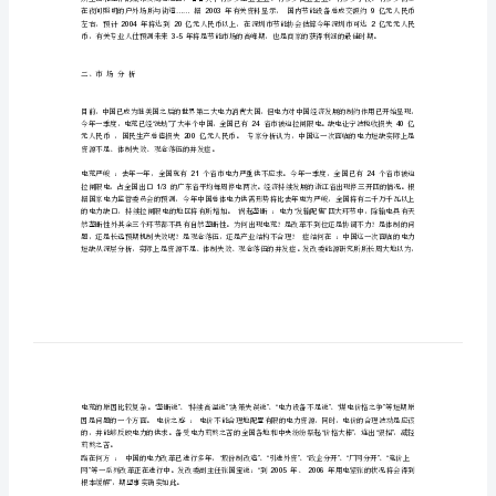
行
好的契机。
性
()
报
“”
告
“”
城
接的成本支出。
市
()
三、市场规模
照
明
LED
?
节
电
3-5