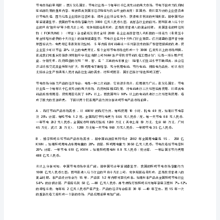
改
造
二、市场分析
可
行
性
200
报
资源不足、体制失效、观念落伍的并发症。
告
1/3
一、
节
能
概
述
(