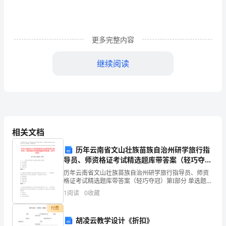
一
)
、
更多完整内容
宏
继续阅读
观
环
境
煎熬之苦。
：
相关文档
”
根本缓解，期望事实确实如此。
电
历年云南省文山壮族苗族自治州研学旅行指
导员、师资格证考试精选题库带答案（轻巧夺
能
冠）
历年云南省文山壮族苗族自治州研学旅行指导员、师资
作
格证考试精选题库带答案（轻巧夺冠）第I部分 单选题
（50题）1. ( )不属于研学旅行活动课程主题设计原则。
1
阅读
0
收藏
3000
为
A: 源于理想B: 立足特色C: 指向现
“”
付费
应
FORTUNE2000
胡凌云教学设计《折扣》