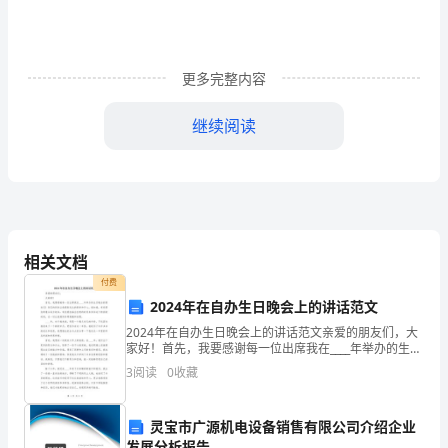
甲、
乙
更多完整内容
双
继续阅读
方
共
同
协
相关文档
商，
付费
现
2024年在自办生日晚会上的讲话范文
2024年在自办生日晚会上的讲话范文亲爱的朋友们，大
就
家好！首先，我要感谢每一位出席我在____年举办的生日
晚会的朋友们！你们的到来让我感到无比的荣幸和开
3
阅读
0
收藏
本
心。我知道，有些朋友特意从远方赶来，有些朋友抽出
溪
灵宝市广源机电设备销售有限公司介绍企业
如果供应不上造
发展分析报告