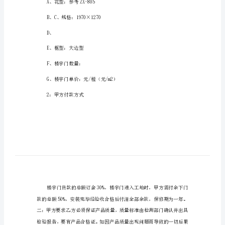
2024年门购销合同1
销
合
甲方：__x有限公司
同
乙方：__x有限公司
2024
年
门
项，双方达成以下协议：
购
销
一：甲方要求：
合
1：甲方购货标准
同
1
A、花型：参考ZX-805
甲
方：
B、C、规格：1970×1270