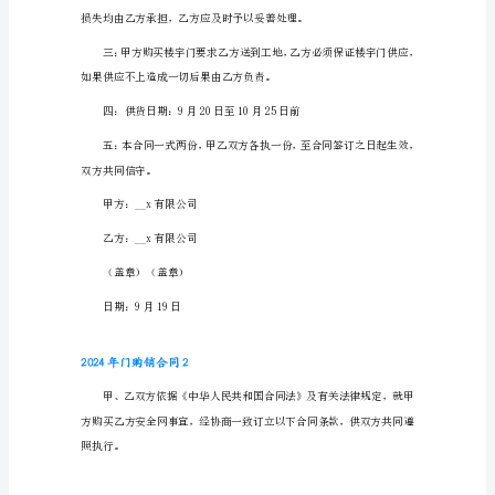
__x
D、
有
限
E、框型：大边型
公
F、楼宇门数量：
司
乙
G、楼宇门单价：元/樘（元/m2）
方：
__x
2：甲方付款方式
有
限
公
司
经