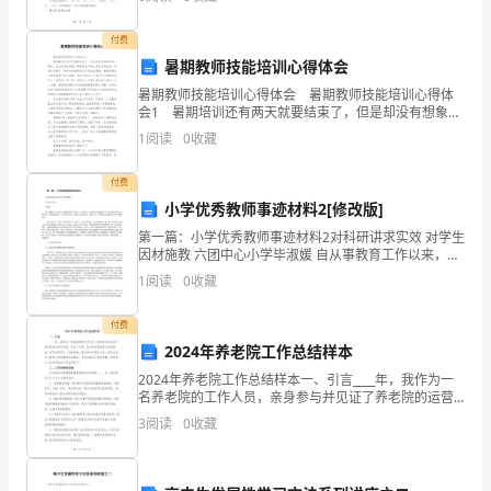
事
甲乙双
2024年门购销合同2
项，
付费
暑期教师技能培训心得体会
双
暑期教师技能培训心得体会 暑期教师技能培训心得体
会1 暑期培训还有两天就要结束了，但是却没有想象的
方
那么高兴，因为结束后就很少再有机会和那么多的老师
1
阅读
0
收藏
坐在一起探讨问题了。刚开始的抱怨变成了现在的感谢
达
照执行。
付费
成
小学优秀教师事迹材料2[修改版]
以
第一篇：小学优秀教师事迹材料2对科研讲求实效 对学生
因材施教 六团中心小学毕淑媛 自从事教育工作以来，我
热爱教师这个职业。在工作中，认真贯彻党的教育方
下
1
阅读
0
收藏
针，切实履行教书育人的职责，坚持依法治教，工作责
任
协
付费
议：
2024年养老院工作总结样本
2024年养老院工作总结样本一、引言____年，我作为一
一：
名养老院的工作人员，亲身参与并见证了养老院的运营
和发展。在这一年里，我们养老院面临了诸多挑战，同
3
阅读
0
收藏
甲
时也取得了一定的成绩。通过努力和团队合作，我们为
方