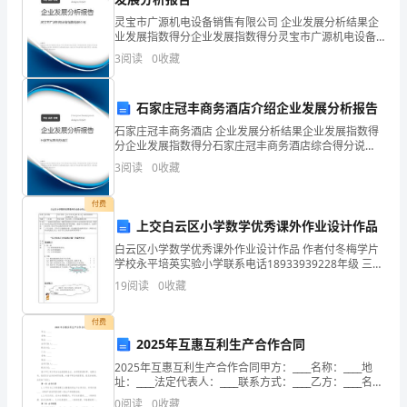
市
灵宝市广源机电设备销售有限公司 企业发展分析结果企
石
业发展指数得分企业发展指数得分灵宝市广源机电设备
销售有限公司综合得分说明：企业发展指数根据企业规
3
阅读
0
收藏
桥
模、企业创新、企业风险、企业活力四个维度对企业发
展情
子
石家庄冠丰商务酒店介绍企业发展分析报告
双方共同信守。
红
石家庄冠丰商务酒店 企业发展分析结果企业发展指数得
分企业发展指数得分石家庄冠丰商务酒店综合得分说
旗
明：企业发展指数根据企业规模、企业创新、企业风
3
阅读
0
收藏
险、企业活力四个维度对企业发展情况进行评价。该企
甲方：__x有限公司
社
业的综合
付费
区
上交白云区小学数学优秀课外作业设计作品
乙方：__x有限公司
白云区小学数学优秀课外作业设计作品 作者付冬梅学片
购
学校永平培英实验小学联系电话18933939228年级 三年
（盖章）（盖章）
级作业主题长方形、正方形面积的计算作业设计意 图 加
销
19
阅读
0
收藏
强知识的巩固，理解和掌
楼
付费
日期：9月19日
2025年互惠互利生产合作合同
宇
2025年互惠互利生产合作合同甲方：____名称：____地
门
址：____法定代表人：____联系方式：____乙方：____名
称：____地址：____法定代表人：____联系方式：____鉴于
0
阅读
0
收藏