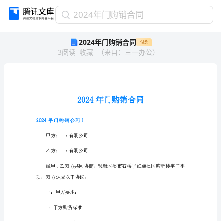
2024
2024年门购销合同
年
2024年门购销合同
付费
门
3
阅读
收藏
（
来自
：
三一办公
）
购
销
合
同
2024
年
门
购