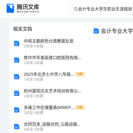
会
计
相关文档
会计专业大学
专
中班主题颜色分类教案反思
业
2
阅读
0
收藏
焦作市军美丽景口腔医院有限公司介绍企业发展分析报告
大
2
阅读
0
收藏
学
2025年北京七中学八年级物理第一学期期中调研模拟试题（含答案）
付费
1
阅读
0
收藏
生
杭州富阳达夫艺术培训有限公司介绍企业发展分析报告
2
阅读
0
收藏
职
多维工作伦理量表(MWEP)修订及代际差异研究的任务书
付费
业
2
阅读
0
收藏
,
合同范本_运输合同_公路运输合同书
生
4
阅读
0
收藏