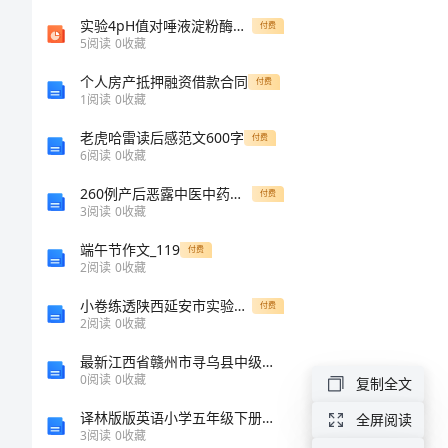
涯
实验4pH值对唾液淀粉酶活性的
付费
5
阅读
0
收藏
规
个人房产抵押融资借款合同
付费
1
阅读
0
收藏
划
老虎哈雷读后感范文600字
付费
6
阅读
0
收藏
书
260例产后恶露中医中药治疗临床研究
付费
会
3
阅读
0
收藏
计
端午节作文_119
付费
2
阅读
0
收藏
专
小卷练透陕西延安市实验中学物理北师大版八年级（下册）第七章运动和力专题攻克试卷（详解版）
付费
业
2
阅读
0
收藏
大
最新江西省赣州市寻乌县中级统计师《统计基础知识理论及相关知识》高分冲刺试题完整版
0
阅读
0
收藏
学
复制全文
)
生
译林版版英语小学五年级下册期末质量提高试卷
全屏阅读
3
阅读
0
收藏