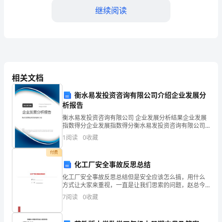
继续阅读
租
方）：
________（以
第四条违约责任
下
相关文档
简
金。
衡水易发投资咨询有限公司介绍企业发展分
称
析报告
乙
衡水易发投资咨询有限公司 企业发展分析结果企业发展
的赔偿责任。
指数得分企业发展指数得分衡水易发投资咨询有限公司
方）
综合得分说明：企业发展指数根据企业规模、企业创
第五条合同解除
1
阅读
0
收藏
新、企业风险、企业活力四个维度对企业发展情况进行
鉴
评价。
付费
化工厂安全事故反思总结
于
同，并要求乙方承担相应违约责任。
化工厂安全事故反思总结但是安全应该怎么搞，用什么
甲
方式让大家来重视，一直是让我们思索的问题，赵总今
年安全工作会议的讲话，对我们提出了许多要求，也让
7
阅读
0
收藏
我们认识到了安全的重要性，生产要把安全放在第一
方
位，这是毋
除合同，但不需承担违约责任。