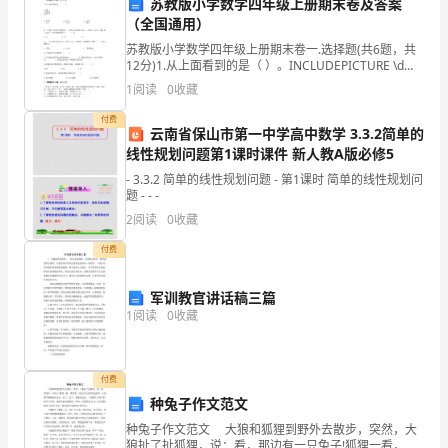
是
苏教版小学数学四年级上册期末卷及答案
第六条其他约定
（全国通用）
合
苏教版小学数学四年级上册期末卷一.选择题(共6题，共
法
12分)1.从上面看到的是（ ）。INCLUDEPICTURE \d
"C:\\Users\\11\\AppData\\Local\\Temp\
______仲裁。
1
阅读
0
收藏
拥
付费
云南省保山市第一中学高中数学 3.3.2简单的
有
线性规划问题第1课时课件 新人教A版必修5
小
- 3.3.2 简单的线性规划问题 - 第1课时 简单的线性规划问
日期：____年___月___日
题 - - -
铲
2
阅读
0
收藏
车
付费
的
军训教官讲话稿三篇
单
1
阅读
0
收藏
位，
拟
付费
种兔子作文范文
将
种兔子作文范文 大狼和狐狸到野外去散步，突然，大
狼扯了扯狐狸，说：看，那边有一只兔子!狐狸一看，果