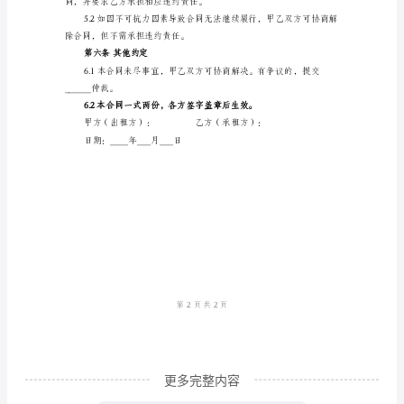
金。
方
（出
租
权解除合同并索要违约金。
方）：
第三条使用及保养义务
________（以
下
简
称
理，否则由乙方承担相关责任。
甲
方）
乙
方
更多完整内容
（承