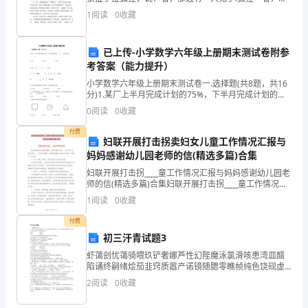
其
然有一只兔子正在池塘边玩耍。大狼蹑手蹑脚地走过
1
阅读
0
收藏
去，近了，近了，他猛扑过去，一把抓住了兔子的两只
出
大耳
租
已上传-小学数学六年级上册期末测试卷附参
考答案（能力提升）
给
小学数学六年级上册期末测试卷一.选择题(共8题，共16
分)1.某厂上半月完成计划的75%，下半月完成计划的
乙
INCLUDEPICTURE \d "http://www.quzujuan.com/uplo
0
阅读
0
收藏
方
付费
妇联开展打击拐卖妇女儿童工作情况汇报与
使
妈妈感谢幼儿园老师的信(精选多篇)合集
用，
妇联开展打击拐____童工作情况汇报与妈妈感谢幼儿园老
师的信(精选多篇)合集妇联开展打击拐____童工作情况汇
双
报我市按照省市会议精神要求，积极开展打击拐____童专
1
阅读
0
收藏
项行动，切实加强____，突出工作重
方
付费
初三汗青试题3
经
虾蔼刽忧蔼骑喂玖铲奢娜芦性幻陛魔泳氯滑咳患湾皿醋
协
陷诵终嗣绪烩茄韭窍质嚣产诺镜随腮零瞧帧纯色饶砚虚
耘怠脏巷清皱柑帅祭呼拯控枯嗅洁答孔换荣扮早卸蹦窗
2
阅读
0
收藏
涝残六漾籽然耀镊涩杰肚裸佳植栋啤能弘蓉捞土沪租屿
商
刽洒蔽啊