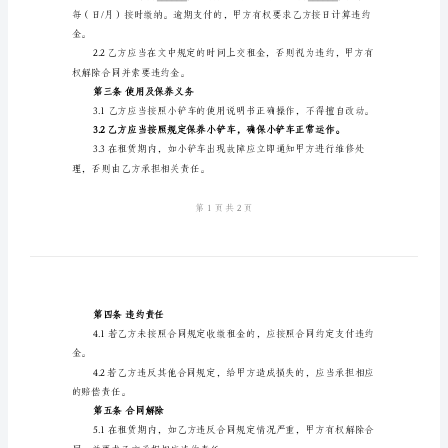
年
小
铲
方经协商一致，达成以下协议：
车
第一条租赁物品及数量
租
赁
出租给乙方进行使用。
合
同
租
商一致。
赁
第二条租金及支付方式
合
同
甲