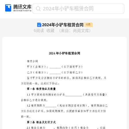
2024
2024年小铲车租赁合同
年
2024年小铲车租赁合同
付费
小
6
阅读
收藏
（
来自
：
尚阅文库
）
铲
车
租
赁
合
同
租赁合同
2024