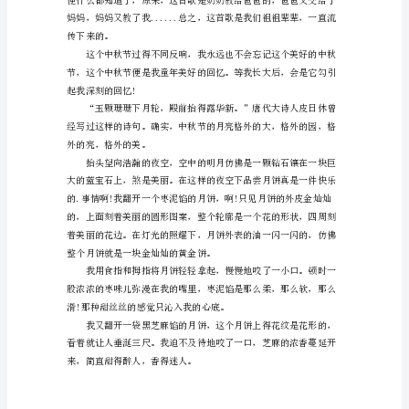
中
秋
同意了。
节
吃
月
饼
趣
事
作
文
精
选