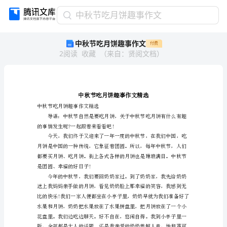
中
中秋节吃月饼趣事作文
秋
中秋节吃月饼趣事作文
付费
节
2
阅读
收藏
（
来自
：
贤阅文档
）
吃
月
饼
趣
事
作
中秋节吃月饼趣事作文精选
文