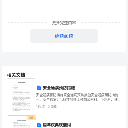
导
语：
中
更多完整内容
秋
继续阅读
节
自
然
是
相关文档
要
安全通病预防措施
吃
安全通病预防措施安全通病预防措施安全通病预防措施
一、安全通病：1.各楼层各工种剩余材料、下角料、建筑
月
垃圾必须堆放、清理干净，堆放的材料必须楼层边一米
传下来的。
1
阅读
0
收藏
处。2. 各楼层电梯井三层隔离没有到位、门
饼，
付费
关
周年庆典欢迎词