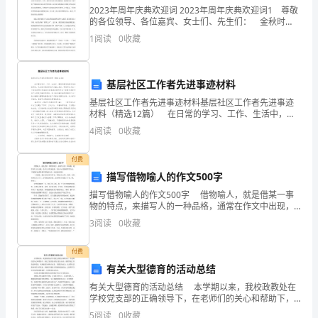
于
2023年周年庆典欢迎词 2023年周年庆典欢迎词1 尊敬
的各位领导、各位嘉宾、女士们、先生们： 金秋时
起我深刻的回忆!
中
节，天高云淡，清风送爽，在这美丽迷人的十一月，我
1
阅读
0
收藏
们相聚在风景秀丽的大别山主峰脚下，隆重举行湖
秋
节
基层社区工作者先进事迹材料
外的亮，格外的美。
基层社区工作者先进事迹材料基层社区工作者先进事迹
吃
材料（精选12篇） 在日常的学习、工作、生活中，要
用到事迹的情况还是蛮多的，从先进对象的形成和内涵
月
4
阅读
0
收藏
上来分，事迹可分为在一个较长时间内形成的先进事迹
饼
付费
描写借物喻人的作文500字
有
描写借物喻人的作文500字 借物喻人，就是借某一事
什
物的特点，来描写人的一种品格，通常在作文中出现，
是作文中用来表现、突出中心思想的常用方法。下面我
3
阅读
0
收藏
么
们来看看描写借物喻人的，欢送阅读借鉴。 一天夜
有
付费
整个月饼就是一块金灿灿的黄金饼。
有关大型德育的活动总结
趣
有关大型德育的活动总结 本学期以来，我校政教处在
学校党支部的正确领导下，在老师们的关心和帮助下，
的
制定了德育活动的方案与内容，按照学校工作的总体要
5
阅读
0
收藏