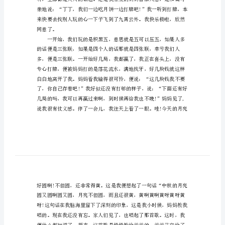
的事情发生呢?一起跟着来看看吧!
中
秋
节
吃
是团圆、幸福的好日子!
月
饼
趣
事
作
文
精
选