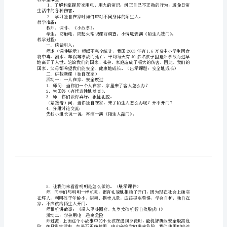
法。
地
教学重点：
成
生活中的各种伤害。
２．
长》
教学难点：
word
教学时间：两课时
教
第一课时
（
教学目标：
案
安
防触电、防起火，保障生命安全。
全
错误行为，避免受伤。
地
教学重难点：
成
生活中的各种伤害。
长