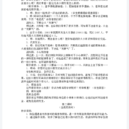
教学准备：
教
教师：课件、《小故事》。
学
教学过程：
一．谈话引入：
目
标
初
二．讲授新课（独自在家）
步
活动一：一人在家、安全度过
形
2、生回答（有代表性地发言）。
成
3．师：你们做得真好，很懂礼貌。
居
4．分组讨论交流：
家
安
全