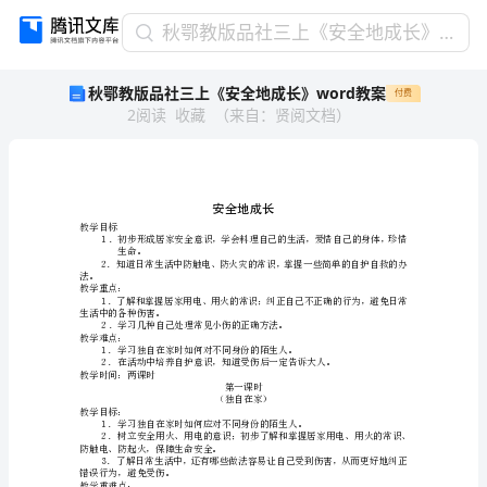
秋
秋鄂教版品社三上《安全地成长》word教案
鄂
秋鄂教版品社三上《安全地成长》word教案
付费
教
2
阅读
收藏
（
来自
：
贤阅文档
）
版
品
社
三
上
安
《安
教学目标
１．
全
生命。