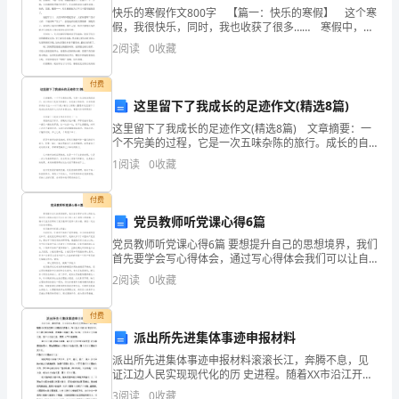
自
快乐的寒假作文800字 【篇一：快乐的寒假】 这个寒
假，我很快乐，同时，我也收获了很多…… 寒假中，春
己
会“发脾气”的。
节是快乐的。为了了解古老北京过春节的习俗，我特意
2
阅读
0
收藏
查了相关的资料。腊月初八，也就是“腊八节
的
均每天因火灾而丧生的超过6人。
付费
身
这里留下了我成长的足迹作文(精选8篇)
3．代表发言。
体，
这里留下了我成长的足迹作文(精选8篇) 文章摘要：一
个不完美的过程，它是一次五味杂陈的旅行。成长的自
珍
己是努力的象征，也是奋斗的结果，未来的精彩将永远
活动四：小心别伤着
1
阅读
0
收藏
生……以下是小编为大家精心整理的这里留下了我成长的
惜
付费
生
党员教师听党课心得6篇
的一些小举动，也可能伤着我们。
党员教师听党课心得6篇 要想提升自己的思想境界，我们
命。
1
首先要学会写心得体会，通过写心得体会我们可以让自
己的人生不再那么的枯燥，小编今天就为您带来了党员
学生畅所欲言、各抒已见。
2
阅读
0
收藏
２．
教师听党课心得6篇，相信一定会对你有所帮助。
知
付费
派出所先进集体事迹申报材料
道
三．课堂总结
派出所先进集体事迹申报材料滚滚长江，奔腾不息，见
证江边人民实现现代化的历 史进程。随着XX市沿江开发
日
四．课外延伸
战略的大步推进，作为主战 场的XX市大桥镇，经济建设
3
阅读
0
收藏