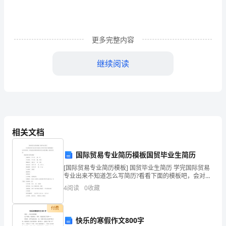
意
识，
学
更多完整内容
会
继续阅读
料
理
自
家，不应该给陌生人开门。
己
活动二：学会用电远离危险
相关文档
的
国际贸易专业简历模板国贸毕业生简历
生
[国际贸易专业简历模板] 国贸毕业生简历 学完国际贸易
活，
专业出来不知道怎么写简历?看看下面的模板吧，会对你
损的电线用手摸。）
有用的，下面是我为你整理的国际贸易专业简历模板，
4
阅读
0
收藏
爱
盼望对你有用! 国际贸易专业
惜
付费
使用，不然“电老虎”会伤着我们的！
快乐的寒假作文800字
活动三：不要让火“发脾气”