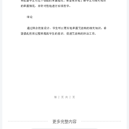
病
是
一
种
生
家庭和社会造成影响。
命
危
Step3：防止艾滋病的传播
险
的
疾
病，
它
会
更多完整内容