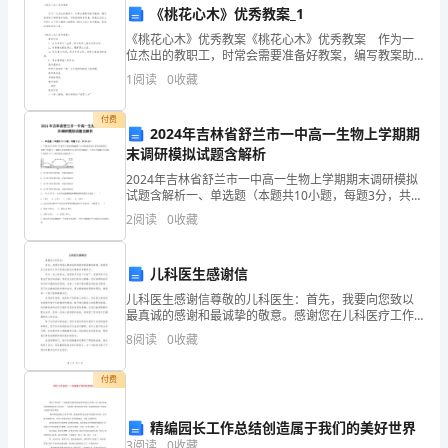
结论
《桃花心木》优秀教案_1
但
《桃花心木》优秀教案《桃花心木》优秀教案 作为一
是，
位杰出的教职工，时常会需要准备好教案，编写教案助
于积累教学经验，不断提高教学质量。教案应该怎么写
1
阅读
0
收藏
在
呢？以下是小编精心整理的《桃花心木》优秀教案，希
望
当
付费
2024年吉林省舒兰市一中高一生物上学期期
末调研模拟试题含解析
前
2024年吉林省舒兰市一中高一生物上学期期末调研模拟
社
试题含解析一、单选题（本题共10小题，每题3分，共
30分）1、下图为在正常和干旱条件下观赏植物蝴蝶兰
2
阅读
0
收藏
会
CO2吸收速率的日变化的曲线图。长期干旱条件下，
中，
儿科医生感谢信
人
儿科医生感谢信尊敬的儿科医生：首先，我要向您致以
最真诚的感谢和最诚挚的敬意。感谢您在儿科医疗工作
们
中所做出的无私奉献和辛勤努力。作为一名儿科医生，
8
阅读
0
收藏
您是孩子们的“天使”，您的职责不仅是治疗他们的疾病，
更是
对
付费
艾
精编园长工作总结创造属于我们的美好世界
滋
3
阅读
0
收藏