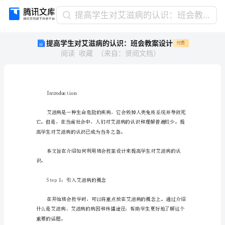
提
提高学生对艾滋病的认识：班会教案设计
高
提高学生对艾滋病的认识：班会教案设计
付费
学
阅读
收藏
（
来自
：
贤阅文档
）
生
对
艾
滋
病
Introduction
的
认