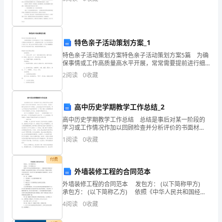
病
的
特色亲子活动策划方案_1
认
特色亲子活动策划方案特色亲子活动策划方案5篇 为确
识
保事情或工作高质量高水平开展，常常需要提前进行细
致的方案准备工作，方案指的是为某一次行动所制定的
2
阅读
0
收藏
计划类文书。那么应当如何制定方案呢？以下是小编整
和
理
理
高中历史学期教学工作总结_2
解
高中历史学期教学工作总结 总结是事后对某一阶段的
学习或工作情况作加以回顾检查并分析评价的书面材
普
料，通过它可以全面地、系统地了解以往的学习和工作
1
阅读
0
收藏
情况，让我们抽出时间写写总结吧。那么如何把总结写
遍
出新花样
付费
较
外墙装修工程的合同范本
少。
外墙装修工程的合同范本 发包方： (以下简称甲方)
承包方： (以下简称乙方) 依照《中华人民共和国经济
合同法》、《建设安装工程承包合同条例》,地方政府的
提
4
阅读
0
收藏
有关规定，经甲乙双方协商，明确双方