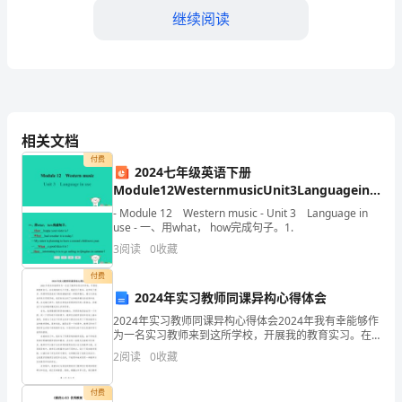
毁
继续阅读
掉
人
类
免
相关文档
针头、不进行不安全的性行为等。
付费
疫
2024七年级英语下册
Module12WesternmusicUnit3Languageinuse
系
课件新版外研版
- Module 12 Western music - Unit 3 Language in
Step4：艾滋病知识问答
统
use - 一、用what， how完成句子。1.
3
阅读
0
收藏
并
付费
导
2024年实习教师同课异构心得体会
致
2024年实习教师同课异构心得体会2024年我有幸能够作
为一名实习教师来到这所学校，开展我的教育实习。在
这短短的几个月里，我经历了很多，也学到了很多。同
死
2
阅读
0
收藏
课异构是我实习期间接触到的一种教学模式，通过与其
亡。
付费