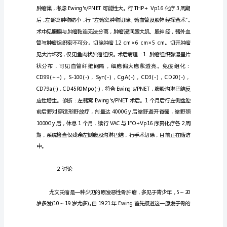
1
例
尤文氏肉瘤临床、诊疗及预后特点。
并
文
1临床资料
献
复
习
【摘
要】
探
讨
骨