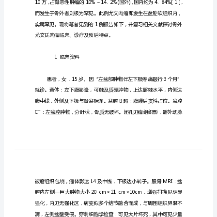
文
献
复
治疗可以提高5年生存率。
习
骨
外
尤
文
氏
肉
瘤