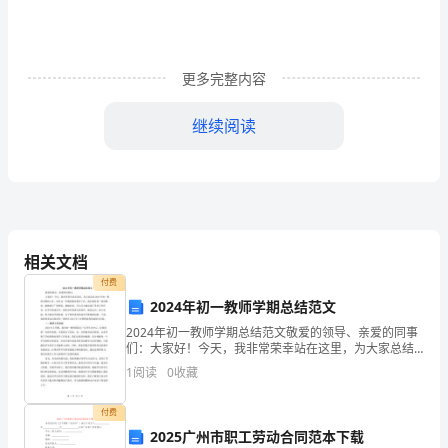
外
尤
文
更多完整内容
氏
继续阅读
肉
瘤
的
临
相关文档
床、
付费
2024年初一教师学期总结范文
诊
2024年初一教师学期总结范文敬爱的领导、亲爱的同事
们：大家好！今天，我非常荣幸站在这里，为大家总结
疗
2024年初一教师学期的工作。回首这一学期的教育教学
1
阅读
0
收藏
工作，我们秉持着“爱岗敬业、砥砺前行”的理念，兢
及
付费
预
2025广州市职工劳动合同范本下载