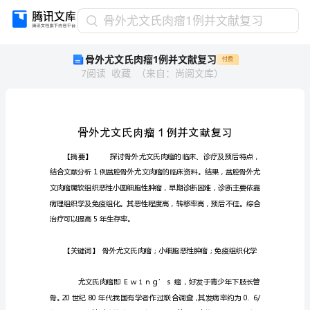
骨
骨外尤文氏肉瘤1例并文献复习
外
骨外尤文氏肉瘤1例并文献复习
付费
尤
7
阅读
收藏
（
来自
：
尚阅文库
）
文
氏
肉
瘤
1
例
并