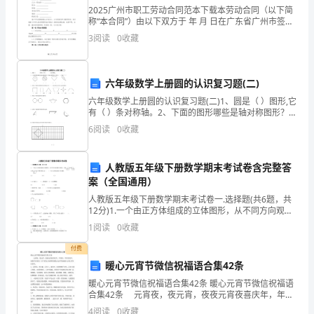
后
2025广州市职工劳动合同范本下载本劳动合同（以下简
称“本合同”）由以下双方于 年 月 日在广东省广州市签
特
订：甲方（
3
阅读
0
收藏
点，
结
六年级数学上册圆的认识复习题(二)
六年级数学上册圆的认识复习题(二)1、圆是（ ）图形,它
合
有（ ）条对称轴。2、下面的图形哪些是轴对称图形？在
轴对称图形下面的（ ）里画“√”。 （ ）
6
阅读
0
收藏
文
献
人教版五年级下册数学期末考试卷含完整答
分
案（全国通用）
人教版五年级下册数学期末考试卷一.选择题(共6题，共
析
12分)1.一个由正方体组成的立体图形，从不同方向观察
分别是：正面INCLUDEPICTURE \d
1
1
阅读
0
收藏
"C:\\Users\\09\\AppData
付费
例
中。
暖心元宵节微信祝福语合集42条
盆
暖心元宵节微信祝福语合集42条 暖心元宵节微信祝福语
合集42条 元宵夜，夜元宵，夜夜元宵夜喜庆年，年喜
腔
庆，年年喜庆年，祝您节日快乐！以下是为大家推荐的
4
阅读
0
收藏