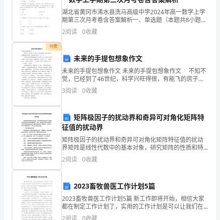
会，
湖北省黄冈市浠水县洗马高级中学2024年高一数学上学
今
期第三次月考卷含答案解析一、单选题（本题共8小题，
每题5分，共40分）1、下列各组角中，两个角终边不相
2
阅读
0
收藏
同的一组是（ ）A.与 B.与C.与 D
天。
付费
目
未来的手提包想象作文
的
未来的手提包想象作文 未来的手提包想象作文 不知不
觉，已经到了46世纪，科学兴旺得很，有能飞的房子、
能调整温度的衣服、会说话的气球等······ 小张不慌不忙
就
3
阅读
0
收藏
的提着我做的汽车手提包去上班，他按
是
矩阵极因子的扰动界和奇异可对角化矩阵特
动
征值的扰动界
员
矩阵极因子的扰动界和奇异可对角化矩阵特征值的扰动
界矩阵是线性代数中的基本对象，研究矩阵的性质和特
点对于理解线性代数的深层次知识具有重要意义。其
大
2
阅读
0
收藏
中，矩阵极因子的扰动界和奇异可对角化矩阵特征值的
扰动界是矩
家
2023畜牧兽医工作计划5篇
依
三、要坚持客观公正
2023畜牧兽医工作计划5篇 新工作即将开始，相信大家
都在制定工作计划了，实用的工作计划是可以让我们在
照
实际的工作中获得更多成长的机会的，小编今天就为您
2
阅读
0
收藏