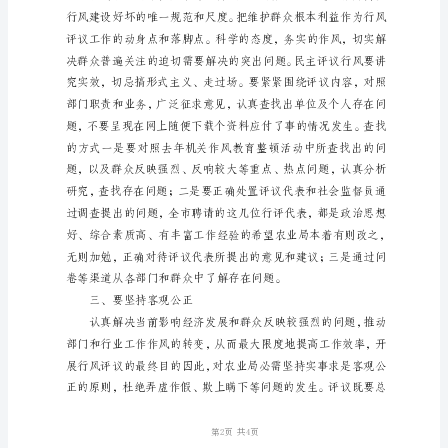
发
言
稿
各
位
领
导、
同
志
们
市
召