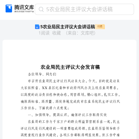
5
5农业局民主评议大会讲话稿
农
5农业局民主评议大会讲话稿
付费
业
1
阅读
收藏
（
来自
：
文库吧
）
局
民
主
评
议
大
会
各位领导、同志们