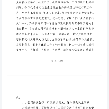
讲
话
稿
农
工作任务。下面我讲六点意见：
业
局
民
主
评
议
大
会