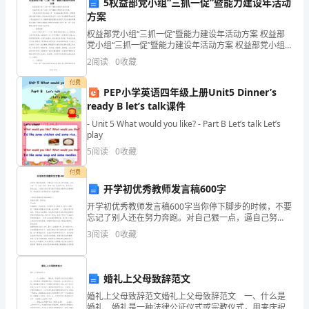
5权益部党小组“三抓一促”暨能力建设年活动
解
方案
权益部党小组“三抓一促”暨能力建设年活动方案 权益部
释”
党小组“三抓一促”暨能力建设年活动方案 权益部党小组
“三抓一促”暨能力建设年活动方案： 不断深化创先争优
的
2
阅读
0
收藏
活动，进一步巩固治
日
付费
PEP小学英语四年级上册Unit5 Dinner’s
ready B let’s talk课件
渐
- Unit 5 What would you like? - Part B Let’s talk Let’s
丰
play
5
阅读
0
收藏
富，
模板,内容仅供参考
付费
对
开学初优秀教师发言稿600字
其
开学初优秀教师发言稿600字当你停下脚步的时候，不要
忘记了别人还在努力奔跑。对自己狠一点，逼自己努
加
力，新的开始，是梦的开始，努力学习，享受生活。下
3
阅读
0
收藏
面给大家分享几篇开学初优秀教师发言稿600字，喜欢的
可
以
解
婚礼上父母致辞范文
婚礼上父母致辞范文婚礼上父母致辞范文 一、什么是
决
婚礼 婚礼是一种法律公证仪式或宗教仪式，用来庆祝