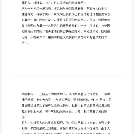
的
钥
匙
织，可以消除部分患者的症状。
管
理
资
料
平。
多
巴
胺