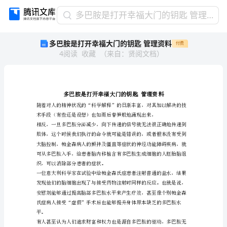
多
多巴胺是打开幸福大门的钥匙 管理资料
巴
多巴胺是打开幸福大门的钥匙 管理资料
付费
胺
4
阅读
收藏
（
来自
：
贤阅文档
）
是
打
开
幸
福
大
门