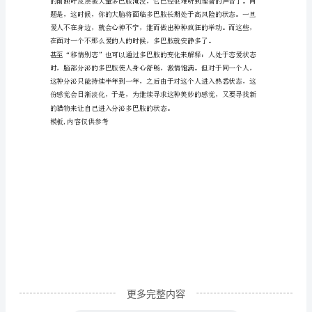
是
打
开
幸
福
大
门
用”。
的
钥
匙
管
理
更多完整内容
资