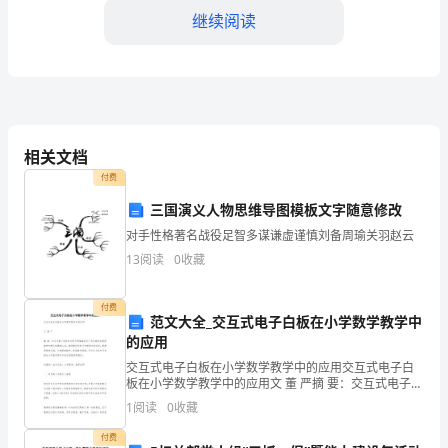
料
继续阅读
随
着
对
人
相关文档
付费
的
三国演义人物思维导图模板文字随意修改
精
对手性格著名战役足智多谋谦虚谨慎刘备周瑜关羽赵云
觉。
神
13
阅读
0
收藏
状
付费
范文大全_交互式电子白板在小学数学教学中
况
的应用
的
交互式电子白板在小学数学教学中的应用交互式电子白
板在小学数学教学中的应用文 董 严摘 要：交互式电子白
“科
板作为新兴的媒体技术已成为教师在课堂教学中的良好
1
阅读
0
收藏
辅助工具，教师通过对电子白板的灵活运用，能
学
付费