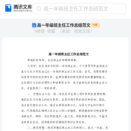
高
高一年级班主任工作总结范文
一
高一年级班主任工作总结范文
付费
年
3
阅读
收藏
（
来自
：
尚阅文库
）
级
班
主
任
工
作
总