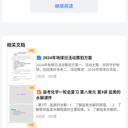
班
继续阅读
主
任
和
教
相关文档
度。
师
付费
2024年地球日活动策划方案
同
2024年地球日活动策划方案一、活动主题：共同守护地
球，创造美好未来二、活动概述：2024年地球日活动旨
事：
在唤起人们对地球环境保护的意识，呼吁社会各界共同
2
阅读
0
收藏
行动，共同守护我们的地球。活动将以多种形式和途径
大
付费
家
高考化学一轮总复习 第八单元 第3讲 盐类的
水解课件
好！
- 第3节 - 盐类的水解 - 1．了解盐类水解的原理。 - 2．了
解影响盐类水解程度的主要因素。3．了解盐类水解的应
我
地提高自己的学习能力。
用。
6
阅读
0
收藏
是
付费