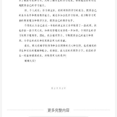
作
总
结
范
文
尊
敬
的
进展，共同关注学生的发展。
校
领
导、
各
位
更多完整内容