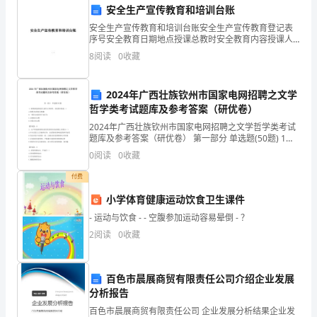
XX
安全生产宣传教育和培训台账
安全生产宣传教育和培训台账安全生产宣传教育登记表
学
序号安全教育日期地点授课总教时安全教育内容授课人
姓 名安全生产培训登记表序号培训日期培训地点培训
校
8
阅读
0
收藏
部门培训题目培训主讲培训方式考试成绩施工班组每天
岗前安全
高
2024年广西壮族钦州市国家电网招聘之文学
一
哲学类考试题库及参考答案（研优卷）
2024年广西壮族钦州市国家电网招聘之文学哲学类考试
年
题库及参考答案（研优卷） 第一部分 单选题(50题) 1、
媒体报道某地发生虐待父母事件，其监督对象是（）A.
级
0
阅读
0
收藏
值得关注的社会现象B.一般社会成员
班
付费
小学体育健康运动饮食卫生课件
主
- 运动与饮食 - - 空腹参加运动容易晕倒 - ？
任，
2
阅读
0
收藏
谢谢大家！
今
天
百色市晨展商贸有限责任公司介绍企业发展
分析报告
非
百色市晨展商贸有限责任公司 企业发展分析结果企业发