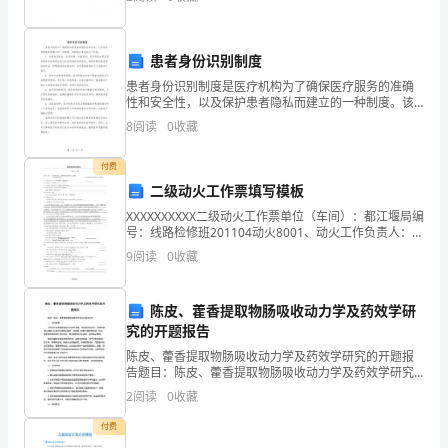
握
元
实后调换。
患者身份识别制度
器
患者身份识别制度是医疗机构为了确保医疗服务的准确
性和安全性，以及保护患者隐私而建立的一种制度。该
件
制度主要包括以下内容：1. 患者身份验证：在患者第一
8
阅读
0
收藏
次就诊时，医疗机构会要求患者提供有效身份证件以验
的
证患
付费
识
二级动火工作票填写模板
别、
XXXXXXXXXX二级动火工作票单位（车间）：都江堰局编
号：线路检修班201104动火8001、动火工作负责人：蒋
质
文彬班组：线路检修班2、动火执行人：刘瑞安3、动火
9
阅读
0
收藏
地址及设施名称：110kV长平线8
量
陈皮、藿香提取物肠吸收动力学及药效学研
检
究的开题报告
测、
陈皮、藿香提取物肠吸收动力学及药效学研究的开题报
告题目：陈皮、藿香提取物肠吸收动力学及药效学研究
插
一、研究背景中药对许多疾病具有较好的治疗效果，但
2
阅读
0
收藏
其复杂的成分、药物代谢途径和缺乏标准化处理等问题
在一定程
件、
付费