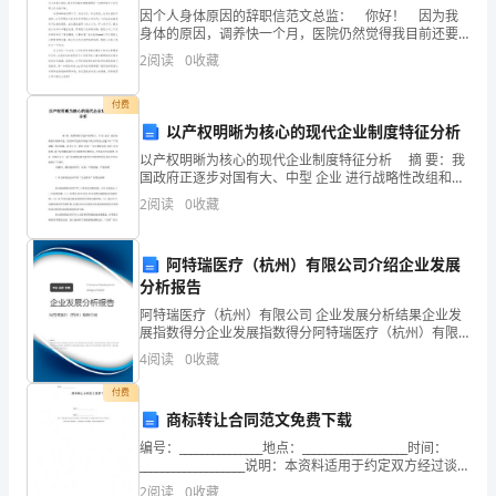
基
因个人身体原因的辞职信范文总监： 你好！ 因为我
本
身体的原因，调养快一个月，医院仍然觉得我目前还要
休息，不能承受压力并要保持愉悦的生活氛围，暂时不
2
阅读
0
收藏
能去公司工作，为了不耽误公司的工作，我很遗憾自己
工
2.元器件的清点与测试：
付费
作
以产权明晰为核心的现代企业制度特征分析
原
以产权明晰为核心的现代企业制度特征分析 摘 要：我
国政府正逐步对国有大、中型 企业 进行战略性改组和改
理。
造，改组和改造的目的是尽快让国有企业建立以“产权清
2
阅读
0
收藏
晰、权责明确、政企分开、管理 科学 ”
2、
阿特瑞医疗（杭州）有限公司介绍企业发展
学
分析报告
习
阿特瑞医疗（杭州）有限公司 企业发展分析结果企业发
展指数得分企业发展指数得分阿特瑞医疗（杭州）有限
并
公司综合得分说明：企业发展指数根据企业规模、企业
4
阅读
0
收藏
创新、企业风险、企业活力四个维度对企业发展情况进
熟
行评
付费
商标转让合同范文免费下载
练
编号：_______________地点：___________________时间：
掌
___________________说明：本资料适用于约定双方经过谈
判，协商而共同承认，共同遵守的责任与义务，仅
2
阅读
0
收藏