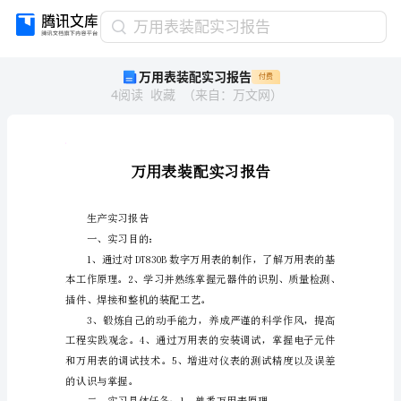
万
万用表装配实习报告
用
万用表装配实习报告
付费
表
4
阅读
收藏
（
来自
：
万文网
）
装
配
实
习
人
人
报
告
万