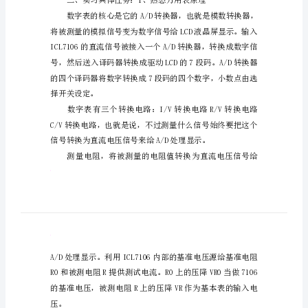
生产实习报告
用
一、实习目的：
表
装
配
实
插件、焊接和整机的装配工艺。
习
报
告
生
产
的认识与掌握。
实
习
报