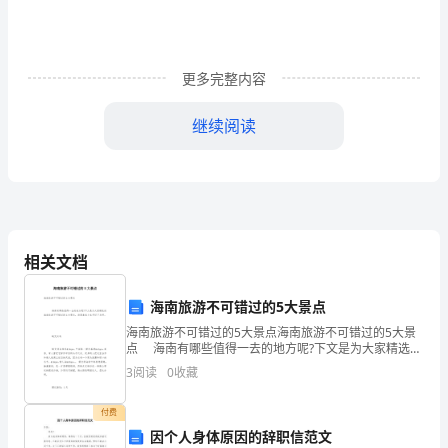
万
用
更多完整内容
表
人
人
继续阅读
的
制
作，
了
相关文档
解
压。
万
海南旅游不可错过的5大景点
海南旅游不可错过的5大景点海南旅游不可错过的5大景
用
点 海南有哪些值得一去的地方呢?下文是为大家精选的
海南旅游不可错过的5大景点，赶紧拿起小本子记下来
3
阅读
0
收藏
表
吧。 蜈支洲岛 蜈支
的
付费
因个人身体原因的辞职信范文