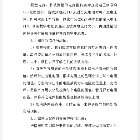
告
一、
实
习
目
择开关设定。
的：
1、
通
过
对
DT830B
数
字