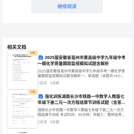
理
继续阅读
和
领
导
相关文档
工
付费
作。
2025届安徽省亳州市黉高级中学九年级中考
一模化学质量跟踪监视模拟试题含解析
在
2025届安徽省亳州市黉高级中学九年级中考一模化学质
量跟踪监视模拟试题含解析一、单选题（本题共14小
这
题，每题1分，共14分）1、下列变化属于化学变化的是
1
阅读
0
收藏
（ ）A．汽油挥发 B．灯泡发光 C．燃放烟火
个
付费
强化训练湖南长沙市铁路一中数学人教版七
过
年级下册二元一次方程组章节训练试题（含答案
解析）
程
湖南长沙市铁路一中数学人教版七年级下册二元一次方
程组章节训练 考试时间：90分钟；命题人：教研组考生
注意：1、本卷分第I卷（选择题）和第Ⅱ卷（非选择题）
中，
2
阅读
0
收藏
两部分，满分100分，考试时间90分钟2、答卷前
我