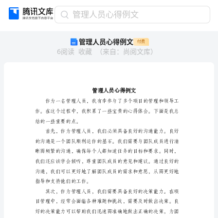
管
管理人员心得例文
理
管理人员心得例文
付费
人
6
阅读
收藏
（
来自
：
尚阅文库
）
员
心
得
例
文
管
理