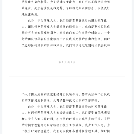
人
结的一些重要的点。
员
心
得
例
文
作
为
指导和支持他们的工作。
一
名
管
理
人