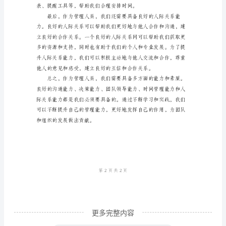
员，
地做出决策。
我
有
幸
参
与
了
多
个
项
目
的
更多完整内容
管