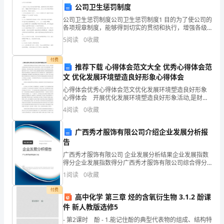
公司卫生惩罚制度
积
公司卫生惩罚制度公司卫生惩罚制度1 目的为了使公司的
各项规章制度，能够得到切实的贯彻和执行，增强各级
累
领导及强全体员工，执行公司各项规章制度的自觉性，
5
阅读
0
收藏
特制定本规定。2 适用范围本规定适用于，违反公
了
付费
一
推荐下载 心得体会范文大全 优秀心得体会范
文 优化发展环境塑造良好形象心得体会
些
心得体会优秀心得体会范文优化发展环境塑造良好形象
心得体会 开展优化发展环境塑造良好形象活动,是财政
宝
干部实践三个代表、密切党群关系的根本要求.财政部门
4
阅读
0
收藏
是综合经济管理部门,也是社会关注的重要部门.财政政
贵
广西秀才服饰有限公司介绍企业发展分析报
的
告
心
广西秀才服饰有限公司 企业发展分析结果企业发展指数
得分企业发展指数得分广西秀才服饰有限公司综合得分
得
说明：企业发展指数根据企业规模、企业创新、企业风
和组织的发展做出贡献。
1
阅读
0
收藏
险、企业活力四个维度对企业发展情况进行评价。该企
体
业的
付费
高中化学 第三章 烃的含氧衍生物 3.1.2 酚课
会。
件 新人教版选修5
- 第2课时 酚 - 1.能记住酚的典型代表物的组成、结构特