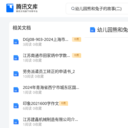
幼
儿
相关文档
幼儿园熊和兔
园
DGJ08-903-2024上海市建设工程现场施工-安全生产管理参考资料-B核心要求类
付费
熊
3
阅读
0
收藏
江苏南通市田家炳中学数学七年级上册一元一次方程专题练习试题（详解版）
和
付费
1
阅读
0
收藏
兔
劳务派遣员工转正的申请书_2
10
阅读
0
收藏
子
2024年青海省西宁市城东区国家电网招聘之文学哲学类考试题库【培优A卷】
1
阅读
0
收藏
的
印象2021600字作文
付费
故
6
阅读
0
收藏
1.
江苏建鑫机械制造有限公司介绍企业发展分析报告
事
2.
1
阅读
0
收藏