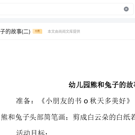
子的故事(二)
本文由尚阅文库提供
付费
幼儿园熊和兔子的故事（二）
准备：《小朋友的书秋天多美
oo
熊和兔子头部简笔画；剪成白云朵的白纸若干；统计表；笔。
活动目标：
学习完整、连贯地讲述故事。
学习有表情地朗读对话部分。