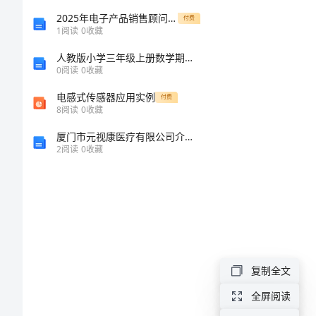
(二)
2025年电子产品销售顾问版劳动合同范文
付费
1
阅读
0
收藏
幼
人教版小学三年级上册数学期末测试卷及参考答案（a卷）
0
阅读
0
收藏
儿
电感式传感器应用实例
园
付费
8
阅读
0
收藏
熊
2.
厦门市元视康医疗有限公司介绍企业发展分析报告
和
2
阅读
0
收藏
兔
子
的
故
1.
复制全文
事
2.
（二）
全屏阅读