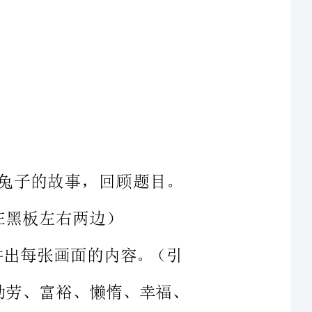
和兔子的故事，回顾题目。
地讲出每张画面的内容。（引
故事上的关键词，如：贫困、勤劳、富裕、懒惰、幸福、
兔子的角色。师幼进行对话练
此时的心情如何，边将心情用符号