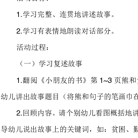
活动过程：
（一）学习复述故事
翻阅《小朋友的书》第页熊
1.1~3
幼儿讲出故事题目（将熊和句子的笔画巾在黑板左右两边）
回顾内容。请个别幼儿看图概括
导幼儿说出
上面、中间、下面等）
（二）学习有感情地朗读对话
出示语言插入符号，请幼儿讲讲它所代表的意思。
老师扮演大熊的角色，幼儿扮演
习，可重复几次。（引导幼儿思考