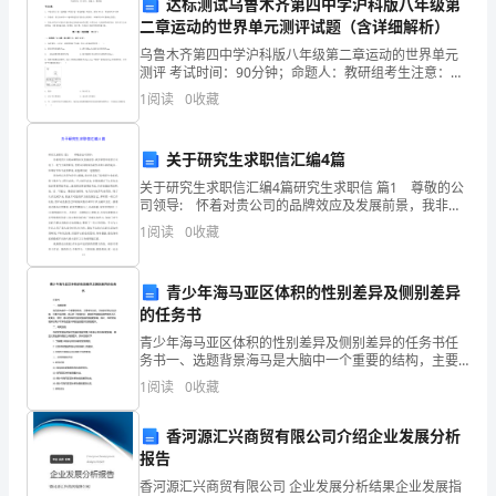
他
达标测试乌鲁木齐第四中学沪科版八年级第
同的老师吧！
二章运动的世界单元测评试题（含详细解析）
在
与众不同之一：会武功
乌鲁木齐第四中学沪科版八年级第二章运动的世界单元
测评 考试时间：90分钟；命题人：教研组考生注意：
信
1、本卷分第I卷（选择题）和第Ⅱ卷（非选择题）两部
1
阅读
0
收藏
分，满分100分，考试时间90分钟2、答卷前，考生务
息
时
关于研究生求职信汇编4篇
关于研究生求职信汇编4篇研究生求职信 篇1 尊敬的公
代
司领导: 怀着对贵公司的品牌效应及发展前景，我非常
想申请贵公司电子、电气方面的职务,您的认同将成为我
1
阅读
0
收藏
改
生命奋斗新的起点。如果有非本专业的职务,
变
青少年海马亚区体积的性别差异及侧别差异
了
的任务书
青少年海马亚区体积的性别差异及侧别差异的任务书任
我
务书一、选题背景海马是大脑中一个重要的结构，主要
参与记忆、空间定向等认知功能。在青少年时期，海马
1
阅读
0
收藏
们
处于发育阶段，其体积也随着年龄的增长而不断变化。
同时，海
的
香河源汇兴商贸有限公司介绍企业发展分析
爆头，这下他才得以安稳了。
报告
生
香河源汇兴商贸有限公司 企业发展分析结果企业发展指