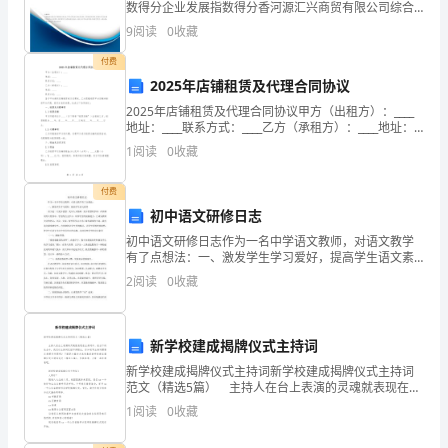
活，
数得分企业发展指数得分香河源汇兴商贸有限公司综合
得分说明：企业发展指数根据企业规模、企业创新、企
9
阅读
0
收藏
业风险、企业活力四个维度对企业发展情况进行评价。
他
该企
付费
的
2025年店铺租赁及代理合同协议
2025年店铺租赁及代理合同协议甲方（出租方）：____
创
地址：____联系方式：____乙方（承租方）：____地址：
____联系方式：____鉴于甲方拥有店铺租赁权及代理权，
造
1
阅读
0
收藏
乙方愿意租赁甲方店铺并接
丰
付费
初中语文研修日志
富
初中语文研修日志作为一名中学语文教师，对语文教学
了
有了点想法：一、激发学生学习爱好，提高学生语文素
养 语文是一门充斥思想、充斥人文精神、充斥智慧旳学
2
阅读
0
收藏
我
科。在新课改旳大背景中，学生旳自主学习，培养学生
旳创新
们
新学校建成揭牌仪式主持词
的
新学校建成揭牌仪式主持词新学校建成揭牌仪式主持词
范文（精选5篇） 主持人在台上表演的灵魂就表现在主
生
持词中。在当下的社会中，我们对主持词已经不再陌
1
阅读
0
收藏
生，你知道写主持词需要注意哪些问题吗？下面是小编
活；
为