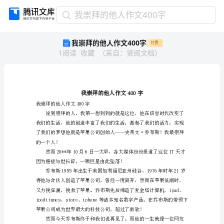
我
我崇拜的他人作文400字
崇
我崇拜的他人作文400字
付费
拜
1
阅读
收藏
（
来自
：
贤阅文档
）
的
他
人
作
文
400
我崇拜的他人作文400字
字