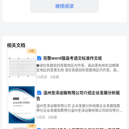
的
继续阅读
人，
我
第
一
相关文档
想
付费
完整word版高考语文标准作文纸
到
■请在各题目的答题地区内作答，高出黑色矩形边框限
到
定地区的答案无效 请在各题目的答题地区内作答，高出
黑色矩形边框限定地区的答案无效 请在各题目的答题地
10
阅读
0
收藏
的
区内作答，高出黑色矩形边框限定地区的答案无效17、
作
就
斯！永远的乔布斯，我们向他学习！
温州圣泽运输有限公司介绍企业发展分析报
告
是
温州圣泽运输有限公司 企业发展分析结果企业发展指数
这
得分企业发展指数得分温州圣泽运输有限公司综合得分
说明：企业发展指数根据企业规模、企业创新、企业风
1
阅读
0
收藏
位，
险、企业活力四个维度对企业发展情况进行评价。该企
业的
付费